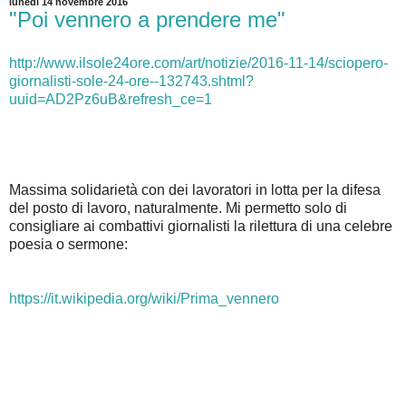
lunedì 14 novembre 2016
"Poi vennero a prendere me"
http://www.ilsole24ore.com/art/notizie/2016-11-14/sciopero-
giornalisti-sole-24-ore--132743.shtml?
uuid=AD2Pz6uB&refresh_ce=1
Massima solidarietà con dei lavoratori in lotta per la difesa
del posto di lavoro, naturalmente. Mi permetto solo di
consigliare ai combattivi giornalisti la rilettura di una celebre
poesia o sermone:
https://it.wikipedia.org/wiki/Prima_vennero