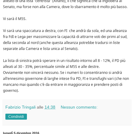
alleato di una lista "centrista" (Alfano), il che significa che la ingloberà al
Senato, ma forse non alla Camera, dove lo sbarramento è molto più basso.
Vi sarà il M5S.
Vi sarà una spaccatura a destra, con FI che andrà da sola, ed una alleanza
fra FdI e Lega per massimizzare la capacità di attrarre voti dei primi al sud,
della seconda al nord (anche questa alleanza potrebbe tradursi in liste
separate alla Camera e lista unica al Senato).
La lista di sinistra potrà sperare in un risultato intorno all 8 - 12%, il PD più
alleati al 30 - 35%, percentuale simile al M5S e alle destre.
Ovviamente non vincerà nessuno. Se i numeri lo consentiranno si andrà
all'ennesimo governone di larghe intese fra PD, FI e transfughi vari (che non
mancano mai quando c'è da entrare in maggioranza e prendere posti di
governo).
Fabrizio Tringali
alle
14:38
Nessun commento:
Condividi
lunedì 5 dicembre 2016