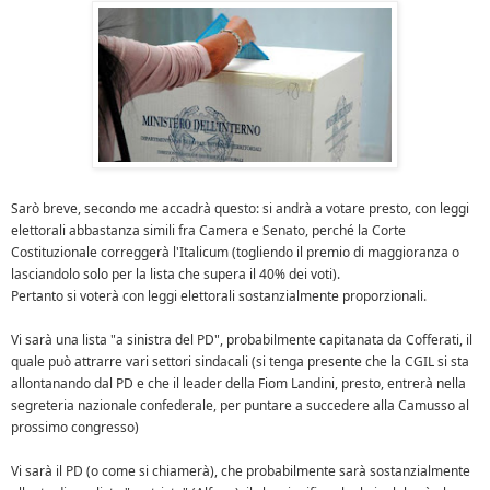
Sarò breve, secondo me accadrà questo: si andrà a votare presto, con leggi
elettorali abbastanza simili fra Camera e Senato, perché la Corte
Costituzionale correggerà l'Italicum (togliendo il premio di maggioranza o
lasciandolo solo per la lista che supera il 40% dei voti).
Pertanto si voterà con leggi elettorali sostanzialmente proporzionali.
Vi sarà una lista "a sinistra del PD", probabilmente capitanata da Cofferati, il
quale può attrarre vari settori sindacali (si tenga presente che la CGIL si sta
allontanando dal PD e che il leader della Fiom Landini, presto, entrerà nella
segreteria nazionale confederale, per puntare a succedere alla Camusso al
prossimo congresso)
Vi sarà il PD (o come si chiamerà), che probabilmente sarà sostanzialmente