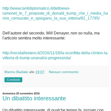
http://www.lantidiplomatico.it/dettnews-
ramonet_le_7_proposte_di_donald_trump_che_i_media_ha
nno_censurato_e_spiegano_la_sua_vittoria/82_17795/
Dell'autore del secondo, Will Denayer, non so nulla, ma
l'articolo sembra molto interessante:
http://vocidallestero.it/2016/11/16/la-sconfitta-della-clinton-la-
vittoria-di-trump-unanalisi-progressista/
Marino Badiale
alle
19:07
Nessun commento:
Condividi
domenica 20 novembre 2016
Un dibattito interessante
Un dibattito interessante, di qualche tempo fa, iniziato con