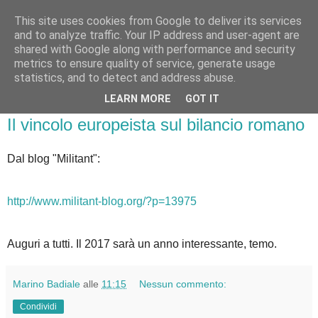
This site uses cookies from Google to deliver its services
Badiale & Tringali
and to analyze traffic. Your IP address and user-agent are
shared with Google along with performance and security
metrics to ensure quality of service, generate usage
statistics, and to detect and address abuse.
▼
LEARN MORE
GOT IT
sabato 31 dicembre 2016
Il vincolo europeista sul bilancio romano
Dal blog "Militant":
http://www.militant-blog.org/?p=13975
Auguri a tutti. Il 2017 sarà un anno interessante, temo.
Marino Badiale
alle
11:15
Nessun commento:
Condividi