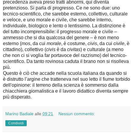
precedenza aveva preso tratti abnormi, qui diventa
pretenzioso. Si parla di progresso. Ce ne sono due: uno
tecnico-scientifico, che sarebbe esterno, collettivo, culturale
e veloce, e uno morale e civile, che sarebbe interno,
individuale, biologico e lento o lentissimo. La distinzione è
del tutto incomprensibile: il progresso morale e civile –
ammesso che si dia qualcosa del genere – è non meno
esterno (
mos
, da cui
morale
, è costume,
civis
, da cui
civile
, è
cittadino), collettivo (
civis
è da
civitas
) e culturale (a meno
che non ci si voglia far portavoce del razzismo) del tecnico-
scientifico. Da tanto rovinosa caduta il brano non si risolleva
più.
Questo è ciò che accade nella scuola italiana da quando si
è distrutto l’argine che tratteneva nel suo letto il fiume torbido
dell'opinione: il terreno della scienza è sommerso dalla
chiacchiera giornalistica e il lavoro didattico diventa sempre
più disperato.
Marino Badiale
alle
09:21
Nessun commento:
Condividi