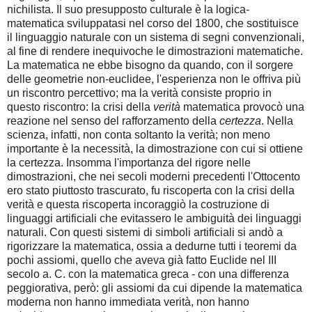
nichilista. Il suo presupposto culturale è la logica-
matematica sviluppatasi nel corso del 1800, che sostituisce
il linguaggio naturale con un sistema di segni convenzionali,
al fine di rendere inequivoche le dimostrazioni matematiche.
La matematica ne ebbe bisogno da quando, con il sorgere
delle geometrie non-euclidee, l'esperienza non le offriva più
un riscontro percettivo; ma la verità consiste proprio in
questo riscontro: la crisi della
verità
matematica provocò una
reazione nel senso del rafforzamento della
certezza
. Nella
scienza, infatti, non conta soltanto la verità; non meno
importante è la necessità, la dimostrazione con cui si ottiene
la certezza. Insomma l'importanza del rigore nelle
dimostrazioni, che nei secoli moderni precedenti l'Ottocento
ero stato piuttosto trascurato, fu riscoperta con la crisi della
verità e questa riscoperta incoraggiò la costruzione di
linguaggi artificiali che evitassero le ambiguità dei linguaggi
naturali. Con questi sistemi di simboli artificiali si andò a
rigorizzare la matematica, ossia a dedurne tutti i teoremi da
pochi assiomi, quello che aveva già fatto Euclide nel III
secolo a. C. con la matematica greca - con una differenza
peggiorativa, però: gli assiomi da cui dipende la matematica
moderna non hanno immediata verità, non hanno