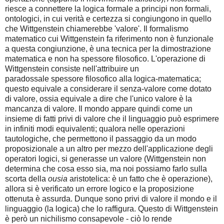
riesce a connettere la logica formale a principi non formali,
ontologici, in cui verità e certezza si congiungono in quello
che Wittgenstein chiamerebbe 'valore'. Il formalismo
matematico cui Wittgenstein fa riferimento non è funzionale
a questa congiunzione, è una tecnica per la dimostrazione
matematica e non ha spessore filosofico. L'operazione di
Wittgenstein consiste nell'attribuire un
paradossale spessore filosofico alla logica-matematica;
questo equivale a considerare il senza-valore come dotato
di valore, ossia equivale a dire che l'unico valore è la
mancanza di valore. Il mondo appare quindi come un
insieme di fatti privi di valore che il linguaggio può esprimere
in infiniti modi equivalenti; qualora nelle operazioni
tautologiche, che permettono il passaggio da un modo
proposizionale a un altro per mezzo dell'applicazione degli
operatori logici, si generasse un valore (Wittgenstein non
determina che cosa esso sia, ma noi possiamo farlo sulla
scorta della
ousia
aristotelica: è un fatto che è operazione),
allora si è verificato un errore logico e la proposizione
ottenuta è assurda. Dunque sono privi di valore il mondo e il
linguaggio (la logica) che lo raffigura. Questo di Wittgenstein
è però un nichilismo consapevole - ciò lo rende