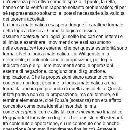
un'evidenza percettiva come lo spazio, il punto, la retta,
hanno con la verità un rapporto soltanto problematico; di per
sé rappresentano soltanto le ipotesi necessarie alla validità
dei teoremi accettati.
La logica-matematica esaspera dunque il carattere formale
della logica classica. Come la logica classica,
assume
contenuti
non logici (di solito indicati con lettere) e
si limita a esaminare i movimenti che essi assumono
nelle
operazioni
loro esterne, che per questa esteriorità sono
formali. Nella logica-matematica, cui Wittgenstein fa
riferimento, i contenuti sono le proposizioni, per lo più
indicate con
p
e
q
; i loro movimenti sono le operazioni
esterne di negazione, congiunzione, disgiunzione,
implicazione. Che le proposizioni siano assunte come
contenuti non logici, spinge la logica-matematica a una
formalità ancora più profonda di quella aristotelica. Questa
infatti partiva non dalla proposizione, ma dal termine, e il
termine elementare, cioè l'
ousia
(sostanza) non era affatto
concepito come pura identità insondabile, ma
come
energheia
, come attività, come
movimento
finalistico.
Poggiando il formalismo logico, che consiste nell'esteriorità
tra contenuto e operazione, su un contenuto che è anche
operazione (appunto il movimento finalistico), Aristotele