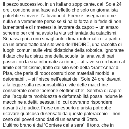
Il pezzo successivo, in un italiano zoppicante, dal ‘Sole 24
ore’, contiene una frase ad effetto che solo un giornalista
potrebbe scrivere: l’alluvione di Firenze insegna «come
nulla sia veramente perso se si ha la forza e la fede di non
lamentarsi e di rimettersi a lavorare da capo» – un amaro
scherno per chi ha avuto la vita schiantata da cataclismi.
Si passa poi a uno smagliante climax informatico: a partire
da un brano tratto dal sito web dell'INDIRE, una raccolta di
luoghi comuni sulle virtù didattiche della robotica, ignorante
il dato che la distruzione della scuola italiana va di pari
passo con la sua informatizzazione, – attraverso un brano al
limite del feticismo, tratto dal sito web della ‘Sant’Anna’ di
Pisa, che parla di robot costruiti con materiali morbidi e
deformabili, – si finisce nell'estasi del ‘Sole 24 ore’ davanti
alla legge sulla responsabilità civile delle macchine
considerate come ‘persone elettroniche’. Sembra di capire
che l’acquisita morbidezza e deformabilità possa indurre le
macchine a delitti sessuali di cui dovranno rispondere
davanti al giudice. Forse un esperto giurista potrebbe
ricavare qualcosa di sensato da questo pateracchio – non
certo dei poveri candidati di un esame di Stato.
L’ultimo brano è dal ‘Corriere della sera’. Il tono, che in