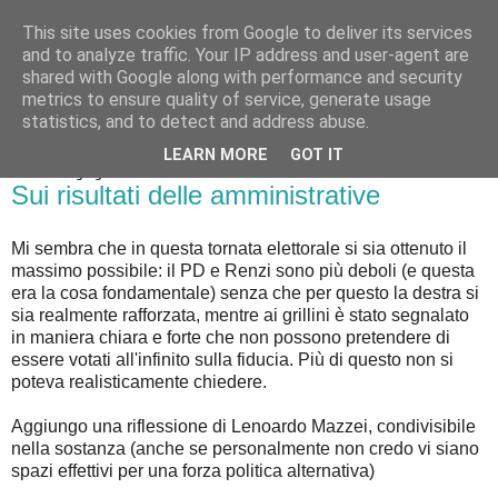
This site uses cookies from Google to deliver its services
Badiale & Tringali
and to analyze traffic. Your IP address and user-agent are
shared with Google along with performance and security
metrics to ensure quality of service, generate usage
statistics, and to detect and address abuse.
▼
LEARN MORE
GOT IT
martedì 27 giugno 2017
Sui risultati delle amministrative
Mi sembra che in questa tornata elettorale si sia ottenuto il
massimo possibile: il PD e Renzi sono più deboli (e questa
era la cosa fondamentale) senza che per questo la destra si
sia realmente rafforzata, mentre ai grillini è stato segnalato
in maniera chiara e forte che non possono pretendere di
essere votati all'infinito sulla fiducia. Più di questo non si
poteva realisticamente chiedere.
Aggiungo una riflessione di Lenoardo Mazzei, condivisibile
nella sostanza (anche se personalmente non credo vi siano
spazi effettivi per una forza politica alternativa)