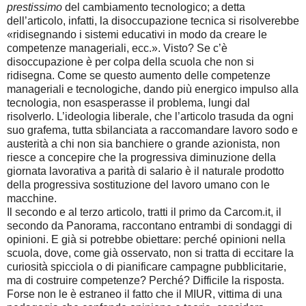
prestissimo
del cambiamento tecnologico; a detta
dell’articolo, infatti, la disoccupazione tecnica si risolverebbe
«ridisegnando i sistemi educativi in modo da creare le
competenze manageriali, ecc.». Visto? Se c’è
disoccupazione è per colpa della scuola che non si
ridisegna. Come se questo aumento delle competenze
manageriali e tecnologiche, dando più energico impulso alla
tecnologia, non esasperasse il problema, lungi dal
risolverlo. L’ideologia liberale, che l’articolo trasuda da ogni
suo grafema, tutta sbilanciata a raccomandare lavoro sodo e
austerità a chi non sia banchiere o grande azionista, non
riesce a concepire che la progressiva diminuzione della
giornata lavorativa a parità di salario è il naturale prodotto
della progressiva sostituzione del lavoro umano con le
macchine.
Il secondo e al terzo articolo, tratti il primo da Carcom.it, il
secondo da Panorama, raccontano entrambi di sondaggi di
opinioni. E già si potrebbe obiettare: perché opinioni nella
scuola, dove, come già osservato, non si tratta di eccitare la
curiosità spicciola o di pianificare campagne pubblicitarie,
ma di costruire competenze? Perché? Difficile la risposta.
Forse non le è estraneo il fatto che il MIUR, vittima di una