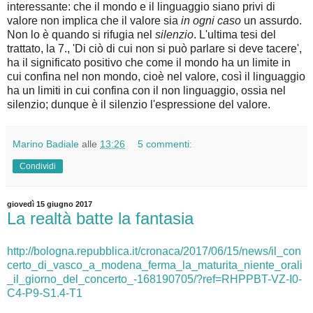
interessante: che il mondo e il linguaggio siano privi di
valore non implica che il valore sia
in ogni caso
un assurdo.
Non lo è quando si rifugia nel
silenzio
. L'ultima tesi del
trattato, la 7., 'Di ciò di cui non si può parlare si deve tacere',
ha il significato positivo che come il mondo ha un limite in
cui confina nel non mondo, cioè nel valore, così il linguaggio
ha un limiti in cui confina con il non linguaggio, ossia nel
silenzio; dunque è il silenzio l'espressione del valore.
Marino Badiale
alle
13:26
5 commenti:
Condividi
giovedì 15 giugno 2017
La realtà batte la fantasia
http://bologna.repubblica.it/cronaca/2017/06/15/news/il_con
certo_di_vasco_a_modena_ferma_la_maturita_niente_orali
_il_giorno_del_concerto_-168190705/?ref=RHPPBT-VZ-I0-
C4-P9-S1.4-T1