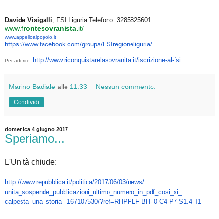
Davide Visigalli
, FSI Liguria Telefono: 3285825601
www.
frontesovranista.
it/
www.appelloalpopolo.it
https://www.facebook.com/
groups/FSIregioneliguria/
http://www.
riconquistarelasovranita.it/
iscrizione-al-fsi
Per aderire:
Marino Badiale
alle
11:33
Nessun commento:
Condividi
domenica 4 giugno 2017
Speriamo...
L'Unità chiude:
http://www.repubblica.it/
politica/2017/06/03/news/
unita_sospende_pubblicazioni_
ultimo_numero_in_pdf_cosi_si_
calpesta_una_storia_-
167107530/?ref=RHPPLF-BH-I0-
C4-P7-S1.4-T1