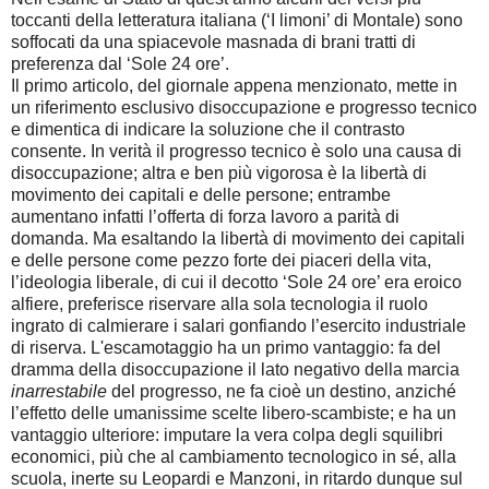
toccanti della letteratura italiana (‘I limoni’ di Montale) sono
soffocati da una spiacevole masnada di brani tratti di
preferenza dal ‘Sole 24 ore’.
Il primo articolo, del giornale appena menzionato, mette in
un riferimento esclusivo disoccupazione e progresso tecnico
e dimentica di indicare la soluzione che il contrasto
consente. In verità il progresso tecnico è solo una causa di
disoccupazione; altra e ben più vigorosa è la libertà di
movimento dei capitali e delle persone; entrambe
aumentano infatti l’offerta di forza lavoro a parità di
domanda. Ma esaltando la libertà di movimento dei capitali
e delle persone come pezzo forte dei piaceri della vita,
l’ideologia liberale, di cui il decotto ‘Sole 24 ore’ era eroico
alfiere, preferisce riservare alla sola tecnologia il ruolo
ingrato di calmierare i salari gonfiando l’esercito industriale
di riserva. L'escamotaggio ha un primo vantaggio: fa del
dramma della disoccupazione il lato negativo della marcia
inarrestabile
del progresso, ne fa cioè un destino, anziché
l’effetto delle umanissime scelte libero-scambiste; e ha un
vantaggio ulteriore: imputare la vera colpa degli squilibri
economici, più che al cambiamento tecnologico in sé, alla
scuola, inerte su Leopardi e Manzoni, in ritardo dunque sul