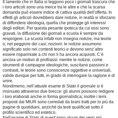
Il lamento che in Italia si leggono poco i giornali trascura che
i loro articoli sono una merce tra le altre e che la scarsa
domanda può essere indice di cattiva qualità dell’offerta. In
effetti gli articoli dovrebbero dare notizie, in realtà si sforzano
di diffondere ideologia, quella che protegge gli interessi
degli editori. Per questa pesante ipoteca da cui essi sono
gravati, la diffusione dei giornali a scuola è sempre da
respingere. La scuola infatti non insegna notizie, ma teorie
o, nel peggiore dei casi, nozioni: le notizie assumono
significato solo nei contesti teorici e devono senz’altro
essere risparmiate a chi non li ha ancora acquisiti. C’è
ancora un motivo di profilassi: mentre le notizie, come
strumenti di campagne ideologiche, suscitano passioni e
contrasti, le teorie sono conoscenze oggettive e universali,
valide dunque per tutti, in grado di interrogare la ragione e di
unire.
Nondimeno, nell’attuale esame di Stato il giornale si è
insinuato attraverso due brecce: gli alunni possono redigere
i loro elaborati anche in forma giornalistica; inoltre i temi
proposti dal MIUR sono corredati da brani tratti per lo più da
pagine di quotidiani, anziché da testi qualificati sotto il
profilo scientifico ed estetico.
Nell’esame di Stato di quest’anno alcuni dei versi più