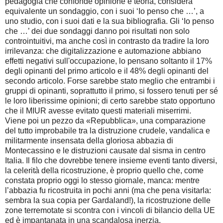
pedagogia che confonde opinione e teoria, considera
equivalente un sondaggio, con i suoi ‘Io penso che …’, a
uno studio, con i suoi dati e la sua bibliografia. Gli ‘Io penso
che …’ dei due sondaggi danno poi risultati non solo
controintuitivi, ma anche così in contrasto da tradire la loro
irrilevanza: che digitalizzazione e automazione abbiano
effetti negativi sull'occupazione, lo pensano soltanto il 17%
degli opinanti del primo articolo e il 48% degli opinanti del
secondo articolo. Forse sarebbe stato meglio che entrambi i
gruppi di opinanti, soprattutto il primo, si fossero tenuti per sé
le loro liberissime opinioni; di certo sarebbe stato opportuno
che il MIUR avesse evitato questi materiali miserrimi.
Viene poi un pezzo da «Repubblica», una comparazione
del tutto improbabile tra la distruzione crudele, vandalica e
militarmente insensata della gloriosa abbazia di
Montecassino e le distruzioni causate dal sisma in centro
Italia. Il filo che dovrebbe tenere insieme eventi tanto diversi,
la celerità della ricostruzione, è proprio quello che, come
constata proprio oggi lo stesso giornale, manca: mentre
l’abbazia fu ricostruita in pochi anni (ma che pena visitarla:
sembra la sua copia per Gardaland!), la ricostruzione delle
zone terremotate si scontra con i vincoli di bilancio della UE
ed è impantanata in una scandalosa inerzia.