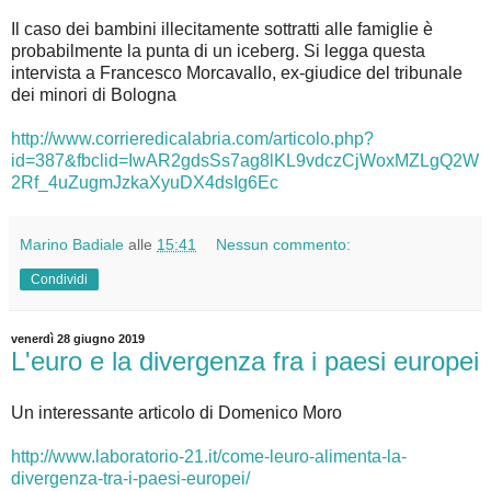
Il caso dei bambini illecitamente sottratti alle famiglie è
probabilmente la punta di un iceberg. Si legga questa
intervista a Francesco Morcavallo, ex-giudice del tribunale
dei minori di Bologna
http://www.corrieredicalabria.com/articolo.php?
id=387&fbclid=IwAR2gdsSs7ag8lKL9vdczCjWoxMZLgQ2W
2Rf_4uZugmJzkaXyuDX4dsIg6Ec
Marino Badiale
alle
15:41
Nessun commento:
Condividi
venerdì 28 giugno 2019
L'euro e la divergenza fra i paesi europei
Un interessante articolo di Domenico Moro
http://www.laboratorio-21.it/come-leuro-alimenta-la-
divergenza-tra-i-paesi-europei/