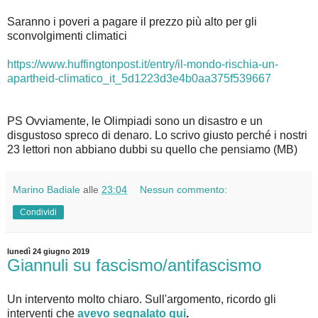
Saranno i poveri a pagare il prezzo più alto per gli
sconvolgimenti climatici
https://www.huffingtonpost.it/entry/il-mondo-rischia-un-
apartheid-climatico_it_5d1223d3e4b0aa375f539667
PS Ovviamente, le Olimpiadi sono un disastro e un
disgustoso spreco di denaro. Lo scrivo giusto perché i nostri
23 lettori non abbiano dubbi su quello che pensiamo (MB)
Marino Badiale
alle
23:04
Nessun commento:
Condividi
lunedì 24 giugno 2019
Giannuli su fascismo/antifascismo
Un intervento molto chiaro. Sull'argomento, ricordo gli
interventi che
avevo segnalato qui
.