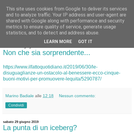
This site uses cookies from Google to deliver its services
Badiale & Tringali
and to analyze traffic. Your IP address and user-agent are
shared with Google along with performance and security
metrics to ensure quality of service, generate usage
statistics, and to detect and address abuse.
▼
LEARN MORE
GOT IT
domenica 30 giugno 2019
Non che sia sorprendente...
https://www.ilfattoquotidiano.it/2019/06/30/le-
disuguaglianze-un-ostacolo-al-benessere-ecco-cinque-
buoni-motivi-per-promuovere-lequita/5290787/
Marino Badiale
alle
12:18
Nessun commento:
Condividi
sabato 29 giugno 2019
La punta di un iceberg?