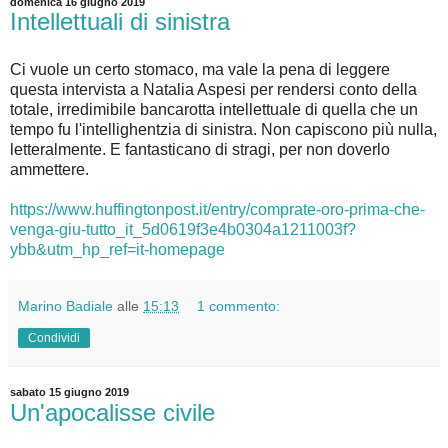
domenica 16 giugno 2019
Intellettuali di sinistra
Ci vuole un certo stomaco, ma vale la pena di leggere
questa intervista a Natalia Aspesi per rendersi conto della
totale, irredimibile bancarotta intellettuale di quella che un
tempo fu l'intellighentzia di sinistra. Non capiscono più nulla,
letteralmente. E fantasticano di stragi, per non doverlo
ammettere.
https://www.huffingtonpost.it/entry/comprate-oro-prima-che-
venga-giu-tutto_it_5d0619f3e4b0304a1211003f?
ybb&utm_hp_ref=it-homepage
Marino Badiale
alle
15:13
1 commento:
Condividi
sabato 15 giugno 2019
Un'apocalisse civile