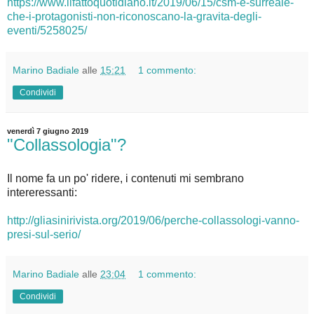
https://www.ilfattoquotidiano.it/2019/06/15/csm-e-surreale-
che-i-protagonisti-non-riconoscano-la-gravita-degli-
eventi/5258025/
Marino Badiale
alle
15:21
1 commento:
Condividi
venerdì 7 giugno 2019
"Collassologia"?
Il nome fa un po' ridere, i contenuti mi sembrano
intereressanti:
http://gliasinirivista.org/2019/06/perche-collassologi-vanno-
presi-sul-serio/
Marino Badiale
alle
23:04
1 commento:
Condividi