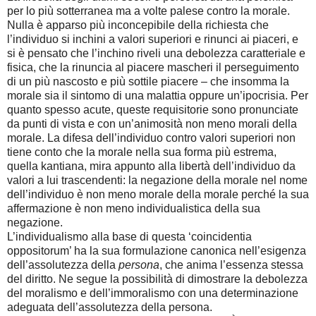
per lo più sotterranea ma a volte palese contro la morale.
Nulla è apparso più inconcepibile della richiesta che
l’individuo si inchini a valori superiori e rinunci ai piaceri, e
si è pensato che l’inchino riveli una debolezza caratteriale e
fisica, che la rinuncia al piacere mascheri il perseguimento
di un più nascosto e più sottile piacere – che insomma la
morale sia il sintomo di una malattia oppure un’ipocrisia. Per
quanto spesso acute, queste requisitorie sono pronunciate
da punti di vista e con un’animosità non meno morali della
morale. La difesa dell’individuo contro valori superiori non
tiene conto che la morale nella sua forma più estrema,
quella kantiana, mira appunto alla libertà dell’individuo da
valori a lui trascendenti: la negazione della morale nel nome
dell’individuo è non meno morale della morale perché la sua
affermazione è non meno individualistica della sua
negazione.
L’individualismo alla base di questa ‘coincidentia
oppositorum’ ha la sua formulazione canonica nell’esigenza
dell’assolutezza della
persona
, che anima l’essenza stessa
del diritto. Ne segue la possibilità di dimostrare la debolezza
del moralismo e dell’immoralismo con una determinazione
adeguata dell’assolutezza della persona.