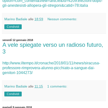
option=com_content&view=article&id=4209:elezioni-dopo-
gli-anestesisti-allopera-gli-stregoni&catid=78:italia
Marino Badiale
alle
18:59
Nessun commento:
Condividi
venerdì 12 gennaio 2018
A vele spiegate verso un radioso futuro,
3
http://www.iltempo.it/cronache/2018/01/11/news/siracusa-
professore-rimprovera-alunno-picchiato-a-sangue-dai-
genitori-1044273/
Marino Badiale
alle
11:15
1 commento:
Condividi
martedì 9 gennaio 2018