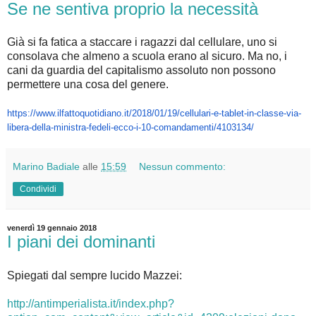
Se ne sentiva proprio la necessità
Già si fa fatica a staccare i ragazzi dal cellulare, uno si
consolava che almeno a scuola erano al sicuro. Ma no, i
cani da guardia del capitalismo assoluto non possono
permettere una cosa del genere.
https://www.ilfattoquotidiano.
it/2018/01/19/cellulari-e-
tablet-in-classe-via-
libera-
della-ministra-fedeli-ecco-i-
10-comandamenti/4103134/
Marino Badiale
alle
15:59
Nessun commento:
Condividi
venerdì 19 gennaio 2018
I piani dei dominanti
Spiegati dal sempre lucido Mazzei:
http://antimperialista.it/index.php?