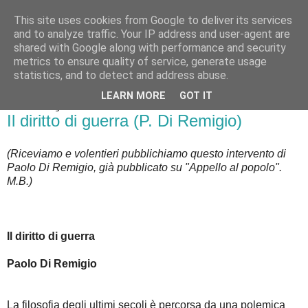
This site uses cookies from Google to deliver its services
Badiale & Tringali
and to analyze traffic. Your IP address and user-agent are
shared with Google along with performance and security
metrics to ensure quality of service, generate usage
statistics, and to detect and address abuse.
▼
LEARN MORE
GOT IT
mercoledì 31 gennaio 2018
Il diritto di guerra (P. Di Remigio)
(Riceviamo e volentieri pubblichiamo questo intervento di
Paolo Di Remigio, già pubblicato su "Appello al popolo".
M.B.)
Il diritto di guerra
Paolo Di Remigio
La filosofia degli ultimi secoli è percorsa da una polemica