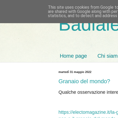
This site uses cookies from Google to 
are shared with Google along with per
statistics, and to detect and address
Badiale
Home page
Chi sia
martedì 31 maggio 2022
Granaio del mondo?
Qualche osservazione inter
https://electomagazine.it/l