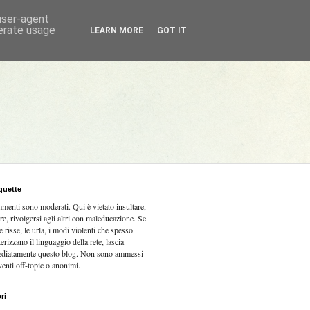
 user-agent
nerate usage
LEARN MORE
GOT IT
quette
mmenti sono moderati.
Qui è vietato insultare,
re, rivolgersi agli altri con maleducazione. Se
e risse, le urla, i modi violenti che spesso
terizzano il linguaggio della rete, lascia
diatamente questo blog. Non sono ammessi
venti off-topic o anonimi.
ri