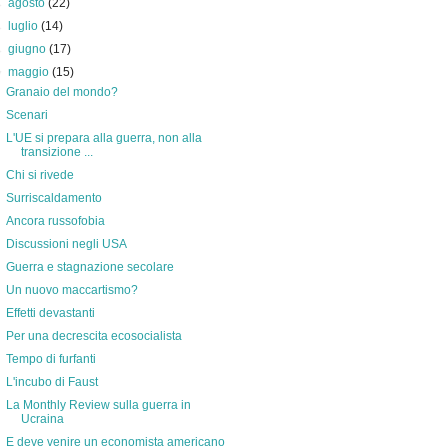
►
agosto
(22)
►
luglio
(14)
►
giugno
(17)
▼
maggio
(15)
Granaio del mondo?
Scenari
L'UE si prepara alla guerra, non alla
transizione ...
Chi si rivede
Surriscaldamento
Ancora russofobia
Discussioni negli USA
Guerra e stagnazione secolare
Un nuovo maccartismo?
Effetti devastanti
Per una decrescita ecosocialista
Tempo di furfanti
L'incubo di Faust
La Monthly Review sulla guerra in
Ucraina
E deve venire un economista americano