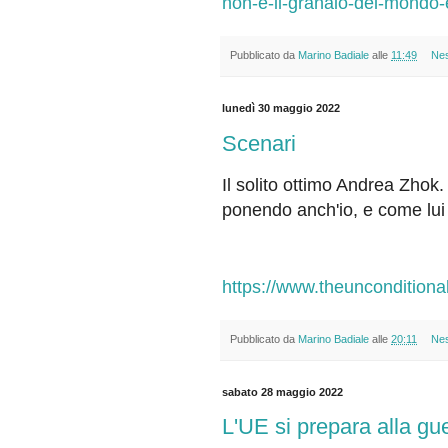
non-e-il-granaio-del-mondo
Pubblicato da
Marino Badiale
alle
11:49
Ne
lunedì 30 maggio 2022
Scenari
Il solito ottimo Andrea Zhok
ponendo anch'io, e come lui 
https://www.theunconditiona
Pubblicato da
Marino Badiale
alle
20:11
Ne
sabato 28 maggio 2022
L'UE si prepara alla gue