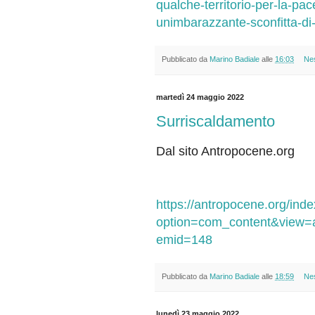
qualche-territorio-per-la-pa
unimbarazzante-sconfitta-d
Pubblicato da
Marino Badiale
alle
16:03
Ne
martedì 24 maggio 2022
Surriscaldamento
Dal sito Antropocene.org
https://antropocene.org/ind
option=com_content&view=ar
emid=148
Pubblicato da
Marino Badiale
alle
18:59
Ne
lunedì 23 maggio 2022