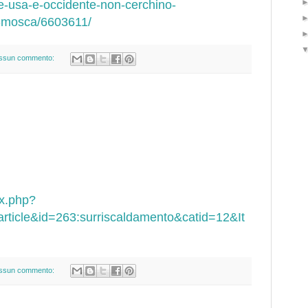
ce-usa-e-occidente-non-cerchino-
i-mosca/6603611/
ssun commento:
ex.php?
ticle&id=263:surriscaldamento&catid=12&It
ssun commento: