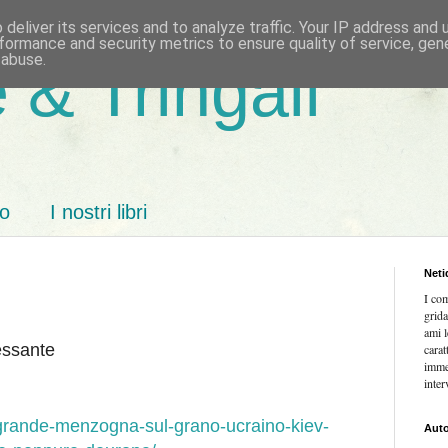
deliver its services and to analyze traffic. Your IP address and
formance and security metrics to ensure quality of service, ge
 abuse.
 & Tringali
mo
I nostri libri
Neti
I co
grida
ami l
essante
carat
imme
inter
a-grande-menzogna-sul-grano-ucraino-kiev-
Auto