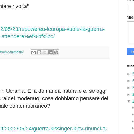
Ema
niare rivolta"
Mes
022/05/23/repowereu-leuropa-vuole-la-guerra-
uo-attendere%ef%bf%bc/
ssun commento:
Arch
►
►
►
o in Ucraina. E la domanda naturale è: se oggi
►
gura del moderato, cosa dobbiamo pensare del
▼
ttuale contemporaneo?
.it/2022/05/24/guerra-kissinger-kiev-rinunci-a-