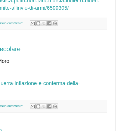
alistica-putin-non-fara-marcia-indietro-biden-
mite-allinvio-di-armi/6599305/
ssun commento:
ecolare
Moro
/guerra-inflazione-e-conferma-della-
ssun commento: