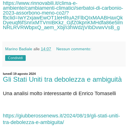
https://www.rinnovabili.it/clima-e-
ambiente/cambiamenti-climatici/serbatoi-di-carbonio-
2023-assorbono-meno-co2/?
fbclid=IwY2xjawEwOT1leHRuA2FlbQIxMAABHaxQk
Dyeuqf6fSnnxMTVmIBKkz_GjfZ0kpnKMHdfa86e5lm
NRLRVRWbpxQ_aem_Xbjn3hWdzjVIbDvwvVsB_g
Marino Badiale
alle
14:07
Nessun commento:
Condividi
lunedì 19 agosto 2024
Gli Stati Uniti tra debolezza e ambiguità
Una analisi molto interessante di Enrico Tomaselli
https://giubberossenews.it/2024/08/19/gli-stati-uniti-
tra-debolezza-e-ambiguita/