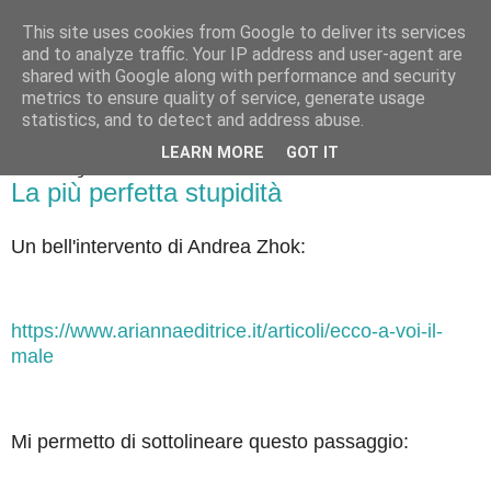
This site uses cookies from Google to deliver its services
Badiale & Tringali
and to analyze traffic. Your IP address and user-agent are
shared with Google along with performance and security
metrics to ensure quality of service, generate usage
statistics, and to detect and address abuse.
▼
LEARN MORE
GOT IT
sabato 31 agosto 2024
La più perfetta stupidità
Un bell'intervento di Andrea Zhok:
https://www.ariannaeditrice.it/articoli/ecco-a-voi-il-
male
Mi permetto di sottolineare questo passaggio: