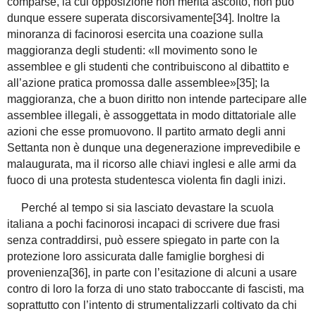
comparse, la cui opposizione non merita ascolto, non può
dunque essere superata discorsivamente[34]. Inoltre la
minoranza di facinorosi esercita una coazione sulla
maggioranza degli studenti: «Il movimento sono le
assemblee e gli studenti che contribuiscono al dibattito e
all’azione pratica promossa dalle assemblee»[35]; la
maggioranza, che a buon diritto non intende partecipare alle
assemblee illegali, è assoggettata in modo dittatoriale alle
azioni che esse promuovono. Il partito armato degli anni
Settanta non è dunque una degenerazione imprevedibile e
malaugurata, ma il ricorso alle chiavi inglesi e alle armi da
fuoco di una protesta studentesca violenta fin dagli inizi.
Perché al tempo si sia lasciato devastare la scuola
italiana a pochi facinorosi incapaci di scrivere due frasi
senza contraddirsi, può essere spiegato in parte con la
protezione loro assicurata dalle famiglie borghesi di
provenienza[36], in parte con l’esitazione di alcuni a usare
contro di loro la forza di uno stato traboccante di fascisti, ma
soprattutto con l’intento di strumentalizzarli coltivato da chi