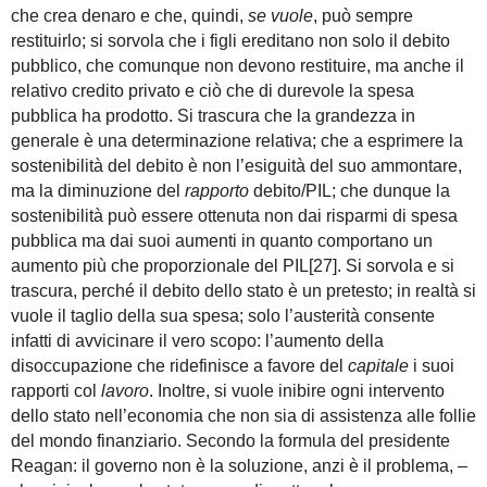
che crea denaro e che, quindi,
se vuole
, può sempre
restituirlo; si sorvola che i figli ereditano non solo il debito
pubblico, che comunque non devono restituire, ma anche il
relativo credito privato e ciò che di durevole la spesa
pubblica ha prodotto. Si trascura che la grandezza in
generale è una determinazione relativa; che a esprimere la
sostenibilità del debito è non l’esiguità del suo ammontare,
ma la diminuzione del
rapporto
debito/PIL; che dunque la
sostenibilità può essere ottenuta non dai risparmi di spesa
pubblica ma dai suoi aumenti in quanto comportano un
aumento più che proporzionale del PIL[27]. Si sorvola e si
trascura, perché il debito dello stato è un pretesto; in realtà si
vuole il taglio della sua spesa; solo l’austerità consente
infatti di avvicinare il vero scopo: l’aumento della
disoccupazione che ridefinisce a favore del
capitale
i suoi
rapporti col
lavoro
. Inoltre, si vuole inibire ogni intervento
dello stato nell’economia che non sia di assistenza alle follie
del mondo finanziario. Secondo la formula del presidente
Reagan: il governo non è la soluzione, anzi è il problema, –