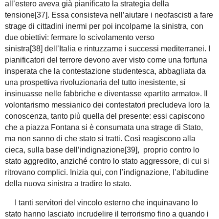
all’estero aveva già pianificato la strategia della
tensione[37]. Essa consisteva nell’aiutare i neofascisti a fare
strage di cittadini inermi per poi incolparne la sinistra, con
due obiettivi: fermare lo scivolamento verso
sinistra[38] dell’Italia e rintuzzarne i successi mediterranei. I
pianificatori del terrore devono aver visto come una fortuna
insperata che la contestazione studentesca, abbagliata da
una prospettiva rivoluzionaria del tutto inesistente, si
insinuasse nelle fabbriche e diventasse «partito armato». Il
volontarismo messianico dei contestatori precludeva loro la
conoscenza, tanto più quella del presente: essi capiscono
che a piazza Fontana si è consumata una strage di Stato,
ma non sanno di che stato si tratti. Così reagiscono alla
cieca, sulla base dell’indignazione[39], proprio contro lo
stato aggredito, anziché contro lo stato aggressore, di cui si
ritrovano complici. Inizia qui, con l’indignazione, l’abitudine
della nuova sinistra a tradire lo stato.
I tanti servitori del vincolo esterno che inquinavano lo
stato hanno lasciato incrudelire il terrorismo fino a quando i