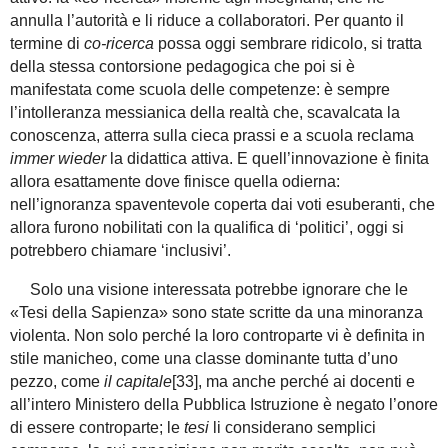
annulla l’autorità e li riduce a collaboratori. Per quanto il
termine di
co-ricerca
possa oggi sembrare ridicolo, si tratta
della stessa contorsione pedagogica che poi si è
manifestata come scuola delle competenze: è sempre
l’intolleranza messianica della realtà che, scavalcata la
conoscenza, atterra sulla cieca prassi e a scuola reclama
immer wieder
la didattica attiva. E quell’innovazione è finita
allora esattamente dove finisce quella odierna:
nell’ignoranza spaventevole coperta dai voti esuberanti, che
allora furono nobilitati con la qualifica di ‘politici’, oggi si
potrebbero chiamare ‘inclusivi’.
Solo una visione interessata potrebbe ignorare che le
«Tesi della Sapienza» sono state scritte da una minoranza
violenta. Non solo perché la loro controparte vi è definita in
stile manicheo, come una classe dominante tutta d’uno
pezzo, come
il
capitale
[33]
, ma anche perché ai docenti e
all’intero Ministero della Pubblica Istruzione è negato l’onore
di essere controparte; le
tesi
li considerano semplici