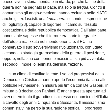
paese vive la storia mondiale in ritardo, perché la fine della
guerra non ha segnato la pace, ma solo la
tregua
. Contro il
comunismo gli anglo-americani hanno reclutato nella NATO
anche gli ex fascisti: una
trama nera
, secondo l’espressione
di Togliatti
[
28], capace di logorare il ricamo sul tessuto
costituzionale della repubblica democratica. Dall’altra parte,
nonostante sapesse che il terrore era parte integrante
dell’utopia realizzata nel mondo orientale, il PCI ha
conservato il suo sovversivismo rivoluzionario, coniugato
secondo la strategia gramsciana della guerra di posizione,
oppure, nella sua componente massimalista più avventata,
secondo il modello leninista dell’insurrezione.
In un clima di conflitto latente, i settori progressisti della
Democrazia Cristiana hanno aperto l’economia italiana alle
politiche keynesiane, in misura più timida con De Gasperi, in
misura più decisa con Fanfani. È anche questa apertura ad
aver determinato il grandioso successo economico dell’Italia
a cavallo degli anni Cinquanta e Sessanta. Il messianismo
comunista vi ha perso la sua ragione storica: il progresso