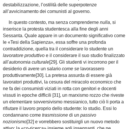
destabilizzazione, l’ostilità delle superpotenze
all’avvicinamento dei comunisti al governo.
In questo contesto, ma senza comprenderne
nulla
, si
inserisce la protesta studentesca alla fine degli anni
Sessanta. Quale appare in un documento significativo come
le «Tesi della Sapienza», essa soffre una profonda
contraddizione, quella tra il considerare lo studente un
lavoratore
produttivo
e il considerare il suo studio finalizzato
all’
autonomia culturale
[29].
Gli studenti vi incorrono per il
desiderio di avere un salario
come se
lavorassero
produttivamente[30]. La pretesa assurda di essere già
lavoratori produttivi, la cesura del miracolo economico che
ne fa dei consumisti viziati in rotta con genitori e docenti
vissuti in epoche difficili [31],
un marxismo rozzo che riveste
un elementare sovversivismo messianico, tutto ciò li porta a
rifiutare il lavoro proprio dello studente: lo studio. Essi lo
condannano come
trasmissione
di un
passivo
nozionismo
[32]
e vorrebbero sostituirgli un nuovo metodo
attivo: la «co-ricerca» insieme agli insegnanti, che ne