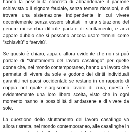
hanno la possibilità
concreta
di abbandonare il padrone
schiavista o il signore feudale, senza temere ritorsioni,
e
di
trovare una sistemazione indipendente
in cui
vivere
decentemente
senza essere sfruttati
:
in una situazione del
genere
mi sembra difficile parlare di sfruttamento, e anzi
appare dubbio che si possano ancora usare termini come
“schiavitù” o “servitù”.
S
e questo è chiaro, appare allora evidente che non si può
parlare di “sfruttamento del lavoro casalingo” per
quel
le
donne che, nel mondo contemporaneo, hanno un lavoro che
permette di vivere da sole
e godono dei diritti individuali
garantiti nei paesi occidentali
: se restano in un rapporto di
coppia nel quale elargiscono lavoro di cura, questa è
evidentemente una loro libera scelta, visto che in ogni
momento
hanno la possibilità
di andarsene e di vivere da
sole.
La questione dello sfruttamento del lavoro casalingo va
allora ristretta, nel mondo contemporaneo, alle casalinghe in