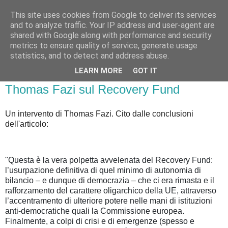
This site uses cookies from Google to deliver its services
Badiale & Tringali
and to analyze traffic. Your IP address and user-agent are
shared with Google along with performance and security
metrics to ensure quality of service, generate usage
statistics, and to detect and address abuse.
▼
LEARN MORE
GOT IT
mercoledì 30 dicembre 2020
Thomas Fazi sul Recovery Fund
Un intervento di Thomas Fazi. Cito dalle conclusioni
dell'articolo:
"Questa è la vera polpetta avvelenata del Recovery Fund:
l’usurpazione definitiva di quel minimo di autonomia di
bilancio – e dunque di democrazia – che ci era rimasta e il
rafforzamento del carattere oligarchico della UE, attraverso
l’accentramento di ulteriore potere nelle mani di istituzioni
anti-democratiche quali la Commissione europea.
Finalmente, a colpi di crisi e di emergenze (spesso e