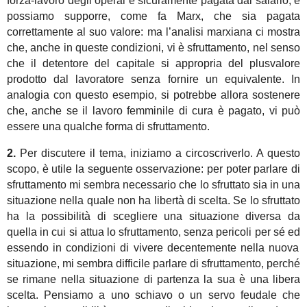
forza-lavoro degli operai è sicuramente pagata dal salario, e
possiamo supporre, come fa Marx, che sia pagata
correttamente al suo valore: ma l’analisi marxiana ci mostra
che, anche in queste condizioni, vi è sfruttamento, nel senso
che il detentore del capitale si appropria del plusvalore
prodotto dal lavoratore senza fornire un equivalente. In
analogia con questo esempio, si potrebbe allora sostenere
che, anche se il lavoro femminile di cura è pagato, vi può
essere una qualche forma di sfruttamento.
2.
Per discutere il tema, iniziamo a circoscriverlo. A questo
scopo, è utile la seguente osservazione: per poter parlare di
sfruttamento mi sembra necessario che lo sfruttato sia in una
situazione nella quale non ha
libertà
di sce
lta
. Se lo sfruttato
ha la possibilità di scegliere una situazione diversa da
quella in cui si attua lo sfruttamento, senza pericoli per sé e
d
essendo in condizioni di vivere decentemente nella nuova
situazione, mi sembra difficile parlare di sfruttamento, perché
se rimane nella situazione di partenza la sua è una libera
scelta.
Pensiamo a uno
schiavo o
un
servo feudale
che