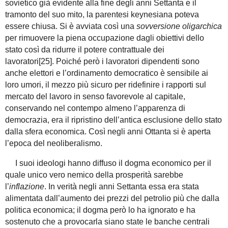
sovietico già evidente alla fine degli anni Settanta e il
tramonto del suo mito, la parentesi keynesiana poteva
essere chiusa. Si è avviata così una
sovversione oligarchica
per rimuovere la piena occupazione dagli obiettivi dello
stato così da ridurre il potere contrattuale dei
lavoratori[25]. Poiché però i lavoratori dipendenti sono
anche elettori e l’ordinamento democratico è sensibile ai
loro umori, il mezzo più sicuro per ridefinire i rapporti sul
mercato del lavoro in senso favorevole al capitale,
conservando nel contempo almeno l’apparenza di
democrazia, era il ripristino dell’antica esclusione dello stato
dalla sfera economica. Così negli anni Ottanta si è aperta
l’epoca del neoliberalismo.
I suoi ideologi hanno diffuso il dogma economico per il
quale unico vero nemico della prosperità sarebbe
l’
inflazione
. In verità negli anni Settanta essa era stata
alimentata dall’aumento dei prezzi del petrolio più che dalla
politica economica; il dogma però lo ha ignorato e ha
sostenuto che a provocarla siano state le banche centrali