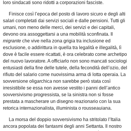
loro sindacati sono ridotti a corporazioni fasciste.
Finisce così l’epoca del posto di lavoro sicuro e degli alti
salari completati dai servizi sociali e dalle pensioni. Tutti gli
umani, non meno delle merci, dei servizi e dei capitali,
devono ora assoggettarsi a una mobilità sconfinata. Il
migrante
che vive nella zona grigia tra inclusione ed
esclusione, o addirittura in quella tra legalità e illegalità, lì
dove è facile essere ricattati, è ora celebrato come archetipo
del nuovo lavoratore. A officiarlo non sono mancati sociologi
entusiasti della fine delle tutele, della fecondità dell’ozio, del
rifiuto del salario come nuovissima arma di lotta operaia. La
sovversione oligarchica non sarebbe però stata così
irresistibile se essa non avesse vestito i panni dell’antico
sovversivismo progressista, se la sinistra non si fosse
prestata a mascherare un disegno reazionario con la sua
retorica internazionalista, illuminista o rousseauiana.
La morsa del doppio sovversivismo ha stritolato l’Italia
ancora popolata dei fantasmi degli anni Settanta. Il nostro