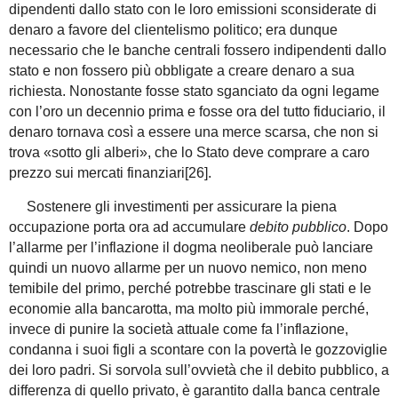
dipendenti dallo stato con le loro emissioni sconsiderate di
denaro a favore del clientelismo politico; era dunque
necessario che le banche centrali fossero indipendenti dallo
stato e non fossero più obbligate a creare denaro a sua
richiesta. Nonostante fosse stato sganciato da ogni legame
con l’oro un decennio prima e fosse ora del tutto fiduciario, il
denaro tornava così a essere una merce scarsa, che non si
trova «sotto gli alberi», che lo Stato deve comprare a caro
prezzo sui mercati finanziari[26].
Sostenere gli investimenti per assicurare la piena
occupazione porta ora ad accumulare
debito pubblico
. Dopo
l’allarme per l’inflazione il dogma neoliberale può lanciare
quindi un nuovo allarme per un nuovo nemico, non meno
temibile del primo, perché potrebbe trascinare gli stati e le
economie alla bancarotta, ma molto più immorale perché,
invece di punire la società attuale come fa l’inflazione,
condanna i suoi figli a scontare con la povertà le gozzoviglie
dei loro padri. Si sorvola sull’ovvietà che il debito pubblico, a
differenza di quello privato, è garantito dalla banca centrale