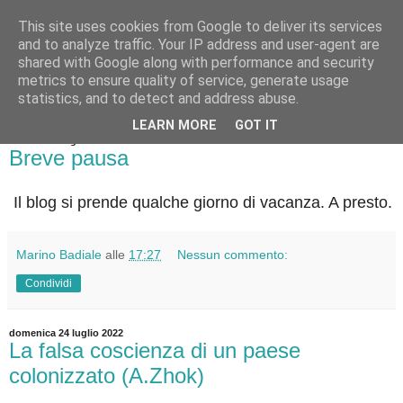
This site uses cookies from Google to deliver its services
Badiale & Tringali
and to analyze traffic. Your IP address and user-agent are
shared with Google along with performance and security
metrics to ensure quality of service, generate usage
statistics, and to detect and address abuse.
▼
LEARN MORE
GOT IT
martedì 26 luglio 2022
Breve pausa
Il blog si prende qualche giorno di vacanza. A presto.
Marino Badiale
alle
17:27
Nessun commento:
Condividi
domenica 24 luglio 2022
La falsa coscienza di un paese
colonizzato (A.Zhok)