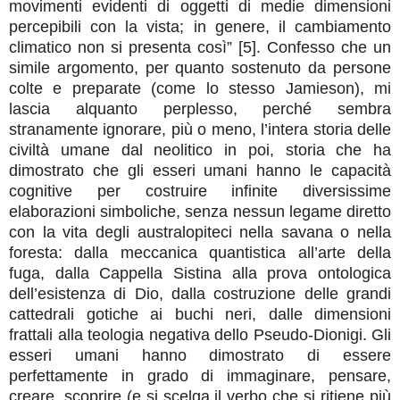
movimenti evidenti di oggetti di medie dimensioni
percepibili con la vista; in genere, il cambiamento
climatico non si presenta così” [5]. Confesso che un
simile argomento, per quanto sostenuto da persone
colte e preparate (come lo stesso Jamieson), mi
lascia alquanto perplesso, perché sembra
stranamente ignorare, più o meno, l’intera storia delle
civiltà umane dal neolitico in poi, storia che ha
dimostrato che gli esseri umani hanno le capacità
cognitive per costruire infinite diversissime
elaborazioni simboliche, senza nessun legame diretto
con la vita degli australopiteci nella savana o nella
foresta: dalla meccanica quantistica all’arte della
fuga, dalla Cappella Sistina alla prova ontologica
dell’esistenza di Dio, dalla costruzione delle grandi
cattedrali gotiche ai buchi neri, dalle dimensioni
frattali alla teologia negativa dello Pseudo-Dionigi. Gli
esseri umani hanno dimostrato di essere
perfettamente in grado di immaginare, pensare,
creare, scoprire (e si scelga il verbo che si ritiene più