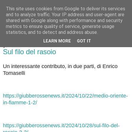
This site uses cookies from Google to deliver its services
Badiale & Tringali
and to analyze traffic. Your IP address and user-agent are
shared with Google along with performance and security
metrics to ensure quality of service, generate usage
statistics, and to detect and address abuse.
▼
LEARN MORE
GOT IT
giovedì 31 ottobre 2024
Sul filo del rasoio
Un interessante contributo, in due parti, di Enrico
Tomaselli
https://giubberossenews.it/2024/10/22/medio-oriente-
in-fiamme-1-2/
https://giubberossenews.it/2024/10/28/sul-filo-del-