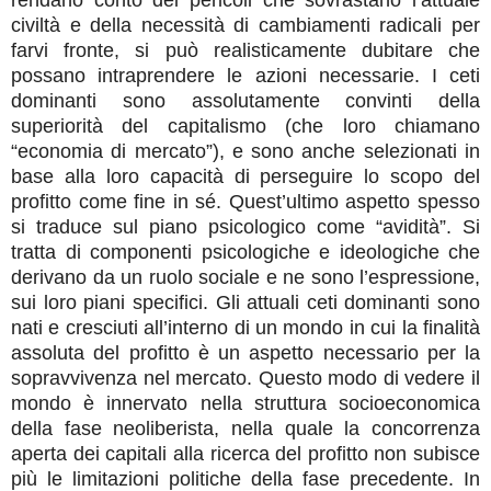
rendano conto dei pericoli che sovrastano l’attuale
civiltà e della necessità di cambiamenti radicali per
farvi fronte, si può realisticamente dubitare che
possano intraprendere le azioni necessarie.
I ceti
dominanti sono assolutamente convinti della
superiorità del capitalismo (che loro chiamano
“economia di mercato”), e sono anche selezionati in
base alla loro capacità di perseguire lo scopo del
profitto come fine in sé.
Q
uest’ultimo aspetto spesso
si traduce sul piano psicologico come “avidità”.
Si
tratta di componenti psicologiche e ideologiche che
derivano da un ruolo sociale e ne sono l’espressione,
sui loro piani specifici. Gli attuali ceti dominanti sono
nati e cresciuti all’interno di un mondo in cui la finalità
assoluta del profitto è un aspetto necessario per la
sopravvivenza nel mercato. Questo modo di vedere il
mondo è innervato nella struttura socioeconomica
della fase neoliberista, nella quale la concorrenza
aperta dei capitali alla ricerca del profitto non subisce
più le limitazioni politiche della fase precedente. In