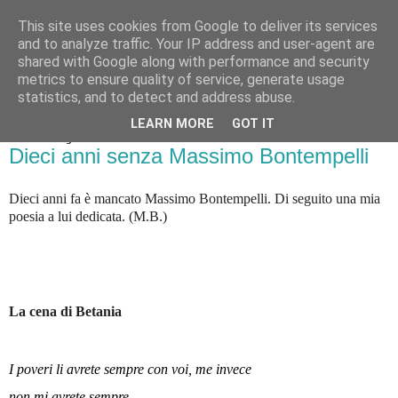
This site uses cookies from Google to deliver its services
Badiale & Tringali
and to analyze traffic. Your IP address and user-agent are
shared with Google along with performance and security
metrics to ensure quality of service, generate usage
statistics, and to detect and address abuse.
▼
LEARN MORE
GOT IT
sabato 31 luglio 2021
Dieci anni senza Massimo Bontempelli
Dieci anni fa è mancato Massimo Bontempelli. Di seguito una mia
poesia a lui dedicata. (M.B.)
La cena di Betania
I poveri li avrete sempre con voi, me invece
non mi avrete sempre