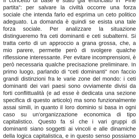
Il concetto di base è stato già enunciato in “Fine
partita”: per salvare la civiltà occorre una forza
sociale che intenda farlo ed esprima un ceto politico
adeguato. La domanda è quindi se esista una tale
forza sociale. Per analizzare la situazione
distingueremo fra ceti dominanti e ceti subalterni. Si
tratta certo di un approccio a grana grossa, che, a
mio parere, permette però di svolgere qualche
riflessione interessante. Per evitare incomprensioni, è
però necessaria qualche precisazione preliminare. In
primo luogo, parlando di “ceti dominanti” non faccio
grandi distinzioni fra le varie zone del mondo: i ceti
dominanti dei vari paesi sono ovviamente divisi da
forti conflittualità (e ad esse è dedicata una sezione
specifica di questo articolo) ma sono funzionalmente
assai simili, in quanto il loro dominio si basa in ogni
caso su un’organizzazione economica di tipo
capitalistico. Questo fa sì che i vari gruppi di
dominanti siano soggetti ai vincoli e alle dinamiche
della logica capitalistica, e in questo senso possiamo