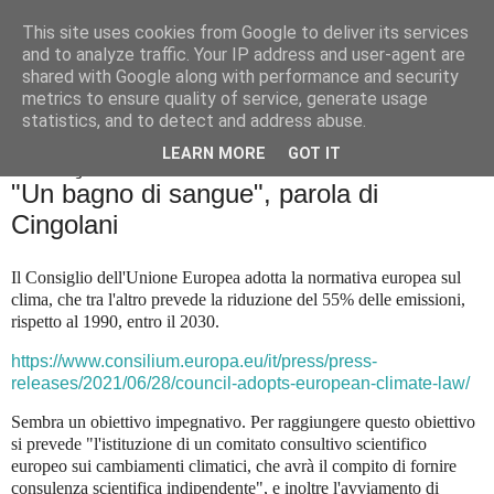
This site uses cookies from Google to deliver its services
Badiale & Tringali
and to analyze traffic. Your IP address and user-agent are
shared with Google along with performance and security
metrics to ensure quality of service, generate usage
statistics, and to detect and address abuse.
▼
LEARN MORE
GOT IT
sabato 3 luglio 2021
"Un bagno di sangue", parola di
Cingolani
Il Consiglio dell'Unione Europea adotta la normativa europea sul
clima, che tra l'altro prevede la riduzione del 55% delle emissioni,
rispetto al 1990, entro il 2030.
https://www.consilium.europa.eu/it/press/press-
releases/2021/06/28/council-adopts-european-climate-law/
Sembra un obiettivo impegnativo. Per raggiungere questo obiettivo
si prevede "
l'istituzione di un comitato consultivo scientifico
europeo sui cambiamenti climatici, che avrà il compito di fornire
consulenza scientifica indipendente", e inoltre l'avviamento di