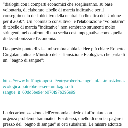
"
dialoghi con i comparti economici che sceglieranno, su base
volontaria, di elaborare tabelle di marcia indicative per il
conseguimento dell'obiettivo della neutralità climatica dell'Unione
per il 2050". Un "comitato consultivo" e l'elaborazione "volontaria"
di tabelle di marcia "indicative" non sembrano strumenti molto
stringenti, nei confronti di una scelta così impegnativa come quella
di decarbonizzare l'economia.
Da questo punto di vista mi sembra abbia le idee più chiare Roberto
Cingolani, attuale Ministro della Transizione Ecologica, che parla di
un "bagno di sangue":
https://www.huffingtonpost.it/entry/roberto-cingolani-la-transizione-
ecologica-potrebbe-essere-un-bagno-di-
sangue_it_60dd5be9e4b070f97b395e99
La decarbonizzazione dell'economia chiede di affrontare con
urgenza problemi drammatici. Fra di essi, quello di non far pagare il
prezzo del "bagno di sangue" ai ceti subalterni. Le misure adottate