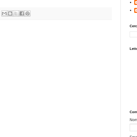
Cerc
Letto
Cont
No