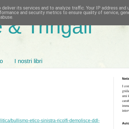
deliver its services and to analyze traffic. Your IP address and
formance and security metrics to ensure quality of service, ge
 abuse.
 & Tringali
mo
I nostri libri
Neti
I co
grida
ami l
carat
imme
inter
litica/bullismo-etico-sinistra-ricolfi-demolisce-ddl-
Auto