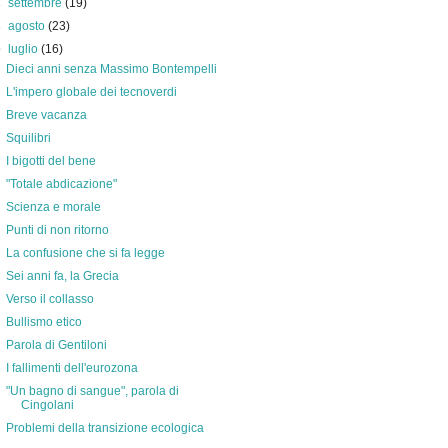
►
settembre
(19)
►
agosto
(23)
▼
luglio
(16)
Dieci anni senza Massimo Bontempelli
L'impero globale dei tecnoverdi
Breve vacanza
Squilibri
I bigotti del bene
"Totale abdicazione"
Scienza e morale
Punti di non ritorno
La confusione che si fa legge
Sei anni fa, la Grecia
Verso il collasso
Bullismo etico
Parola di Gentiloni
I fallimenti dell'eurozona
"Un bagno di sangue", parola di
Cingolani
Problemi della transizione ecologica