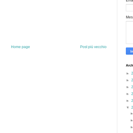
Ema
Mes
Home page
Post più vecchio
Arch
►
►
►
►
►
▼