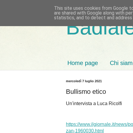
This site uses cookies from Google to 
are shared with Google along with per
statistics, and to detect and address
Badiale
Home page
Chi sia
mercoledì 7 luglio 2021
Bullismo etico
Un'intervista a Luca Ricolfi
https://www.ilgiornale.it/news/po
zan-1960030.html