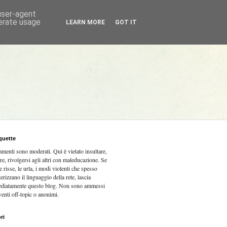
 user-agent
nerate usage
LEARN MORE
GOT IT
quette
mmenti sono moderati.
Qui è vietato insultare,
re, rivolgersi agli altri con maleducazione. Se
e risse, le urla, i modi violenti che spesso
terizzano il linguaggio della rete, lascia
diatamente questo blog. Non sono ammessi
venti off-topic o anonimi.
ri