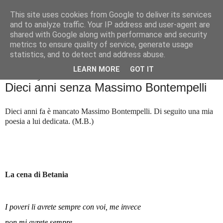
This site uses cookies from Google to deliver its services
Badiale & Tringali
and to analyze traffic. Your IP address and user-agent are
shared with Google along with performance and security
metrics to ensure quality of service, generate usage
statistics, and to detect and address abuse.
▼
LEARN MORE
GOT IT
sabato 31 luglio 2021
Dieci anni senza Massimo Bontempelli
Dieci anni fa è mancato Massimo Bontempelli. Di seguito una mia
poesia a lui dedicata. (M.B.)
La cena di Betania
I poveri li avrete sempre con voi, me invece
non mi avrete sempre