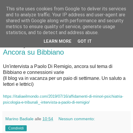
This site uses cookies from Google to deliver its services
Badiale & Tringali
and to analyze traffic. Your IP address and user-agent are
shared with Google along with performance and security
metrics to ensure quality of service, generate usage
statistics, and to detect and address abuse.
▼
LEARN MORE
GOT IT
martedì 23 luglio 2019
Ancora su Bibbiano
Un'intervista a Paolo Di Remigio, ancora sul tema di
Bibbiano e connessioni varie
(Il blog va in vacanza per un paio di settimane. Un saluto a
lettori e lettrici)
https://italiaeilmondo.com/2019/07/16/affidamenti-di-minori-psichiatria-
psicologia-e-tribunali_-intervista-a-paolo-di-remigio/
Marino Badiale
alle
10:54
Nessun commento:
Condividi