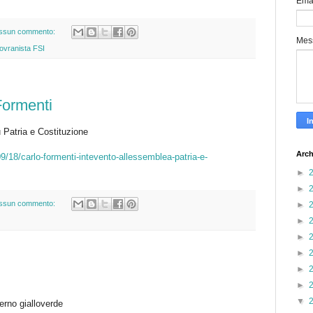
Ema
ssun commento:
Mes
ovranista FSI
Formenti
 Patria e Costituzione
Arch
09/18/carlo-formenti-intevento-allessemblea-patria-e-
►
►
ssun commento:
►
►
►
►
►
►
▼
verno gialloverde