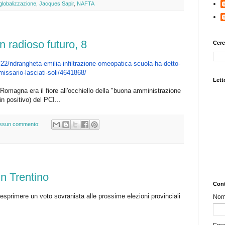
globalizzazione
,
Jacques Sapir
,
NAFTA
n radioso futuro, 8
Cerc
/22/ndrangheta-
emilia-infiltrazione-
omeopatica-scuola-ha-detto-
issario-lasciati-
soli/4641868/
Letto
a-Romagna era il fiore all'occhiello della "buona amministrazione
(in positivo) del PCI...
ssun commento:
in Trentino
Cont
 esprimere un voto sovranista alle prossime elezioni provinciali
No