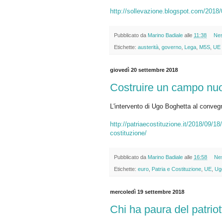
http://sollevazione.blogspot.com/2018
Pubblicato da
Marino Badiale
alle
11:38
Ne
Etichette:
austerità
,
governo
,
Lega
,
M5S
,
UE
giovedì 20 settembre 2018
Costruire un campo nu
L'intervento di Ugo Boghetta al convegn
http://patriaecostituzione.it/2018/09/1
costituzione/
Pubblicato da
Marino Badiale
alle
16:58
Ne
Etichette:
euro
,
Patria e Costituzione
,
UE
,
Ug
mercoledì 19 settembre 2018
Chi ha paura del patrio