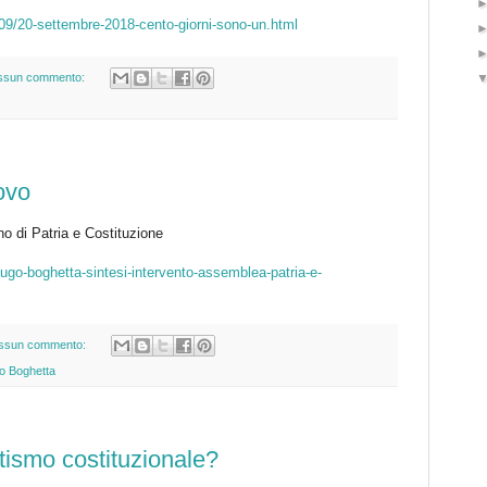
/09/20-settembre-2018-cento-giorni-sono-un.html
ssun commento:
ovo
o di Patria e Costituzione
8/ugo-boghetta-sintesi-intervento-assemblea-patria-e-
ssun commento:
o Boghetta
ttismo costituzionale?