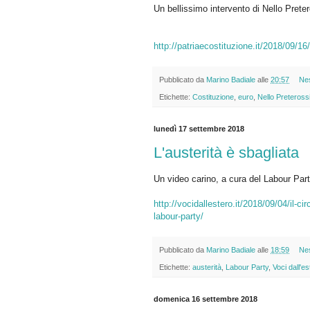
Un bellissimo intervento di Nello Prete
http://patriaecostituzione.it/2018/09/16
Pubblicato da
Marino Badiale
alle
20:57
Ne
Etichette:
Costituzione
,
euro
,
Nello Preteross
lunedì 17 settembre 2018
L'austerità è sbagliata
Un video carino, a cura del Labour Par
http://vocidallestero.it/2018/09/04/il-ci
labour-party/
Pubblicato da
Marino Badiale
alle
18:59
Ne
Etichette:
austerità
,
Labour Party
,
Voci dall'es
domenica 16 settembre 2018