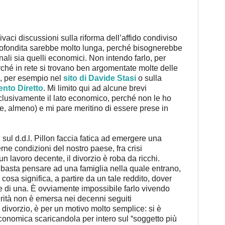
ivaci discussioni sulla riforma dell’affido condiviso
pprofondita sarebbe molto lunga, perché bisognerebbe
nali sia quelli economici. Non intendo farlo, per
hé in rete si trovano ben argomentate molte delle
o, per esempio nel
sito di Davide Stasi
o sulla
nto Diretto
. Mi limito qui ad alcune brevi
lusivamente il lato economico, perché non le ho
utte, almeno) e mi pare meritino di essere prese in
sul d.d.l. Pillon faccia fatica ad emergere una
rne condizioni del nostro paese, fra crisi
un lavoro decente, il divorzio è roba da ricchi.
: basta pensare ad una famiglia nella quale entrano,
osa significa, a partire da un tale reddito, dover
 di una. È ovviamente impossibile farlo vivendo
rità non è emersa nei decenni seguiti
 divorzio, è per un motivo molto semplice: si è
conomica scaricandola per intero sul “soggetto più