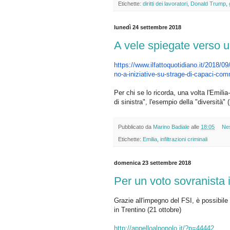
Etichette:
diritti dei lavoratori
,
Donald Trump
,
lunedì 24 settembre 2018
A vele spiegate verso u
https://www.ilfattoquotidiano.
it/2018/09
no-
a-iniziative-su-strage-di-
capaci-comm
Per chi se lo ricorda, una volta l'Emili
di sinistra", l'esempio della "diversità" 
Pubblicato da
Marino Badiale
alle
18:05
Ne
Etichette:
Emilia
,
infiltrazioni criminali
domenica 23 settembre 2018
Per un voto sovranista 
Grazie all'impegno del FSI, è possibile
in Trentino (21 ottobre)
http://appelloalpopolo.it/?p=44442