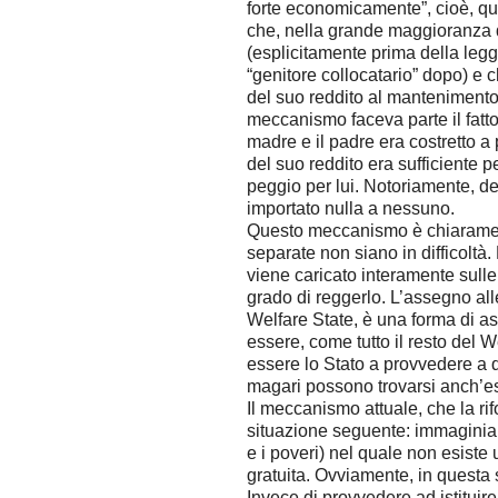
forte economicamente”, cioè, qua
che, nella grande maggioranza dei
(esplicitamente prima della legge
“genitore collocatario” dopo) e 
del suo reddito al mantenimento
meccanismo faceva parte il fatt
madre e il padre era costretto a 
del suo reddito era sufficiente 
peggio per lui. Notoriamente, de
importato nulla a nessuno.
Questo meccanismo è chiarament
separate non siano in difficoltà.
viene caricato interamente sulle
grado di reggerlo. L’assegno al
Welfare State, è una forma di as
essere, come tutto il resto del W
essere lo Stato a provvedere a q
magari possono trovarsi anch’essi
Il meccanismo attuale, che la r
situazione seguente: immaginiam
e i poveri) nel quale non esiste
gratuita. Ovviamente, in questa 
Invece di provvedere ad istituire 