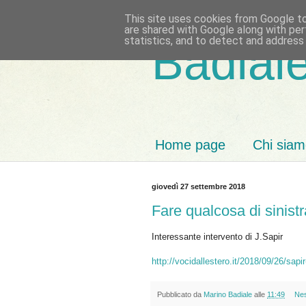
This site uses cookies from Google to 
are shared with Google along with per
statistics, and to detect and address
Badiale
Home page
Chi sia
giovedì 27 settembre 2018
Fare qualcosa di sinistr
Interessante intervento di J.Sapir
http://vocidallestero.it/2018/09/26/sapi
Pubblicato da
Marino Badiale
alle
11:49
Ne