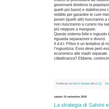
governanti dividono la popolazio
quelli più bassi) e stabiliscono
reddito per garantire le cure med
poveri (quelli alti) riusciranno 
non riusciranno a curarsi ma sa
più neppure a mangiare.
Questo sistema folle e ingiusto è
riguarda separazioni e divorzi.
Il d.d.l. Pillon è un tentativo di
l’ingiustizia. Esso deve però es
economico alle madri separate.
cittadinanza? Ebbene, comincino
Pubblicato da
Marino Badiale
alle
07:37
Ne
sabato 15 settembre 2018
La strategia di Salvini 