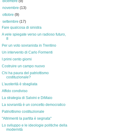
►
dicembre
(9)
►
novembre
(13)
►
ottobre
(9)
▼
settembre
(17)
Fare qualcosa di sinistra
A vele spiegate verso un radioso futuro,
8
Per un voto sovranista in Trentino
Un intervento di Carlo Formenti
I primi cento giorni
Costruire un campo nuovo
Chi ha paura del patriottismo
costituzionale?
L'austerità è sbagliata
Affido condiviso
La strategia di Salvini e DiMaio
La sovranità è un concetto democratico
Patriottismo costituzionale
"Altrimenti la partita è segnata"
Lo sviluppo e le ideologie politiche della
modernità