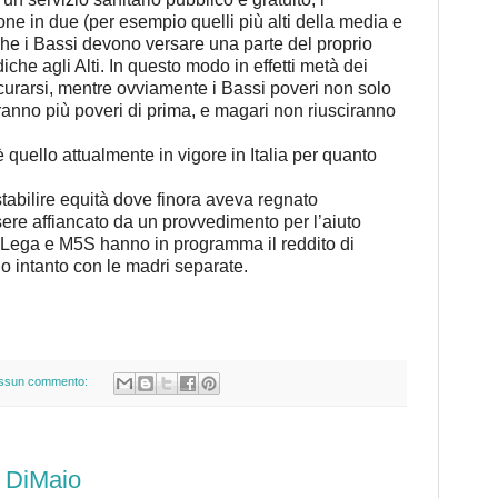
ne in due (per esempio quelli più alti della media e
 che i Bassi devono versare una parte del proprio
iche agli Alti. In questo modo in effetti metà dei
a curarsi, mentre ovviamente i Bassi poveri non solo
ranno più poveri di prima, e magari non riusciranno
 quello attualmente in vigore in Italia per quanto
 ristabilire equità dove finora aveva regnato
sere affiancato da un provvedimento per l’aiuto
 Lega e M5S hanno in programma il reddito di
 intanto con le madri separate.
ssun commento:
e DiMaio