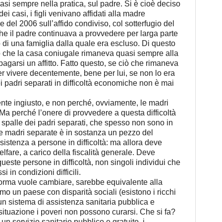
si sempre nella pratica, sul padre. Si è cioè deciso
 casi, i figli venivano affidati alla madre
 del 2006 sull’affido condiviso, col sotterfugio del
che il padre continuava a provvedere per larga parte
 di una famiglia dalla quale era escluso. Di questo
o che la casa coniugale rimaneva quasi sempre alla
pagarsi un affitto. Fatto questo, se ciò che rimaneva
per vivere decentemente, bene per lui, se non lo era
i padri separati in difficoltà economiche non è mai
e ingiusto, e non perché, ovviamente, le madri
 Ma perché l’onere di provvedere a questa difficoltà
 spalle dei padri separati, che spesso non sono in
le madri separate è in sostanza un pezzo del
sistenza a persone in difficoltà: ma allora deve
elfare, a carico della fiscalità generale. Deve
ueste persone in difficoltà, non singoli individui che
 in condizioni difficili.
iforma vuole cambiare, sarebbe equivalente alla
o un paese con disparità sociali (esistono i ricchi
 un sistema di assistenza sanitaria pubblica e
situazione i poveri non possono curarsi. Che si fa?
un servizio sanitario pubblico e gratuito, i