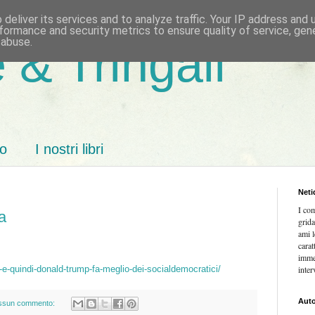
deliver its services and to analyze traffic. Your IP address and
formance and security metrics to ensure quality of service, ge
 abuse.
 & Tringali
mo
I nostri libri
Neti
I co
a
grida
ami l
carat
imme
r-e-quindi-donald-trump-fa-meglio-dei-socialdemocratici/
inter
Auto
ssun commento: