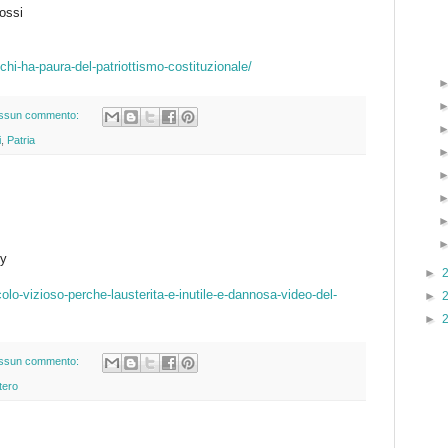
rossi
/chi-ha-paura-del-patriottismo-costituzionale/
ssun commento:
i
,
Patria
ty
►
rcolo-vizioso-perche-lausterita-e-inutile-e-dannosa-video-del-
►
►
ssun commento:
tero