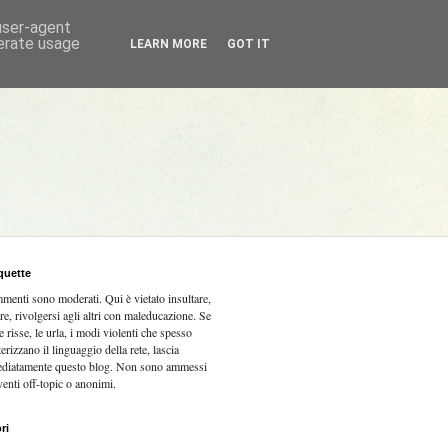
 user-agent
nerate usage
LEARN MORE
GOT IT
quette
mmenti sono moderati.
Qui è vietato insultare,
re, rivolgersi agli altri con maleducazione. Se
e risse, le urla, i modi violenti che spesso
terizzano il linguaggio della rete, lascia
diatamente questo blog. Non sono ammessi
venti off-topic o anonimi.
ri