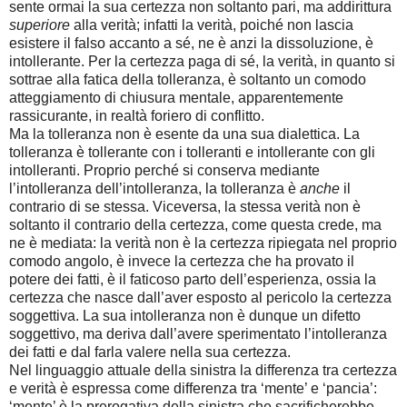
sente ormai la sua certezza non soltanto pari, ma addirittura
superiore
alla verità; infatti la verità, poiché non lascia
esistere il falso accanto a sé, ne è anzi la dissoluzione, è
intollerante. Per la certezza paga di sé, la verità, in quanto si
sottrae alla fatica della tolleranza, è soltanto un comodo
atteggiamento di chiusura mentale, apparentemente
rassicurante, in realtà foriero di conflitto.
Ma la tolleranza non è esente da una sua dialettica. La
tolleranza è tollerante con i tolleranti e intollerante con gli
intolleranti. Proprio perché si conserva mediante
l’intolleranza dell’intolleranza, la tolleranza è
anche
il
contrario di se stessa. Viceversa, la stessa verità non è
soltanto il contrario della certezza, come questa crede, ma
ne è mediata: la verità non è la certezza ripiegata nel proprio
comodo angolo, è invece la certezza che ha provato il
potere dei fatti, è il faticoso parto dell’esperienza, ossia la
certezza che nasce dall’aver esposto al pericolo la certezza
soggettiva. La sua intolleranza non è dunque un difetto
soggettivo, ma deriva dall’avere sperimentato l’intolleranza
dei fatti e dal farla valere nella sua certezza.
Nel linguaggio attuale della sinistra la differenza tra certezza
e verità è espressa come differenza tra ‘mente’ e ‘pancia’:
‘mente’ è la prerogativa della sinistra che sacrificherebbe