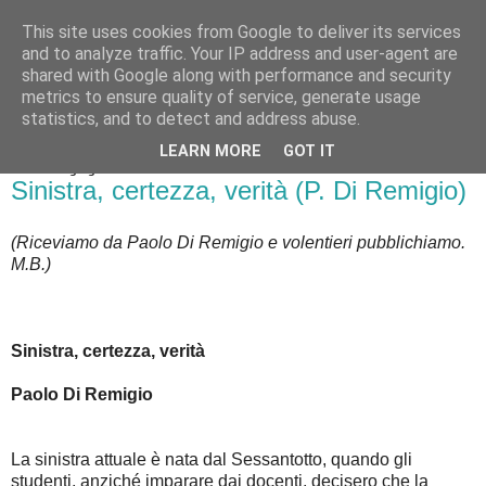
This site uses cookies from Google to deliver its services
Badiale & Tringali
and to analyze traffic. Your IP address and user-agent are
shared with Google along with performance and security
metrics to ensure quality of service, generate usage
statistics, and to detect and address abuse.
▼
LEARN MORE
GOT IT
sabato 23 giugno 2018
Sinistra, certezza, verità (P. Di Remigio)
(Riceviamo da Paolo Di Remigio e volentieri pubblichiamo.
M.B.)
Sinistra, certezza, verità
Paolo Di Remigio
La sinistra attuale è nata dal Sessantotto, quando gli
studenti, anziché imparare dai docenti, decisero che la