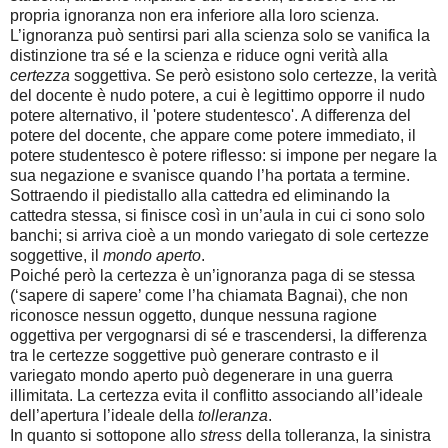
propria ignoranza non era inferiore alla loro scienza.
L’ignoranza può sentirsi pari alla scienza solo se vanifica la
distinzione tra sé e la scienza e riduce ogni verità alla
certezza
soggettiva. Se però esistono solo certezze, la verità
del docente è nudo potere, a cui è legittimo opporre il nudo
potere alternativo, il 'potere studentesco'. A differenza del
potere del docente, che appare come potere immediato, il
potere studentesco è potere riflesso: si impone per negare la
sua negazione e svanisce quando l’ha portata a termine.
Sottraendo il piedistallo alla cattedra ed eliminando la
cattedra stessa, si finisce così in un’aula in cui ci sono solo
banchi; si arriva cioè a un mondo variegato di sole certezze
soggettive, il
mondo aperto
.
Poiché però la certezza è un’ignoranza paga di se stessa
(‘sapere di sapere’ come l’ha chiamata Bagnai), che non
riconosce nessun oggetto, dunque nessuna ragione
oggettiva per vergognarsi di sé e trascendersi, la differenza
tra le certezze soggettive può generare contrasto e il
variegato mondo aperto può degenerare in una guerra
illimitata. La certezza evita il conflitto associando all’ideale
dell’apertura l’ideale della
tolleranza
.
In quanto si sottopone allo
stress
della tolleranza, la sinistra