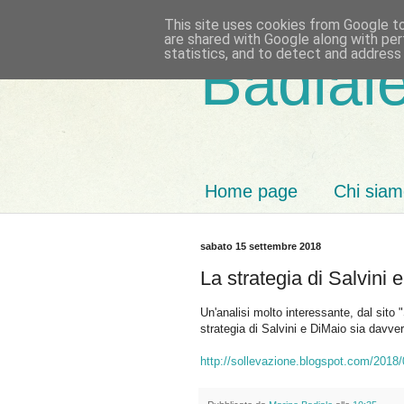
This site uses cookies from Google to 
are shared with Google along with per
statistics, and to detect and address
Badiale
Home page
Chi sia
sabato 15 settembre 2018
La strategia di Salvini 
Un'analisi molto interessante, dal sito
strategia di Salvini e DiMaio sia davver
http://sollevazione.blogspot.com/2018/09