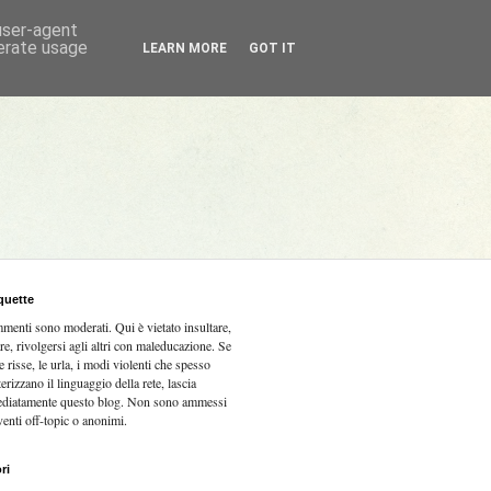
 user-agent
nerate usage
LEARN MORE
GOT IT
quette
mmenti sono moderati.
Qui è vietato insultare,
re, rivolgersi agli altri con maleducazione. Se
e risse, le urla, i modi violenti che spesso
terizzano il linguaggio della rete, lascia
diatamente questo blog. Non sono ammessi
venti off-topic o anonimi.
ri