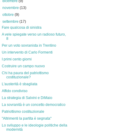
►
dicembre
(9)
►
novembre
(13)
►
ottobre
(9)
▼
settembre
(17)
Fare qualcosa di sinistra
A vele spiegate verso un radioso futuro,
8
Per un voto sovranista in Trentino
Un intervento di Carlo Formenti
I primi cento giorni
Costruire un campo nuovo
Chi ha paura del patriottismo
costituzionale?
L'austerità è sbagliata
Affido condiviso
La strategia di Salvini e DiMaio
La sovranità è un concetto democratico
Patriottismo costituzionale
"Altrimenti la partita è segnata"
Lo sviluppo e le ideologie politiche della
modernità