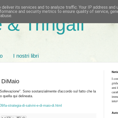
deliver its services and to analyze traffic. Your IP address and
formance and security metrics to ensure quality of service, ge
 abuse.
 & Tringali
mo
I nostri libri
Neti
I co
e DiMaio
grida
ami l
 "Sollevazione". Sono sostanzialmente d'accordo sul fatto che la
carat
o quella qui delineata.
imme
inter
/la-strategia-di-salvini-e-di-maio-di.html
Auto