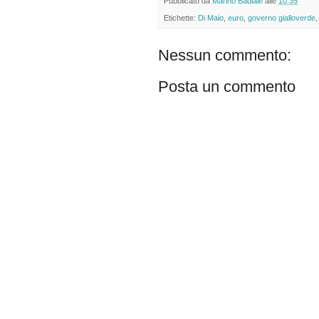
Pubblicato da
Marino Badiale
alle
10:35
Etichette:
Di Maio
,
euro
,
governo gialloverde
Nessun commento:
Posta un commento