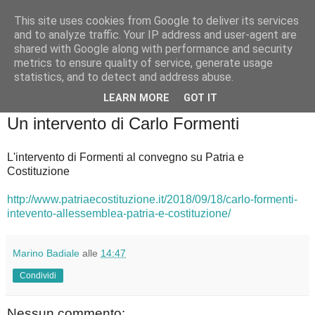
This site uses cookies from Google to deliver its services
Badiale & Tringali
and to analyze traffic. Your IP address and user-agent are
shared with Google along with performance and security
metrics to ensure quality of service, generate usage
statistics, and to detect and address abuse.
▼
LEARN MORE
GOT IT
sabato 22 settembre 2018
Un intervento di Carlo Formenti
L'intervento di Formenti al convegno su Patria e
Costituzione
http://www.patriaecostituzione.it/2018/09/18/carlo-formenti-
intevento-allessemblea-patria-e-costituzione/
Marino Badiale
alle
14:47
Condividi
Nessun commento: