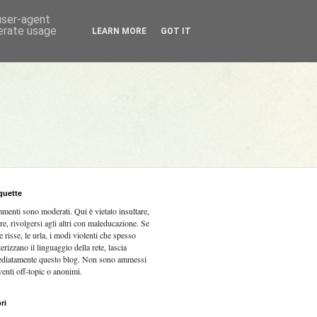
 user-agent
nerate usage
LEARN MORE
GOT IT
quette
mmenti sono moderati.
Qui è vietato insultare,
re, rivolgersi agli altri con maleducazione. Se
e risse, le urla, i modi violenti che spesso
terizzano il linguaggio della rete, lascia
diatamente questo blog. Non sono ammessi
venti off-topic o anonimi.
ri