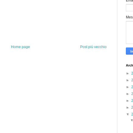
Ema
Mes
Home page
Post più vecchio
Arch
►
►
►
►
►
►
▼