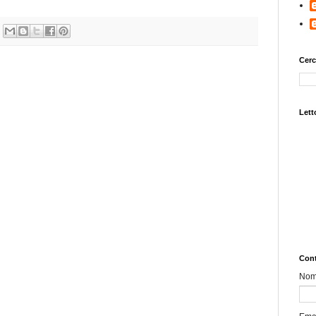
Cerc
Letto
Cont
No