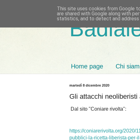
This site uses cookies from Google to 
are shared with Google along with per
statistics, and to detect and address
Badiale
Home page
Chi sia
martedì 8 dicembre 2020
Gli attacchi neoliberisti
Dal sito "Coniare rivolta":
https://coniarerivolta.org/2020/1
pubblici-la-ricetta-liberista-per-i