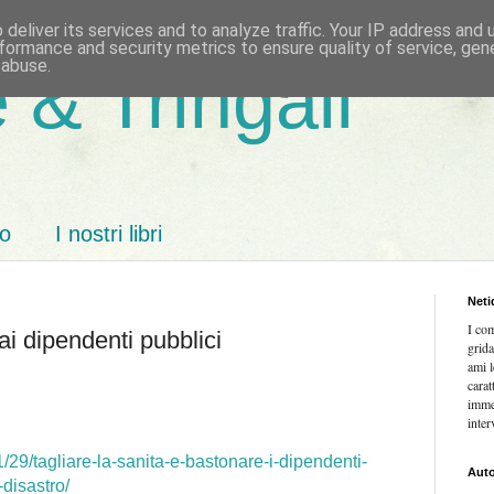
deliver its services and to analyze traffic. Your IP address and
formance and security metrics to ensure quality of service, ge
 abuse.
 & Tringali
mo
I nostri libri
Neti
I co
 ai dipendenti pubblici
grida
ami l
carat
imme
inter
1/29/tagliare-la-sanita-e-bastonare-i-dipendenti-
Auto
l-disastro/