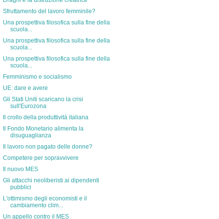
Draghi e la distruzione creatrice
Sfruttamento del lavoro femminile?
Una prospettiva filosofica sulla fine della
scuola...
Una prospettiva filosofica sulla fine della
scuola...
Una prospettiva filosofica sulla fine della
scuola...
Femminismo e socialismo
UE: dare e avere
Gli Stati Uniti scaricano la crisi
sull'Eurozona
Il crollo della produttività italiana
Il Fondo Monetario alimenta la
disuguaglianza
Il lavoro non pagato delle donne?
Competere per sopravvivere
Il nuovo MES
Gli attacchi neoliberisti ai dipendenti
pubblici
L'ottimismo degli economisti e il
cambiamento clim...
Un appello contro il MES