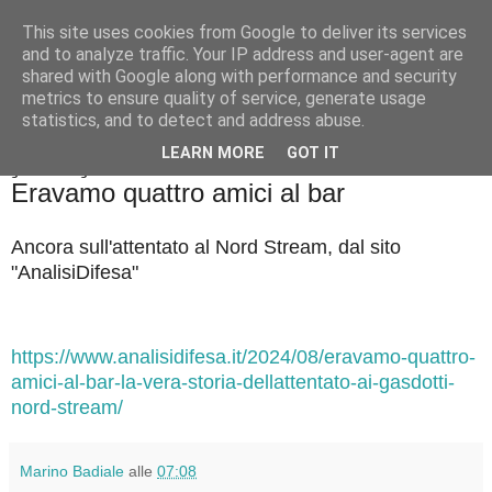
This site uses cookies from Google to deliver its services
Badiale & Tringali
and to analyze traffic. Your IP address and user-agent are
shared with Google along with performance and security
metrics to ensure quality of service, generate usage
statistics, and to detect and address abuse.
▼
LEARN MORE
GOT IT
giovedì 22 agosto 2024
Eravamo quattro amici al bar
Ancora sull'attentato al Nord Stream, dal sito
"AnalisiDifesa"
https://www.analisidifesa.it/2024/08/eravamo-quattro-
amici-al-bar-la-vera-storia-dellattentato-ai-gasdotti-
nord-stream/
Marino Badiale
alle
07:08