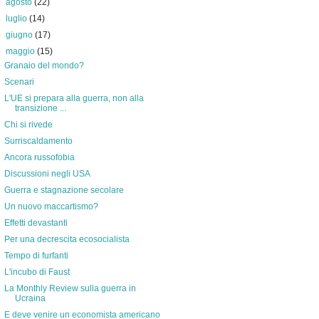
►
agosto
(22)
►
luglio
(14)
►
giugno
(17)
▼
maggio
(15)
Granaio del mondo?
Scenari
L'UE si prepara alla guerra, non alla
transizione ...
Chi si rivede
Surriscaldamento
Ancora russofobia
Discussioni negli USA
Guerra e stagnazione secolare
Un nuovo maccartismo?
Effetti devastanti
Per una decrescita ecosocialista
Tempo di furfanti
L'incubo di Faust
La Monthly Review sulla guerra in
Ucraina
E deve venire un economista americano