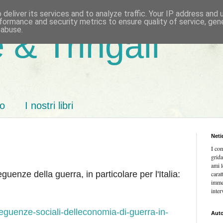
deliver its services and to analyze traffic. Your IP address and
formance and security metrics to ensure quality of service, ge
 abuse.
 & Tringali
mo
I nostri libri
Neti
I co
grida
ami l
uenze della guerra, in particolare per l'Italia:
carat
imme
inter
nseguenze-sociali-delleconomia-di-guerra-in-
Auto