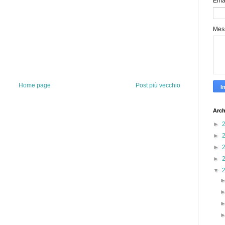
Ema
Mes
Home page
Post più vecchio
Arch
►
►
►
►
▼