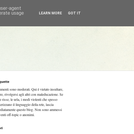
 user-agent
nerate usage
LEARN MORE
GOT IT
quette
mmenti sono moderati.
Qui è vietato insultare,
re, rivolgersi agli altri con maleducazione. Se
e risse, le urla, i modi violenti che spesso
terizzano il linguaggio della rete, lascia
diatamente questo blog. Non sono ammessi
venti off-topic o anonimi.
ri