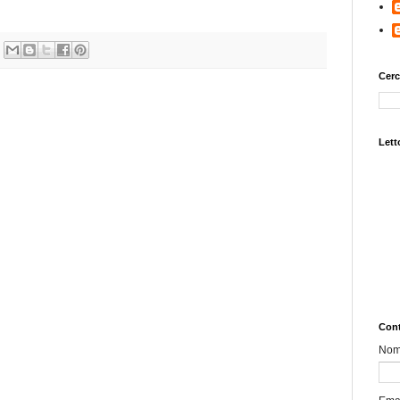
Cerc
Letto
Cont
No