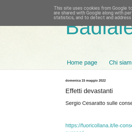
This site uses cookies from Google to 
are shared with Google along with per
statistics, and to detect and address
Badiale
Home page
Chi sia
domenica 15 maggio 2022
Effetti devastanti
Sergio Cesaratto sulle conseg
https://fuoricollana.it/le-co