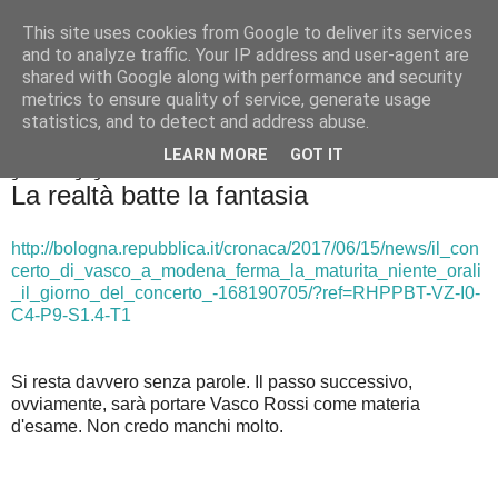
This site uses cookies from Google to deliver its services
Badiale & Tringali
and to analyze traffic. Your IP address and user-agent are
shared with Google along with performance and security
metrics to ensure quality of service, generate usage
statistics, and to detect and address abuse.
▼
LEARN MORE
GOT IT
giovedì 15 giugno 2017
La realtà batte la fantasia
http://bologna.repubblica.it/cronaca/2017/06/15/news/il_con
certo_di_vasco_a_modena_ferma_la_maturita_niente_orali
_il_giorno_del_concerto_-168190705/?ref=RHPPBT-VZ-I0-
C4-P9-S1.4-T1
Si resta davvero senza parole. Il passo successivo,
ovviamente, sarà portare Vasco Rossi come materia
d'esame. Non credo manchi molto.