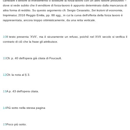
cambiare il settore di investimento o sostituire la forza-lavoro con un altro fattore produttivo –
dove si vede subito che il venditore di forza-lavoro è appunto determinato dalla mancanza di
altra forma di reddito. Su questo argomento cfr. Sergio Cesaratto,
Sei lezioni di economia
,
Imprimatur, 2016 Reggio Emilia, pp. 88 sgg., in cui la curva dell
'
offerta della forza lavoro è
rappresentata, ancora troppo ottimisticamente, da una retta verticale.
10
Il testo presenta ‘XVII’, ma è sicuramente un refuso, poiché nel XVII secolo si verifica il
contrario di ciò che la frase gli attribuisce.
11
Cfr. p. 40 dell
'
opera già citata di Foucault.
12
Cfr. la nota al § 3.
13
A p. 43 dell
'
opera citata.
14
Più sotto nella stessa pagina
15
Poco più sotto.