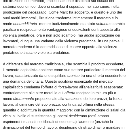
dall'irruzione del mercato, tradizionalmente dislocato sui
confini
del
sistema economico, dove si scambia il
superfluo
, nel suo cuore, nella
produzione del
necessario
. Come Marx ha scoperto, e questo è uno dei
suoi meriti immortali, l'irruzione trasforma intimamente il mercato e lo
rende
contraddittorio
: mentre tradizionalmente era stato
soltanto
scambio
pacifico e reciprocamente vantaggioso di equivalenti contrapposto alla
violenza predatrice, ora è non solo scambio, ma
anche
spoliazione dei
lavoratori, dunque una variante della violenza predatrice. In una parola: il
mercato moderno è la contraddizione di essere opposto alla violenza
predatrice
e
insieme
violenza predatrice.
A differenza del mercato tradizionale, che scambia il prodotto eccedente,
il mercato capitalista contiene come suo settore particolare il mercato del
lavoro, caratterizzato da uno squilibrio
cronico
tra una offerta eccedente e
una domanda deficitaria. Questo squilibrio essenziale del mercato
capitalistico condanna l'offerta di forza-lavoro all'
anelasticità
esasperata:
contrariamente alle altre merci la cui
offerta
reagisce in misura più o
meno
direttamente
proporzionale alla variazione dei loro prezzi, la forza-
lavoro, al diminuire del suo prezzo, continua ad offrirsi nella stessa
quantità o addirittura in quantità maggiore: con la diminuzione di salari già
vicini al livello di sussistenza gli operai
desiderano
(così amano
esprimersi i manuali neoliberali di economia) l'aumento (anziché la
diminuzione) del tempo di lavoro: desiderano gli straordinari o mandare in