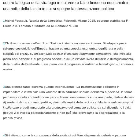
contro la logica della strategia in cui vero e falso finiscono risucchiati in
una notte della falsità in cui si spegne la stessa azione politica.
1
Michel Foucault,
Nascita della biopolitica
, Feltrinelli, Milano 2015, edizione stabilita da F.
Ewald e A. Fontana e tradotta da M. Bertani e V. Zini.
2
Cfr. il terzo comma dell
'
art. 2:
«
L'Unione instaura un mercato interno. Si adopera per lo
sviluppo sostenibile dell'Europa, basato su una crescita economica equilibrata e sulla
stabilità dei prezzi,
su un'economia sociale di mercato fortemente competitiva
, che mira alla
piena occupazione e al progresso sociale, e su un elevato livello di tutela e di miglioramento
della qualità dell'ambiente. Essa promuove il progresso scientifico e tecnologico.
»
Il corsivo è
nostro.
3
Una pretesa tanto estrema quanto inconcludente. La trasformazione dell
'
uomo in
imprenditore è infatti solo una variante della riduzione liberale dell
'
uomo a
persona
, la forma
parossistica della contraddizione per cui l
'
homo oeconomicus
è, da una parte, titolare di diritti
dipendenti
da un contesto politico, cioè dalla realtà della reciproca fiducia, e nel contempo è
indifferente
o addirittura
ostile
alla
produzione
del contesto politico da cui dipendono i diritti
goduti: vi si insedia parassitariamente e non può che provocarne la disgregazione e la
propria rovina.
4
Si è rilevato come la conoscenza della storia di cui Marx dispone sia debole – per uno