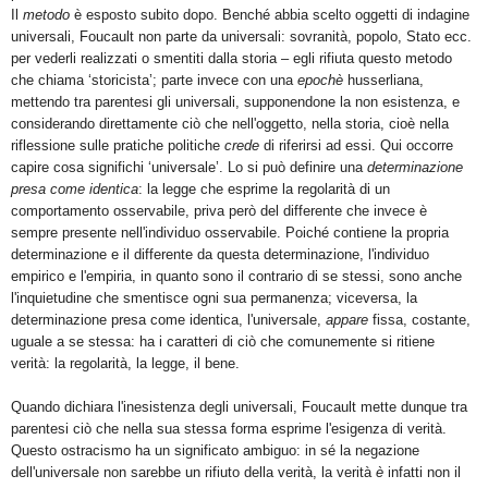
Il
metodo
è esposto subito dopo. Benché abbia scelto oggetti di indagine
universali, Foucault non parte da universali: sovranità, popolo, Stato ecc.
per vederli realizzati o smentiti dalla storia – egli rifiuta questo metodo
che chiama ‘storicista’; parte invece con una
epochè
husserliana,
mettendo tra parentesi gli universali, supponendone la non esistenza, e
considerando direttamente ciò che nell'oggetto, nella storia, cioè nella
riflessione sulle pratiche politiche
crede
di riferirsi ad essi. Qui occorre
capire cosa significhi ‘universale’. Lo si può definire una
determinazione
presa come identica
: la legge che esprime la regolarità di un
comportamento osservabile, priva però del differente che invece è
sempre presente nell'individuo osservabile. Poiché contiene la propria
determinazione e il differente da questa determinazione, l'individuo
empirico e l'empiria, in quanto sono il contrario di se stessi, sono anche
l'inquietudine che smentisce ogni sua permanenza; viceversa, la
determinazione presa come identica, l'universale,
appare
fissa, costante,
uguale a se stessa: ha i caratteri di ciò che comunemente si ritiene
verità: la regolarità, la legge, il bene.
Quando dichiara l'inesistenza degli universali, Foucault mette dunque tra
parentesi ciò che nella sua stessa forma esprime l'esigenza di verità.
Questo ostracismo ha un significato ambiguo: in sé la negazione
dell'universale non sarebbe un rifiuto della verità, la verità
è
infatti non il