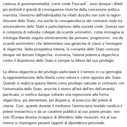
7
carenza di
governamentalità
, come crede Foucault
, sono dunque i difetti
più profondi e gravidi di conseguenze storiche della concezione politica
marxista; l'
irenismo
dell'individualità ha infatti dissolto non solo la ragion
d'essere dello Stato, ma anche la consapevolezza del
contrasto reale
tra
universalismo dello Stato e particolarismo della società civile. Questa non
è composta di individui collegati da scambi simmetrici, come immagina la
mitologia liberale seguita istintivamente dal pensiero ‘progressivo’, ma da
scambi asimmetrici che determinano una gerarchia di classi e l'emergere
di oligarchie. Nella prospettiva interna, la sovranità dello Stato consiste
dunque nel domare l'oligarchia; viceversa, l'eterna polemica oligarchica
contro il dispotismo dello Stato è sempre la difesa del suo privilegio.
La difesa oligarchica del privilegio particolare è il terreno in cui germoglia
la rappresentazione della libertà come natura e come opposta allo Stato.
Quando si realizza questa libertà come privilegio naturale in contrasto con
l'universalità dello Stato, anziché il ritorno all'età dell'oro dell'umanità
pacificata, si verifica dunque soltanto una regressione alla forma
oligarchica, più elementare, più dispotica, di esercizio del potere di
classe. Così, quando durante il medioevo l'aristocrazia feudale vanifica il
potere monarchico e dà un carattere pubblico al suo potere privato, non
solo l'Europa diventa incapace di difendersi dalle invasioni, ma al suo
interno si impongono pesanti rapporti di
dipendenza personale
,