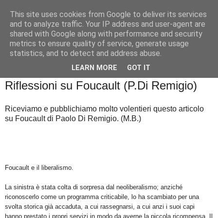
This site uses cookies from Google to deliver its services
Badiale & Tringali
and to analyze traffic. Your IP address and user-agent are
shared with Google along with performance and security
metrics to ensure quality of service, generate usage
statistics, and to detect and address abuse.
▼
LEARN MORE
GOT IT
venerdì 7 ottobre 2016
Riflessioni su Foucault (P.Di Remigio)
Riceviamo e pubblichiamo molto volentieri questo articolo
su Foucault di Paolo Di Remigio. (M.B.)
Foucault e il liberalismo.
La sinistra è stata colta di sorpresa dal neoliberalismo; anziché
riconoscerlo come un programma criticabile, lo ha scambiato per una
svolta storica già accaduta, a cui rassegnarsi, a cui anzi i suoi capi
hanno prestato i propri servizi in modo da averne la piccola ricompensa. Il