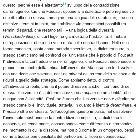
18
questo, perché essa è altrettanto
sviluppo della contraddizione
dall'omogeneo. Ciò che Foucault oppone alla dialettica è però regressivo
rispetto alla sua stessa immagine: una «logica della strategia», che non
dissolve i termini in unità, ma stabilisce «le connessioni possibili tra
termini disparati, che restano tali» – una logica della diversità
(
Verschiedenheit
), di cui Hegel ha già mostrato l'instabilità: il mutare
nell'opposizione, che a sua volta muta nella contraddizione. Nella sua
forma canonica, ossia come metodo speculativo, la dialettica nutre lo
stesso scetticismo nei confronti dell'universale che è proprio di Foucault:
l'individuare la contraddizione nell'omogeneo, che Foucault disconosce, è
proprio il momento della critica dell'universale. Ma essa non lo dissolve
con una decisione sovrana, così da privarsi del terreno della scienza e da
ridursi a quello della strategia. Come abbiamo detto, di contro
all'individualità reale, che ha il potere di essere anche il contrario di se
stessa, l'universale è la determinatezza
che appare
come identità, che
dunque non
è
l'identità. Così, se è vero che l'universale non è
già
oltre se
stesso come lo è l'individuale, tuttavia, in quanto è identità
determinata
, è
l'
impulso
oltre se stesso. Nell'accogliere questo impulso, nel dissolvere
l'universale mostrandone la contraddizione implicita, la dialettica lo
conserva, gli rende onore, conservandolo come differenza e ritornandovi
nel momento in cui la dissolve, ma non più come in un omogeneo, bensì
come articolazione conciliata del particolare. È l'idea di conoscenza