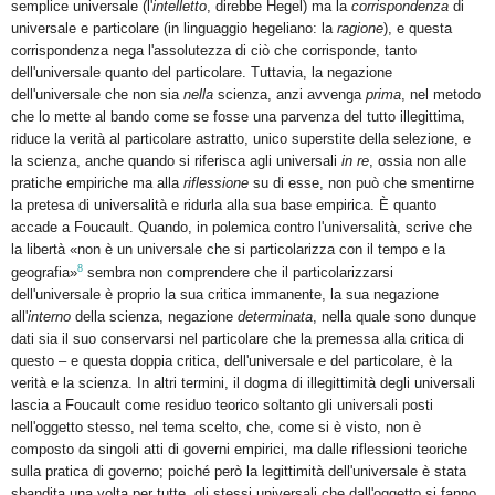
semplice universale (l'
intelletto
, direbbe Hegel) ma la
corrispondenza
di
universale e particolare (in linguaggio hegeliano: la
ragione
), e questa
corrispondenza nega l'assolutezza di ciò che corrisponde, tanto
dell'universale quanto del particolare. Tuttavia, la negazione
dell'universale che non sia
nella
scienza, anzi avvenga
prima
, nel metodo
che lo mette al bando come se fosse una parvenza del tutto illegittima,
riduce la verità al particolare astratto, unico superstite della selezione, e
la scienza, anche quando si riferisca agli universali
in re
, ossia non alle
pratiche empiriche ma alla
riflessione
su di esse, non può che smentirne
la pretesa di universalità e ridurla alla sua base empirica. È quanto
accade a Foucault. Quando, in polemica contro l'universalità, scrive che
la libertà «non è un universale che si particolarizza con il tempo e la
8
geografia»
sembra non comprendere che il particolarizzarsi
dell'universale è proprio la sua critica immanente, la sua negazione
all'
interno
della scienza, negazione
determinata
, nella quale sono dunque
dati sia il suo conservarsi nel particolare che la premessa alla critica di
questo – e questa doppia critica, dell'universale e del particolare, è la
verità e la scienza. In altri termini, il dogma di illegittimità degli universali
lascia a Foucault come residuo teorico soltanto gli universali posti
nell'oggetto stesso, nel tema scelto, che, come si è visto, non è
composto da singoli atti di governi empirici, ma dalle riflessioni teoriche
sulla pratica di governo; poiché però la legittimità dell'universale è stata
sbandita una volta per tutte, gli stessi universali che dall'oggetto si fanno