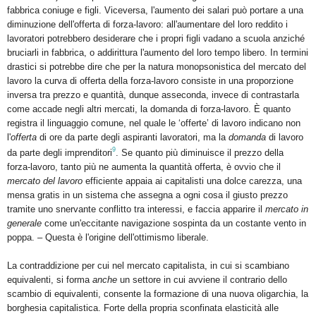
fabbrica coniuge e figli. Viceversa, l'aumento dei salari può portare a una
diminuzione dell'offerta di forza-lavoro: all'aumentare del loro reddito i
lavoratori potrebbero desiderare che i propri figli vadano a scuola anziché
bruciarli in fabbrica, o addirittura l'aumento del loro tempo libero. In termini
drastici si potrebbe dire che per la natura monopsonistica del mercato del
lavoro la curva di offerta della forza-lavoro consiste in una proporzione
inversa tra prezzo e quantità, dunque asseconda, invece di contrastarla
come accade negli altri mercati, la domanda di forza-lavoro. È quanto
registra il linguaggio comune, nel quale le ‘offerte’ di lavoro indicano non
l'
offerta
di ore da parte degli aspiranti lavoratori, ma la
domanda
di lavoro
9
da parte degli imprenditori
. Se quanto più diminuisce il prezzo della
forza-lavoro, tanto più ne aumenta la quantità offerta, è ovvio che il
mercato del lavoro
efficiente appaia ai capitalisti una dolce carezza, una
mensa gratis in un sistema che assegna a ogni cosa il giusto prezzo
tramite uno snervante conflitto tra interessi, e faccia apparire il
mercato in
generale
come un'eccitante navigazione sospinta da un costante vento in
poppa. – Questa è l'origine dell'ottimismo liberale.
La contraddizione per cui nel mercato capitalista, in cui si scambiano
equivalenti, si forma
anche
un settore in cui avviene il contrario dello
scambio di equivalenti, consente la formazione di una nuova oligarchia, la
borghesia capitalistica. Forte della propria sconfinata elasticità alle