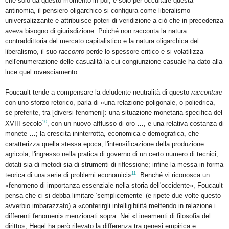
che solo da questo momento in poi, e solo per occultare questa
antinomia, il pensiero oligarchico si configura come liberalismo
universalizzante e attribuisce poteri di veridizione a ciò che in precedenza
aveva bisogno di giurisdizione. Poiché non racconta la natura
contraddittoria del mercato capitalistico e la natura oligarchica del
liberalismo, il suo
racconto
perde lo spessore critico e si volatilizza
nell'enumerazione delle casualità la cui congiunzione casuale ha dato alla
luce quel rovesciamento.
Foucault tende a compensare la deludente neutralità di questo
raccontare
con uno sforzo retorico, parla di «una relazione poligonale, o poliedrica,
se preferite, tra [diversi fenomeni]: una situazione monetaria specifica del
10
XVIII secolo
, con un nuovo afflusso di oro …, e una relativa costanza di
monete …; la crescita ininterrotta, economica e demografica, che
caratterizza quella stessa epoca; l'intensificazione della produzione
agricola; l'ingresso nella pratica di governo di un certo numero di tecnici,
dotati sia di metodi sia di strumenti di riflessione; infine la messa in forma
11
teorica di una serie di problemi economici»
. Benché vi riconosca un
«fenomeno di importanza essenziale nella storia dell'occidente», Foucault
pensa che ci si debba limitare ‘semplicemente’ (e ripete due volte questo
avverbio imbarazzato) a «conferirgli intelligibilità mettendo in relazione i
differenti fenomeni» menzionati sopra. Nei «Lineamenti di filosofia del
diritto», Hegel ha però rilevato la differenza tra genesi empirica e