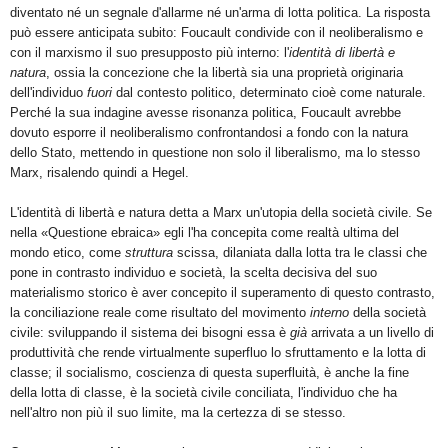
diventato né un segnale d'allarme né un'arma di lotta politica. La risposta
può essere anticipata subito: Foucault condivide con il neoliberalismo e
con il marxismo il suo presupposto più interno: l'
identità di libertà e
natura
, ossia la concezione che la libertà sia una proprietà originaria
dell'individuo
fuori
dal contesto politico, determinato cioè come naturale.
Perché la sua indagine avesse risonanza politica, Foucault avrebbe
dovuto esporre il neoliberalismo confrontandosi a fondo con la natura
dello Stato, mettendo in questione non solo il liberalismo, ma lo stesso
Marx, risalendo quindi a Hegel.
L'identità di libertà e natura detta a Marx un'utopia della società civile. Se
nella «Questione ebraica» egli l'ha concepita come realtà ultima del
mondo etico, come
struttura
scissa, dilaniata dalla lotta tra le classi che
pone in contrasto individuo e società, la scelta decisiva del suo
materialismo storico è aver concepito il superamento di questo contrasto,
la conciliazione reale come risultato del movimento
interno
della società
civile: sviluppando il sistema dei bisogni essa è
già
arrivata a un livello di
produttività che rende virtualmente superfluo lo sfruttamento e la lotta di
classe; il socialismo, coscienza di questa superfluità, è anche la fine
della lotta di classe, è la società civile conciliata, l'individuo che ha
nell'altro non più il suo limite, ma la certezza di se stesso.