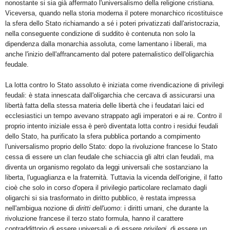
nonostante si sia già affermato l'universalismo della religione cristiana.
Viceversa, quando nella storia moderna il potere monarchico ricostituisce
la sfera dello Stato richiamando a sé i poteri privatizzati dall'aristocrazia,
nella conseguente condizione di suddito è contenuta non solo la
dipendenza dalla monarchia assoluta, come lamentano i liberali, ma
anche l'inizio dell'affrancamento dal potere paternalistico dell'oligarchia
feudale.
La lotta contro lo Stato assoluto è iniziata come rivendicazione di privilegi
feudali: è stata innescata dall'oligarchia che cercava di assicurarsi una
libertà fatta della stessa materia delle libertà che i feudatari laici ed
ecclesiastici un tempo avevano strappato agli imperatori e ai re. Contro il
proprio intento iniziale essa è però diventata lotta contro i residui feudali
dello Stato, ha purificato la sfera pubblica portando a compimento
l'universalismo proprio dello Stato: dopo la rivoluzione francese lo Stato
cessa di essere un clan feudale che schiaccia gli altri clan feudali, ma
diventa un organismo regolato da leggi universali che sostanziano la
liberta, l'uguaglianza e la fraternità. Tuttavia la vicenda dell'origine, il fatto
cioè che solo in corso d'opera il privilegio particolare reclamato dagli
oligarchi si sia trasformato in diritto pubblico, è restata impressa
nell'ambigua nozione di
diritti dell
'
uomo
: i diritti umani, che durante la
rivoluzione francese il terzo stato formula, hanno il carattere
contraddittorio di essere universali e di essere
privilegi
, di essere un