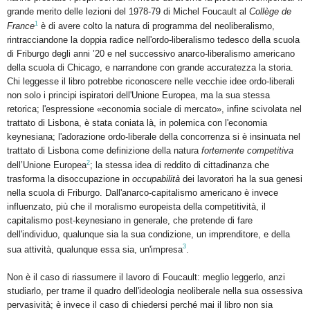
grande merito delle lezioni del 1978-79 di Michel Foucault al
Collège de
1
France
è di avere colto la natura di programma del neoliberalismo,
rintracciandone la doppia radice nell'ordo-liberalismo tedesco della scuola
di Friburgo degli anni ’20 e nel successivo anarco-liberalismo americano
della scuola di Chicago, e narrandone con grande accuratezza la storia.
Chi leggesse il libro potrebbe riconoscere nelle vecchie idee ordo-liberali
non solo i principi ispiratori dell'Unione Europea, ma la sua stessa
retorica; l'espressione «economia sociale di mercato», infine scivolata nel
trattato di Lisbona, è stata coniata là, in polemica con l'economia
keynesiana; l'adorazione ordo-liberale della concorrenza si è insinuata nel
trattato di Lisbona come definizione della natura
fortemente competitiva
2
dell’Unione Europea
; la stessa idea di reddito di cittadinanza che
trasforma la disoccupazione in
occupabilità
dei lavoratori ha la sua genesi
nella scuola di Friburgo. Dall'anarco-capitalismo americano è invece
influenzato, più che il moralismo europeista della competitività, il
capitalismo post-keynesiano in generale, che pretende di fare
dell'individuo, qualunque sia la sua condizione, un imprenditore, e della
3
sua attività, qualunque essa sia, un'impresa
.
Non è il caso di riassumere il lavoro di Foucault: meglio leggerlo, anzi
studiarlo, per trarne il quadro dell'ideologia neoliberale nella sua ossessiva
pervasività; è invece il caso di chiedersi perché mai il libro non sia