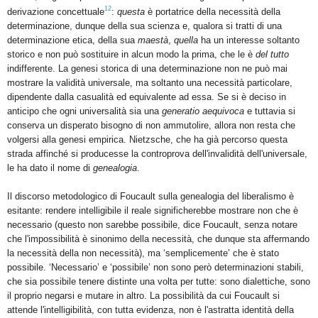
12
derivazione concettuale
:
questa
è portatrice della necessità della
determinazione, dunque della sua scienza e, qualora si tratti di una
determinazione etica, della sua
maestà
,
quella
ha un interesse soltanto
storico e non può sostituire in alcun modo la prima, che le è
del tutto
indifferente. La genesi storica di una determinazione non ne può mai
mostrare la validità universale, ma soltanto una necessità particolare,
dipendente dalla casualità ed equivalente ad essa. Se si è deciso in
anticipo che ogni universalità sia una
generatio
aequivoca
e tuttavia si
conserva un disperato bisogno di non ammutolire, allora non resta che
volgersi alla genesi empirica. Nietzsche, che ha già percorso questa
strada affinché si producesse la controprova dell'invalidità dell'universale,
le ha dato il nome di
genealogia
.
Il discorso metodologico di Foucault sulla genealogia del liberalismo è
esitante: rendere intelligibile il reale significherebbe mostrare non che è
necessario (questo non sarebbe possibile, dice Foucault, senza notare
che l'impossibilità è sinonimo della necessità, che dunque sta affermando
la necessità della non necessità), ma ‘semplicemente’ che è stato
possibile. ‘Necessario’ e ‘possibile’ non sono però determinazioni stabili,
che sia possibile tenere distinte una volta per tutte: sono dialettiche, sono
il proprio negarsi e mutare in altro. La possibilità da cui Foucault si
attende l'intelligibilità, con tutta evidenza, non è l'astratta identità della