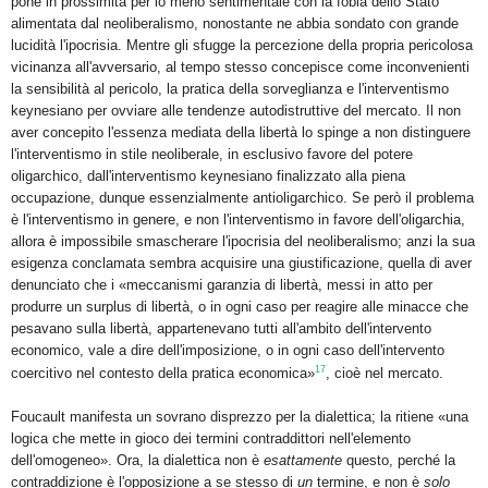
pone in prossimità per lo meno sentimentale con la fobia dello Stato
alimentata dal neoliberalismo, nonostante ne abbia sondato con grande
lucidità l'ipocrisia. Mentre gli sfugge la percezione della propria pericolosa
vicinanza all'avversario, al tempo stesso concepisce come inconvenienti
la sensibilità al pericolo, la pratica della sorveglianza e l'interventismo
keynesiano per ovviare alle tendenze autodistruttive del mercato. Il non
aver concepito l'essenza mediata della libertà lo spinge a non distinguere
l'interventismo in stile neoliberale, in esclusivo favore del potere
oligarchico, dall'interventismo keynesiano finalizzato alla piena
occupazione, dunque essenzialmente antioligarchico. Se però il problema
è l'interventismo in genere, e non l'interventismo in favore dell'oligarchia,
allora è impossibile smascherare l'ipocrisia del neoliberalismo; anzi la sua
esigenza conclamata sembra acquisire una giustificazione, quella di aver
denunciato che i «meccanismi garanzia di libertà, messi in atto per
produrre un surplus di libertà, o in ogni caso per reagire alle minacce che
pesavano sulla libertà, appartenevano tutti all'ambito dell'intervento
economico, vale a dire dell'imposizione, o in ogni caso dell'intervento
17
coercitivo nel contesto della pratica economica»
, cioè nel mercato.
Foucault manifesta un sovrano disprezzo per la dialettica; la ritiene «una
logica che mette in gioco dei termini contraddittori nell'elemento
dell'omogeneo». Ora, la dialettica non è
esattamente
questo, perché la
contraddizione è l'opposizione a se stesso di
un
termine, e non è
solo