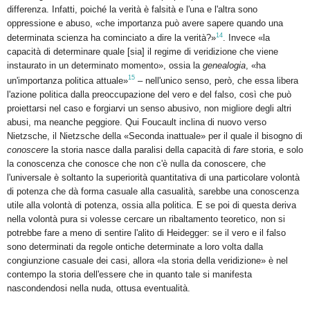
differenza. Infatti, poiché la verità è falsità e l'una e l'altra sono
oppressione e abuso, «che importanza può avere sapere quando una
14
determinata scienza ha cominciato a dire la verità?»
. Invece «la
capacità di determinare quale [sia] il regime di veridizione che viene
instaurato in un determinato momento», ossia la
genealogia
, «ha
15
un'importanza politica attuale»
– nell'unico senso, però, che essa libera
l'azione politica dalla preoccupazione del vero e del falso, così che può
proiettarsi nel caso e forgiarvi un senso abusivo, non migliore degli altri
abusi, ma neanche peggiore. Qui Foucault inclina di nuovo verso
Nietzsche, il Nietzsche della «Seconda inattuale» per il quale il bisogno di
conoscere
la storia nasce dalla paralisi della capacità di
fare
storia, e solo
la conoscenza che conosce che non c'è nulla da conoscere, che
l'universale è soltanto la superiorità quantitativa di una particolare volontà
di potenza che dà forma casuale alla casualità, sarebbe una conoscenza
utile alla volontà di potenza, ossia alla politica. E se poi di questa deriva
nella volontà pura si volesse cercare un ribaltamento teoretico, non si
potrebbe fare a meno di sentire l'alito di Heidegger: se il vero e il falso
sono determinati da regole ontiche determinate a loro volta dalla
congiunzione casuale dei casi, allora «la storia della veridizione» è nel
contempo la storia dell'essere che in quanto tale si manifesta
nascondendosi nella nuda, ottusa eventualità.