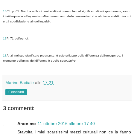
16
Cfr. p. 65. Non ha nulla di contraddittorio neanche nel significato di
«
sii spontaneo
»
; esso
infatti equivale all
'
imperativo:
«
Non tener conto delle convenzioni che abbiamo stabilito tra noi
e dà soddisfazione ai tuoi impulsi
»
.
17
P. 71 dell
'
op. cit.
18
Anzi, nel suo significato pregnante, è
solo
sviluppo della differenza dall
'
omogeneo; il
momento dell
'
unirsi dei differenti è quello
speculativo
.
Marino Badiale
alle
17:21
Condividi
3 commenti:
Anonimo
11 ottobre 2016 alle ore 17:40
Stavolta i miei scarsissimi mezzi culturali non ce la fanno