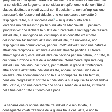
ha sensibilità per la guerra: la considera un epifenomeno del conflitto di
classe, destinato a volatilizzarsi con il socialismo, non un'implicazione
necessaria
dell'essere individuale, che
nel suo stesso concetto
è
6
respingere l'altro, sua soppressione
– su questo punto egli è
lontanissimo dal realismo politico iniziato da Machiavelli. Il pensiero
‘progressivo’ che dichiara la nullità dell'universale a vantaggio dell'essere
individuale, si imprigiona nel contempo in un concetto
edulcorato
dell'individualità: l'individualità non individuale, ma universale, non
respingente ma comunicativa, per cui i
molti individui
sono una naturale
attrazione reciproca e l'umanità è essenzialmente pacifica. Di fronte
all'immagine di questa individualità già pacifica per sua natura, lo Stato, la
cui prima funzione è fare della moltitudine internamente repulsiva degli
individui un individuo, pacificarla, per metterla in grado di fronteggiare
altre società altrettanto individualizzate, appare l'origine unica della
violenza, che scomparirebbe con la sua scomparsa. In altri termini, il
pensiero ‘progressista’ sottrae all'individuo la sua repulsività accollandola
allo Stato e, con una coerenza che sfida il senso della realtà, intravede
nella fine dello Stato il trionfo della pace.
La separazione di origine liberale tra individuo e repulsività, la
conseguente volatilizzazione della guerra tra le casualità, e non la