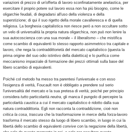
variazioni di prezzo di un'offerta di lavoro sconfinatamente anelastica, per
esercitare il proprio potere sul lavoro essa non ha più bisogno, come le
oligarchie feudali, di degradarsi all'uso della violenza e della
superstizione; di qui il suo rigetto della morale cavalleresca e di quella
religiosa. La borghesia capitalistica non riesce però a non occultare sotto
un velo di universalità la propria natura oligarchica, non può non lenire la
sua autocoscienza con una sua morale – il
liberalismo
– che mistifica
come scambio di equivalenti lo stesso rapporto asimmetrico tra capitale e
lavoro, che nega la contraddittorietà del mercato capitalistico (questa la
prima origine del suo odio istintivo della dialettica) e lo purifica come
meccanismo imparziale di formazione dei prezzi ottimali sulla base del
libero scambio di equivalenti.
Poiché col metodo ha messo tra parentesi l'universale e con esso
l'esigenza di verità, Foucault non è obbligato a prendere sul serio
l'universalità del mercato e la sua pretesa di verità; poiché per principio
considera
tutto
particolarità
neutra
, gli manca il pungolo di percepire la
particolarità
caustica
a cui il mercato capitalistico è ridotto dalla sua
natura contraddittoria. Egli non racconta la contraddizione, cioè non
critica la cosa
,
trascura
che la trasformazione in merce della forza-lavoro
trasforma il mercato stesso da luogo di libero scambio, in luogo in cui la
libertà dello scambio di equivalenti
convive
con la negazione della libertà,