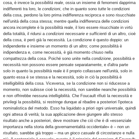
cosa, è invece la
possibilità reale
, ossia un insieme di fenomeni dapprima
indifferenti tra loro, le
condizioni
, che in quanto sono
tutte
le condizioni
della cosa, perdono la loro prima indifferenza reciproca e sono risucchiate
nell'unità della cosa stessa; mentre quella indifferenza delle condizioni
ancora incomplete è la possibilità reale, il loro essere risucchiate in virtù
della totalità, il ridursi a
condizioni necessarie e sufficienti
di un altro, cioè
della cosa, è però già la necessità. La condizione è questo doppio: un
indipendente e insieme un momento di un altro; come possibilità è
indipendenza e, come necessità, è già momento chiuso nella
compattezza della cosa. Poiché sono unite nella
condizione
, possibilità e
necessità non possono essere pensate separatamente, e d'altra parte
solo in quanto la possibilità reale è il proprio collassare nell'unità, solo in
quanto essa è se stessa e la necessità, solo in ciò la possibilità è
intelligibilità della cosa. Viceversa, se la condizione non si riducesse a
momento, non subisse cioè la necessità, non sarebbe neanche possibilità
e non offrirebbe nessuna intelligibilità. Che Foucault rifiuti la necessità e
privilegi la possibilità, si restringe dunque al ribadire a posteriori l'ipoteca
nominalistica del metodo. Esso ha liquidato a priori ogni universale, quindi
ogni attesa di verità; la sua applicazione deve giungere allo stesso
risultato anche a posteriori, deve mostrare che ciò che è di «essenziale
importanza nella storia della governamentalità occidentale» è – non un
risultato
, sarebbe già troppo – ma un
gioco casuale
di circostanze e nulla