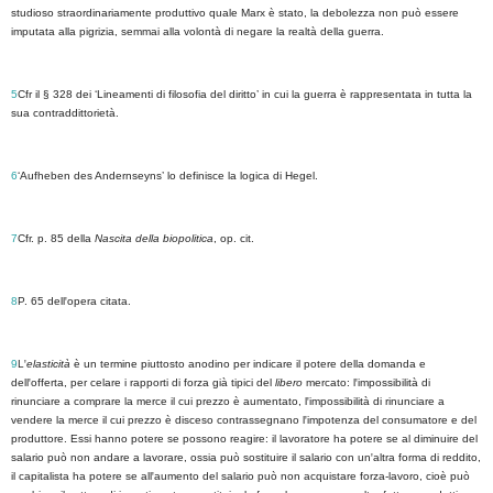
studioso straordinariamente produttivo quale Marx è stato, la debolezza non può essere
imputata alla pigrizia, semmai alla volontà di negare la realtà della guerra.
5
Cfr il § 328 dei ‘Lineamenti di filosofia del diritto’ in cui la guerra è rappresentata in tutta la
sua contraddittorietà.
6
‘Aufheben des Andernseyns’ lo definisce la logica di Hegel.
7
Cfr. p. 85 della
Nascita della biopolitica
, op. cit.
8
P. 65 dell
'
opera citata.
9
L
'
elasticità
è un termine piuttosto anodino per indicare il potere della domanda e
dell
'
offerta, per celare i rapporti di forza già tipici del
libero
mercato: l
'
impossibilità di
rinunciare a comprare la merce il cui prezzo è aumentato, l
'
impossibilità di rinunciare a
vendere la merce il cui prezzo è disceso contrassegnano l
'
impotenza del consumatore e del
produttore. Essi hanno potere se possono reagire: il lavoratore ha potere se al diminuire del
salario può non andare a lavorare, ossia può sostituire il salario con un
'
altra forma di reddito,
il capitalista ha potere se all
'
aumento del salario può non acquistare forza-lavoro, cioè può