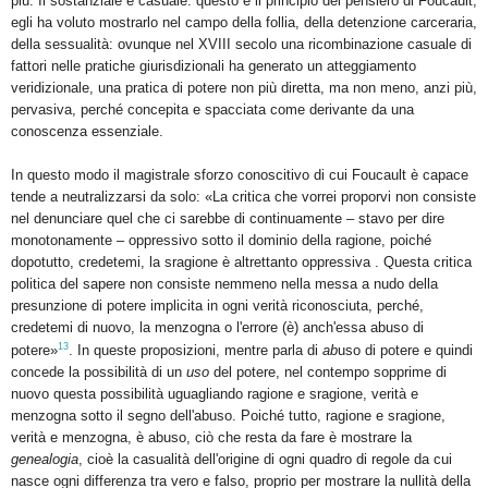
più. Il sostanziale è casuale: questo è il principio del pensiero di Foucault;
egli ha voluto mostrarlo nel campo della follia, della detenzione carceraria,
della sessualità: ovunque nel XVIII secolo una ricombinazione casuale di
fattori nelle pratiche giurisdizionali ha generato un atteggiamento
veridizionale, una pratica di potere non più diretta, ma non meno, anzi più,
pervasiva, perché concepita e spacciata come derivante da una
conoscenza essenziale.
In questo modo il magistrale sforzo conoscitivo di cui Foucault è capace
tende a neutralizzarsi da solo: «La critica che vorrei proporvi non consiste
nel denunciare quel che ci sarebbe di continuamente – stavo per dire
monotonamente – oppressivo sotto il dominio della ragione, poiché
dopotutto, credetemi, la sragione è altrettanto oppressiva . Questa critica
politica del sapere non consiste nemmeno nella messa a nudo della
presunzione di potere implicita in ogni verità riconosciuta, perché,
credetemi di nuovo, la menzogna o l'errore (è) anch'essa abuso di
13
potere»
. In queste proposizioni, mentre parla di
ab
uso di potere e quindi
concede la possibilità di un
uso
del potere, nel contempo sopprime di
nuovo questa possibilità uguagliando ragione e sragione, verità e
menzogna sotto il segno dell'abuso. Poiché tutto, ragione e sragione,
verità e menzogna, è abuso, ciò che resta da fare è mostrare la
genealogia
, cioè la casualità dell'origine di ogni quadro di regole da cui
nasce ogni differenza tra vero e falso, proprio per mostrare la nullità della