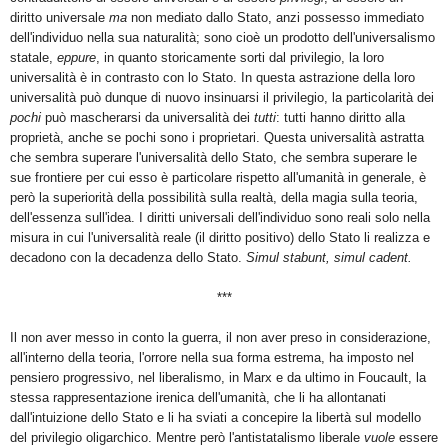
diritto universale
ma
non mediato dallo Stato, anzi possesso immediato
dell'individuo nella sua naturalità; sono cioè un prodotto dell'universalismo
statale,
eppure
, in quanto storicamente sorti dal privilegio, la loro
universalità è in contrasto con lo Stato. In questa astrazione della loro
universalità può dunque di nuovo insinuarsi il privilegio, la particolarità dei
pochi
può mascherarsi da universalità dei
tutti
: tutti hanno diritto alla
proprietà, anche se pochi sono i proprietari. Questa universalità astratta
che sembra superare l'universalità dello Stato, che sembra superare le
sue frontiere per cui esso è particolare rispetto all'umanità in generale, è
però la superiorità della possibilità sulla realtà, della magia sulla teoria,
dell'essenza sull'idea. I diritti universali dell'individuo sono reali solo nella
misura in cui l'universalità reale (il diritto positivo) dello Stato li realizza e
decadono con la decadenza dello Stato.
Simul stabunt, simul cadent.
***
Il non aver messo in conto la guerra, il non aver preso in considerazione,
all'interno della teoria, l'orrore nella sua forma estrema, ha imposto nel
pensiero progressivo, nel liberalismo, in Marx e da ultimo in Foucault, la
stessa rappresentazione irenica dell'umanità, che li ha allontanati
dall'intuizione dello Stato e li ha sviati a concepire la libertà sul modello
del privilegio oligarchico. Mentre però l'antistatalismo liberale
vuole
essere