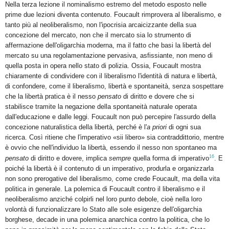
Nella terza lezione il nominalismo estremo del metodo esposto nelle
prime due lezioni diventa contenuto. Foucault rimprovera al liberalismo, e
tanto più al neoliberalismo, non l'ipocrisia arcaicizzante della sua
concezione del mercato, non che il mercato sia lo strumento di
affermazione dell'oligarchia moderna, ma il fatto che basi la libertà del
mercato su una regolamentazione pervasiva, asfissiante, non meno di
quella posta in opera nello stato di polizia. Ossia, Foucault mostra
chiaramente di condividere con il liberalismo l'identità di natura e libertà,
di confondere, come il liberalismo, libertà e spontaneità, senza sospettare
che la libertà pratica è il nesso
pensato
di diritto e dovere che si
stabilisce tramite la negazione della spontaneità naturale operata
dall'educazione e dalle leggi. Foucault non può percepire l'assurdo della
concezione naturalistica della libertà, perché è l'
a priori
di ogni sua
ricerca. Così ritiene che l'imperativo «sii libero» sia contraddittorio, mentre
è ovvio che nell'individuo la libertà, essendo il nesso non spontaneo ma
16
pensato
di diritto e dovere, implica
sempre
quella forma di imperativo
. E
poiché la libertà è il contenuto di un imperativo, produrla e organizzarla
non sono prerogative del liberalismo, come crede Foucault, ma della vita
politica in generale. La polemica di Foucault contro il liberalismo e il
neoliberalismo anziché colpirli nel loro punto debole, cioè nella loro
volontà di funzionalizzare lo Stato alle sole esigenze dell'oligarchia
borghese, decade in una polemica anarchica contro la politica, che lo