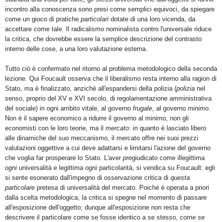
incontro alla conoscenza sono presi come semplici equivoci, da spiegare
come un gioco di pratiche
particolari
dotate di una loro vicenda, da
accettare come tale. Il radicalismo nominalista contro l'universale riduce
la critica, che dovrebbe essere la semplice descrizione del contrasto
interno delle cose, a una loro valutazione esterna.
Tutto ciò è confermato nel ritorno al problema metodologico della seconda
lezione. Qui Foucault osserva che il liberalismo resta interno alla ragion di
Stato, ma è finalizzato, anziché all'espandersi della polizia (
polizia
nel
senso, proprio del XV e XVI secolo, di regolamentazione amministrativa
del sociale) in ogni ambito vitale, al governo
frugale
, al governo
minimo
.
Non è il sapere economico a ridurre il governo al minimo, non gli
economisti con le loro teorie, ma il
mercato
: in quanto è lasciato libero
alle dinamiche del suo meccanismo, il mercato offre nei suoi prezzi
valutazioni oggettive a cui deve adattarsi e limitarsi l'azione del governo
che voglia far prosperare lo Stato. L'aver
pre
giudicato come illegittima
ogni
universalità e legittima
ogni
particolarità, si vendica su Foucault: egli
si sente esonerato dall'impegno di osservazione critica di
questa
particolare
pretesa di universalità del mercato. Poiché è operata a priori
dalla scelta metodologica, la critica si spegne nel momento di passare
all'esposizione dell'oggetto; dunque all'esposizione non resta che
descrivere il particolare come se fosse identico a se stesso,
come se