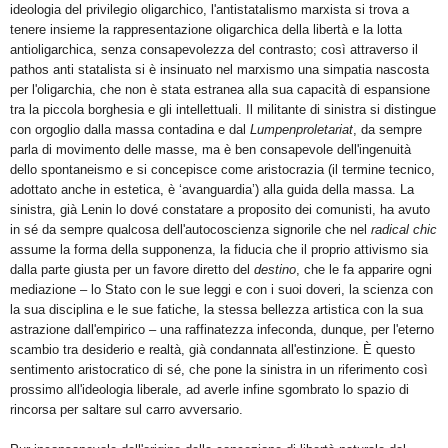
ideologia del privilegio oligarchico, l'antistatalismo marxista si trova a
tenere insieme la rappresentazione oligarchica della libertà e la lotta
antioligarchica, senza consapevolezza del contrasto; così attraverso il
pathos anti statalista si è insinuato nel marxismo una simpatia nascosta
per l'oligarchia, che non è stata estranea alla sua capacità di espansione
tra la piccola borghesia e gli intellettuali. Il militante di sinistra si distingue
con orgoglio dalla massa contadina e dal
Lumpenproletariat
, da sempre
parla di movimento delle masse, ma è ben consapevole dell'ingenuità
dello spontaneismo e si concepisce come aristocrazia (il termine tecnico,
adottato anche in estetica, è ‘avanguardia’) alla guida della massa. La
sinistra, già Lenin lo dové constatare a proposito dei comunisti, ha avuto
in sé da sempre qualcosa dell'autocoscienza signorile che nel
radical chic
assume la forma della supponenza, la fiducia che il proprio attivismo sia
dalla parte giusta per un favore diretto del
destino
, che le fa apparire ogni
mediazione – lo Stato con le sue leggi e con i suoi doveri, la scienza con
la sua disciplina e le sue fatiche, la stessa bellezza artistica con la sua
astrazione dall'empirico – una raffinatezza infeconda, dunque, per l'eterno
scambio tra desiderio e realtà, già condannata all'estinzione. È questo
sentimento aristocratico di sé, che pone la sinistra in un riferimento così
prossimo all'ideologia liberale, ad averle infine sgombrato lo spazio di
rincorsa per saltare sul carro avversario.