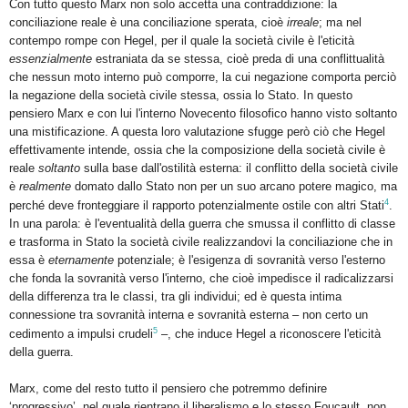
Con tutto questo Marx non solo accetta una contraddizione: la
conciliazione reale è una conciliazione sperata, cioè
irreale
; ma nel
contempo rompe con Hegel, per il quale la società civile è l'eticità
essenzialmente
estraniata da se stessa, cioè preda di una conflittualità
che nessun moto interno può comporre, la cui negazione comporta perciò
la negazione della società civile stessa, ossia lo Stato. In questo
pensiero Marx e con lui l'interno Novecento filosofico hanno visto soltanto
una mistificazione. A questa loro valutazione sfugge però ciò che Hegel
effettivamente intende, ossia che la composizione della società civile è
reale
soltanto
sulla base dall'ostilità esterna: il conflitto della società civile
è
realmente
domato dallo Stato non per un suo arcano potere magico, ma
4
perché deve fronteggiare il rapporto potenzialmente ostile con altri Stati
.
In una parola: è l'eventualità della guerra che smussa il conflitto di classe
e trasforma in Stato la società civile realizzandovi la conciliazione che in
essa è
eternamente
potenziale; è l'esigenza di sovranità verso l'esterno
che fonda la sovranità verso l'interno, che cioè impedisce il radicalizzarsi
della differenza tra le classi, tra gli individui; ed è questa intima
connessione tra sovranità interna e sovranità esterna – non certo un
5
cedimento a impulsi crudeli
–, che induce Hegel a riconoscere l'eticità
della guerra.
Marx, come del resto tutto il pensiero che potremmo definire
‘progressivo’, nel quale rientrano il liberalismo e lo stesso Foucault, non