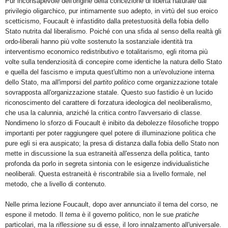
Pur inconsapevole dell'origine della concezione di libertà naturale dal
privilegio oligarchico, pur intimamente suo adepto, in virtù del suo eroico
scetticismo, Foucault è infastidito dalla pretestuosità della fobia dello
Stato nutrita dal liberalismo. Poiché con una sfida al senso della realtà gli
ordo-liberali hanno più volte sostenuto la sostanziale identità tra
interventismo economico redistributivo e totalitarismo, egli ritorna più
volte sulla tendenziosità di concepire come identiche la natura dello Stato
e quella del fascismo e imputa quest'ultimo non a un'evoluzione interna
dello Stato, ma all'imporsi del
partito politico
come organizzazione totale
sovrapposta all'organizzazione statale. Questo suo fastidio è un lucido
riconoscimento del carattere di forzatura ideologica del neoliberalismo,
che usa la calunnia, anziché la critica contro l'avversario di classe.
Nondimeno lo sforzo di Foucault è inibito da debolezze filosofiche troppo
importanti per poter raggiungere quel potere di illuminazione politica che
pure egli si era auspicato; la presa di distanza dalla fobia dello Stato non
mette in discussione la sua estraneità all'essenza della politica, tanto
profonda da porlo in segreta sintonia con le esigenze individualistiche
neoliberali. Questa estraneità è riscontrabile sia a livello formale, nel
metodo, che a livello di contenuto.
Nelle prima lezione Foucault, dopo aver annunciato il tema del corso, ne
espone il metodo. Il
tema
è il governo politico, non le sue
pratiche
particolari, ma la
riflessione
su di esse, il loro innalzamento all'universale.