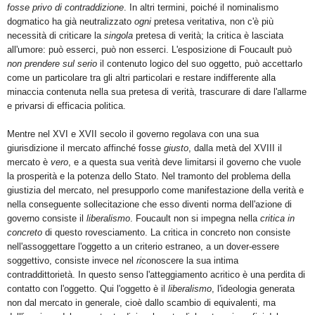
fosse privo di contraddizione
. In altri termini, poiché il nominalismo
dogmatico ha già neutralizzato
ogni
pretesa veritativa, non c'è più
necessità di criticare la
singola
pretesa di verità; la critica è lasciata
all'umore: può esserci, può non esserci. L'esposizione di Foucault può
non prendere sul serio
il contenuto logico del suo oggetto, può accettarlo
come un particolare tra gli altri particolari e restare indifferente alla
minaccia contenuta nella sua pretesa di verità, trascurare di dare l'allarme
e privarsi di efficacia politica.
Mentre nel XVI e XVII secolo il governo regolava con una sua
giurisdizione il mercato affinché fosse
giusto
, dalla metà del XVIII il
mercato è
vero
, e a questa sua verità deve limitarsi il governo che vuole
la prosperità e la potenza dello Stato. Nel tramonto del problema della
giustizia del mercato, nel presupporlo come manifestazione della verità e
nella conseguente sollecitazione che esso diventi norma dell'azione di
governo consiste il
liberalismo
. Foucault non si impegna nella
critica
in
concreto
di questo rovesciamento. La critica in concreto non consiste
nell'assoggettare l'oggetto a un criterio estraneo, a un dover-essere
soggettivo, consiste invece nel
ri
conoscere la sua intima
contraddittorietà. In questo senso l'atteggiamento acritico è una perdita di
contatto con l'oggetto. Qui l'oggetto è il
liberalismo
, l'ideologia generata
non dal mercato in generale, cioè dallo scambio di equivalenti, ma