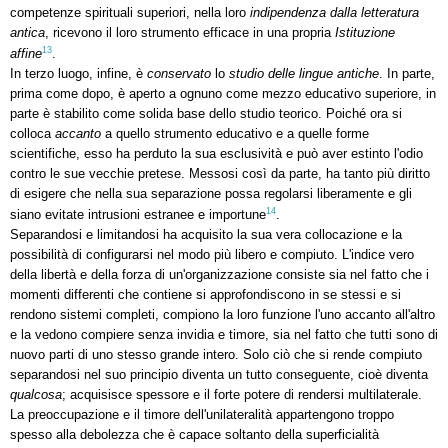
competenze spirituali superiori, nella loro
indipendenza dalla letteratura
antica
, ricevono il loro strumento efficace in una propria
Istituzione
13
affine
.
In terzo luogo, infine, è
conservato
lo
studio delle lingue antiche
. In parte,
prima come dopo, è aperto a ognuno come mezzo educativo superiore, in
parte è stabilito come solida base dello studio teorico. Poiché ora si
colloca
accanto
a quello strumento educativo e a quelle forme
scientifiche, esso ha perduto la sua esclusività e può aver estinto l'odio
contro le sue vecchie pretese. Messosi così da parte, ha tanto più diritto
di esigere che nella sua separazione possa regolarsi liberamente e gli
14
siano evitate intrusioni estranee e importune
.
Separandosi e limitandosi ha acquisito la sua vera collocazione e la
possibilità di configurarsi nel modo più libero e compiuto. L'indice vero
della libertà e della forza di un'organizzazione consiste sia nel fatto che i
momenti differenti che contiene si approfondiscono in se stessi e si
rendono sistemi completi, compiono la loro funzione l'uno accanto all'altro
e la vedono compiere senza invidia e timore, sia nel fatto che tutti sono di
nuovo parti di uno stesso grande intero. Solo ciò che si rende compiuto
separandosi nel suo principio diventa un tutto conseguente, cioè diventa
qualcosa
; acquisisce spessore e il forte potere di rendersi multilaterale.
La preoccupazione e il timore dell'unilateralità appartengono troppo
spesso alla debolezza che è capace soltanto della superficialità