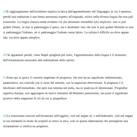
19
Il raggiungimento dell'eccellente implica la fatica dell'apprendimento del linguaggio in cui è espresso,
perché una traduzione è una forma autonoma rispetto all'originale, un'eco nella diversa lingua che non può
sostituirlo. La lingua classica rende evidente ciò che altrimenti resterebbe solo implicito: non si può
godere Omero, se non si padroneggia il greco; ma è altrettanto vero che non si può godere Montale se non
si padroneggia l'italiano, né si padroneggia l'italiano senza latino. La cultura è difficile sia dove appare
tale, sia dove appare semplice.
20
‘In apparenza’ perché, come Hegel spiegherà più sotto, l'apprendimento della lingua è il momento
dell'estraniazione necessario alla realizzazione dello spirito.
21
Entra qui in gioco il concetto hegeliano di progresso, che non ha un significato indeterminato,
quantitativo, ma coincide con il cuore del metodo, con la
negazione determinata
. Il progresso è il
falsificarsi dell'immediato, che però non termina nel nulla, ma in qualcosa di determinato. Progredire
significa dunque, non aggiungere un nuovo elemento all'elemento preesistente, ma porre il significato
positivo della negazione di ciò da cui si progredisce.
22
La conoscenza consiste nell'estraniarsi nell'oggetto, cioè nel negare sé, e nell'elaborarlo, cioè nel negare
la sua estraneità in modo da scoprire se stessi in esso; solo in questa elaborazione che presuppone una
estraniazione si verifica un progresso.