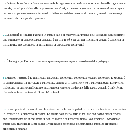
ma le formula nel loro isolamento, e tuttavia le rappresenta in modo meno astratto che nelle logica vera e
propria, quindi più vicino alla rappresentazione. Così, attraverso la grammatica, la mente diventa capace
non solo di pensare logicamente, ma di riflettere sulle determinazioni di pensiero, cioè di focalizzare gli
universali da cui dipende il pensiero.
29
La capacità di cogliere l'astratto in quanto tale e di muoversi all'interno delle astrazioni non è soltanto
uno strumento di conoscenza del concreto, è un fine in sé e per sé. Nei riferimenti astratti è contenuta la
trama logica che costituisce la prima forma di esposizione della verità.
30
È l'allergia per l'astratto di cui è sempre stata preda una parte consistente della pedagogia.
31
Mentre l'
intelletto
è la trama degli universali, delle leggi, delle regole costanti delle cose, la
ragione
è
la corrispondenza tra universale e particolare, dunque a) il sussumere e b) il particolarizzare. L'attività di
traduzione, in quanto applicazione intelligente al contesto particolare delle regole generali è tra le forme
più pedagogicamente feconde di attività razionale.
32
La complicità del sindacato con la distruzione della scuola pubblica italiana si è tradita nel suo limitare
le lamentele alla mancanza di risorse. La scuola ha bisogno delle Muse, che non hanno grandi bisogni;
anzi l'abbondanza dei mezzi evoca il nemico mortale dell'apprendimento: la distrazione. Ovviamente,
questo non giustifica in alcun modo il vergognoso abbandono del patrimonio pubblico all'incuria e
all'elemento naturale.