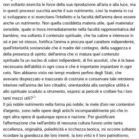
non soltanto esercita le forze della sua riproduzione all'aria e alla luce, ma
in questi processi succhia anche il suo nutrimento, così la materia in cui
si sviluppano e si esercitano l'intelletto e la facoltà dell'anima deve essere
anche un nutrimento. Non quella cosiddetta materia utile, quel
materiatur
sensibile, quale si trova immediatamente nella facoltà rappresentativa del
bambino, ma soltanto il contenuto spirituale, che ha valore e interesse in
sé e per sé stesso, fortifica l'anima e procura quel carattere indipendente,
quell'interiorità sostanziale che è madre del contegno, della saggezza e
della presenza di spirito; dell'anima che vi matura quel contenuto
spirituale fa un nucleo di valori indipendenti, di fini assoluti, che è la base
necessaria dell'abilità in ogni cosa e che è importante impiantare in ogni
ceto. Non abbiamo visto nei tempi moderni perfino degli Stati, che
avevano disprezzato e trascurato di costruire e conservare tale retroterra
interiore nell'anima dei loro cittadini, orientandola alla semplice utilità e
allo spirituale scaduto a strumento, esporsi ai pericoli e crollare fra i loro
18
tanti mezzi utili?
Il più nobile nutrimento nella forma più nobile, le mele d'oro nei contenitori
d'argento, sono nelle opere degli antichi incomparabilmente più che in
ogni altra opera di qualunque epoca e nazione. Per giustificare
l'affermazione che nell'ambito di nessuna cultura furono unite tanta
eccellenza, originalità, poliedricità e ricchezza teorica, mi occorre soltanto
ricordare la grandezza dei loro intenti, la loro virtù e il loro patriottismo,