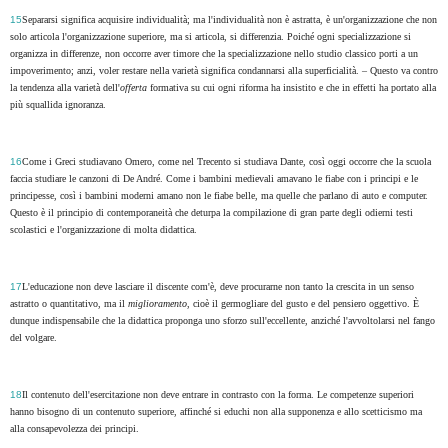
15
Separarsi significa acquisire individualità; ma l'individualità non è astratta, è un'organizzazione che non
solo articola l'organizzazione superiore, ma si articola, si differenzia. Poiché ogni specializzazione si
organizza in differenze, non occorre aver timore che la specializzazione nello studio classico porti a un
impoverimento; anzi, voler restare nella varietà significa condannarsi alla superficialità. – Questo va contro
la tendenza alla varietà dell'
offerta
formativa su cui ogni riforma ha insistito e che in effetti ha portato alla
più squallida ignoranza.
16
Come i Greci studiavano Omero, come nel Trecento si studiava Dante, così oggi occorre che la scuola
faccia studiare le canzoni di De André. Come i bambini medievali amavano le fiabe con i principi e le
principesse, così i bambini moderni amano non le fiabe belle, ma quelle che parlano di auto e computer.
Questo è il principio di contemporaneità che deturpa la compilazione di gran parte degli odierni testi
scolastici e l'organizzazione di molta didattica.
17
L'educazione non deve lasciare il discente com'è, deve procurarne non tanto la crescita in un senso
astratto o quantitativo, ma il
miglioramento
, cioè il germogliare del gusto e del pensiero oggettivo. È
dunque indispensabile che la didattica proponga uno sforzo sull'eccellente, anziché l'avvoltolarsi nel fango
del volgare.
18
Il contenuto dell'esercitazione non deve entrare in contrasto con la forma. Le competenze superiori
hanno bisogno di un contenuto superiore, affinché si educhi non alla supponenza e allo scetticismo ma
alla consapevolezza dei principi.