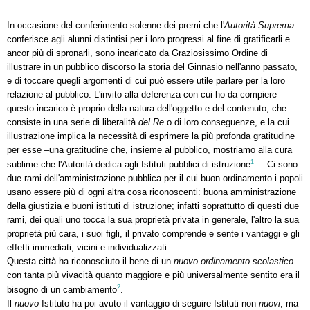
In occasione del conferimento solenne dei premi che l'
Autorità Suprema
conferisce agli alunni distintisi per i loro progressi al fine di gratificarli e
ancor più di spronarli, sono incaricato da Graziosissimo Ordine di
illustrare in un pubblico discorso la storia del Ginnasio nell'anno passato,
e di toccare quegli argomenti di cui può essere utile parlare per la loro
relazione al pubblico. L'invito alla deferenza con cui ho da compiere
questo incarico è proprio della natura dell'oggetto e del contenuto, che
consiste in una serie di liberalità
del Re
o di loro conseguenze, e la cui
illustrazione implica la necessità di esprimere la più profonda gratitudine
per esse –una gratitudine che, insieme al pubblico, mostriamo alla cura
1
sublime che l'Autorità dedica agli Istituti pubblici di istruzione
. – Ci sono
due rami dell'amministrazione pubblica per il cui buon ordinamento i popoli
usano essere più di ogni altra cosa riconoscenti: buona amministrazione
della giustizia e buoni istituti di istruzione; infatti soprattutto di questi due
rami, dei quali uno tocca la sua proprietà privata in generale, l'altro la sua
proprietà più cara, i suoi figli, il privato comprende e sente i vantaggi e gli
effetti immediati, vicini e individualizzati.
Questa città ha riconosciuto il bene di un
nuovo ordinamento scolastico
con tanta più vivacità quanto maggiore e più universalmente sentito era il
2
bisogno di un cambiamento
.
Il
nuovo
Istituto ha poi avuto il vantaggio di seguire Istituti non
nuovi
, ma