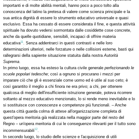
importanti e di molte abilità mentali, hanno poco a poco tolto alla
conoscenza del latino la pretesa di valere come scienza principale e la
sua antica dignità di essere lo strumento educativo universale e quasi
esclusivo. Essa ha cessato di essere considerata il fine, e questa attività
spirituale ha dovuto vedersi sormontata dalle cosiddette cose concrete,
anche da quelle quotidiane, sensibili, incapaci di offrire materia
11
educativa
. Senza addentrarci in questi contrasti e nelle loro
determinazioni ulteriori, nelle forzature o nelle collisioni esterne, basti qui
rallegrarsi della sapiente situazione statuita dalla nostra
Autorità
Suprema
.
In primo luogo, essa ha esteso la cultura civile generale
perfezionando le
scuole popolari tedesche
; così a ognuno si procurano i mezzi per
imparare ciò che gli è essenziale come uomo ed è utile al suo ceto; è
così garantito il meglio a chi finora ne era privo; a chi, per ottenere
qualcosa di meglio dell'insufficiente istruzione generale, poteva ricorrere
soltanto al mezzo educativo menzionato, lo si rende meno inevitabile e lo
si sostituisce con conoscenze e competenze più funzionali. – Anche
questa città guarda colma di attese all'organizzazione completa di
quest'opera meritoria già realizzata nella maggior parte del resto del
Regno – un'opera meritoria di cui le conseguenze rilevanti per il tutto sono
12
incommensurabili
.
In secondo luogo, lo studio delle scienze e l'acquisizione di utili