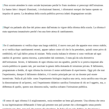
1
Non occorre attendere lo stato sociale keynesiano perché lo Stato moderno si preoccupi dell'istruzione.
Lo hanno fatto i despoti illuminati, i rivoluzionari francesi, i riformatori europei che hanno operato su
impulso di questa. La decadenza della scuola pubblica provoca infatti disgregazione sociale.
2
Hegel sta parlando alla fine del primo anno dall'entrata in vigore della riforma della scuola. La riforma è
stata opportuna innanzitutto perché c'era una forte attesa di cambiamento.
3
Se il cambiamento si verifica dopo una lunga stabilità, il nuovo non può che apparire esso stesso stabile;
se si verifica dopo cambiamenti recenti, appare caduco come ciò che lo ha preceduto, quindi come privo di
credibilità; ed è già fallito prima di iniziare. Nella scuola italiana le riforme si sono verificate ad ogni
cambio di governo: questa rincorsa, a prescindere dal contenuto, è stata già da sola distruttiva
dell'istituzione. Invero, il fallimento di ogni riforma
non
era sgradito, perché lo si poteva imputare alla
scuola pubblica in quanto tale, per suscitare la genesi della domanda di istruzione privata. Il fallimento,
programmato a freddo, di ogni riforma ha ricevuto il nome nobilitante di
esperimento.
Oggi più che mai
l'esperimento, dunque il fallimento didattico, è il merito principale per cui un docente può essere
incentivato. Nulla di più folle: come l'esperimento biologico implica una cavia, ossia sacrifica una vita per
la dimostrazione di un'ipotesi, così l'esperimento didattico sacrifica l'istruzione di chi ne è oggetto, ma, a
differenza di quello, questo non dimostra nulla, vanifica soltanto l'istituzione pubblica.
4
Il senso di ogni riforma è il miglioramento, ossia estendere un bene già presente. Una riforma che cerca
la sua legittimazione diffamando il bene già presente non può portare che a distruggerlo senza poterlo
sostituire con altro, non può che portare alla decadenza. In Italia c'è un solo dubbio: in che misura i