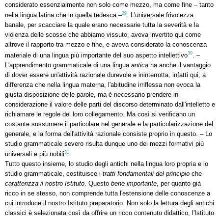
considerato essenzialmente non solo come mezzo, ma come fine – tanto
29
nella lingua latina che in quella tedesca –
. L'universale frivolezza
banale, per scacciare la quale erano necessarie tutta la severità e la
violenza delle scosse che abbiamo vissuto, aveva invertito qui come
altrove il rapporto tra mezzo e fine, e aveva considerato la conoscenza
30
materiale di una lingua più importante del suo aspetto intellettivo
. –
L'apprendimento grammaticale di una lingua
antica
ha anche il vantaggio
di dover essere un'attività razionale durevole e ininterrotta; infatti qui, a
differenza che nella lingua materna, l'abitudine irriflessa non evoca la
giusta disposizione delle parole, ma è necessario prendere in
considerazione il valore delle parti del discorso determinato dall'intelletto e
richiamare le regole del loro collegamento. Ma così si verificano un
costante sussumere il particolare nel generale e la particolarizzazione del
generale, e la forma dell'attività razionale consiste proprio in questo. – Lo
studio grammaticale severo risulta dunque uno dei mezzi formativi più
31
universali e più nobili
.
Tutto questo insieme, lo studio degli antichi nella lingua loro propria e lo
studio grammaticale, costituisce i
tratti fondamentali del principio
che
caratterizza il nostro Istituto
. Questo
bene importante
, per quanto già
ricco in se stesso, non comprende tutta l'estensione delle conoscenze a
cui introduce il nostro Istituto preparatorio. Non solo la lettura degli antichi
classici è selezionata così da offrire un ricco contenuto didattico, l'Istituto