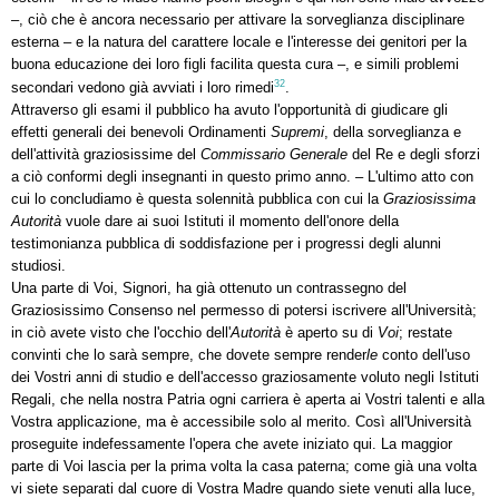
–, ciò che è ancora necessario per attivare la sorveglianza disciplinare
esterna – e la natura del carattere locale e l'interesse dei genitori per la
buona educazione dei loro figli facilita questa cura –, e simili problemi
32
secondari vedono già avviati i loro rimedi
.
Attraverso gli esami il pubblico ha avuto l'opportunità di giudicare gli
effetti generali dei benevoli Ordinamenti
Supremi
, della sorveglianza e
dell'attività graziosissime del
Commissario Generale
del Re e degli sforzi
a ciò conformi degli insegnanti in questo primo anno. – L'ultimo atto con
cui lo concludiamo è questa solennità pubblica con cui la
Graziosissima
Autorità
vuole dare ai suoi Istituti il momento dell'onore della
testimonianza pubblica di soddisfazione per i progressi degli alunni
studiosi.
Una parte di Voi, Signori, ha già ottenuto un contrassegno del
Graziosissimo Consenso nel permesso di potersi iscrivere all'Università;
in ciò avete visto che l'occhio dell'
Autorità
è aperto su di
Voi
; restate
convinti che lo sarà sempre, che dovete sempre render
le
conto dell'uso
dei Vostri anni di studio e dell'accesso graziosamente voluto negli Istituti
Regali, che nella nostra Patria ogni carriera è aperta ai Vostri talenti e alla
Vostra applicazione, ma è accessibile solo al merito. Così all'Università
proseguite indefessamente l'opera che avete iniziato qui. La maggior
parte di Voi lascia per la prima volta la casa paterna; come già una volta
vi siete separati dal cuore di Vostra Madre quando siete venuti alla luce,