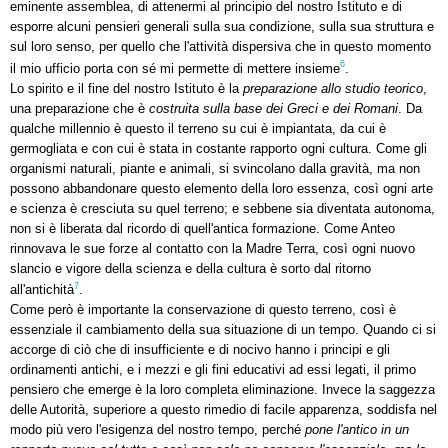
eminente assemblea, di attenermi al principio del nostro Istituto e di
esporre alcuni pensieri generali sulla sua condizione, sulla sua struttura e
sul loro senso, per quello che l'attività dispersiva che in questo momento
6
il mio ufficio porta con sé mi permette di mettere insieme
.
Lo spirito e il fine del nostro Istituto è la
preparazione allo studio teorico
,
una preparazione che è
costruita sulla base dei Greci e dei Romani
. Da
qualche millennio è questo il terreno su cui è impiantata, da cui è
germogliata e con cui è stata in costante rapporto ogni cultura. Come gli
organismi naturali, piante e animali, si svincolano dalla gravità, ma non
possono abbandonare questo elemento della loro essenza, così ogni arte
e scienza è cresciuta su quel terreno; e sebbene sia diventata autonoma,
non si è liberata dal ricordo di quell'antica formazione. Come Anteo
rinnovava le sue forze al contatto con la Madre Terra, così ogni nuovo
slancio e vigore della scienza e della cultura è sorto dal ritorno
7
all'antichità
.
Come però è importante la conservazione di questo terreno, così è
essenziale il cambiamento della sua situazione di un tempo. Quando ci si
accorge di ciò che di insufficiente e di nocivo hanno i principi e gli
ordinamenti antichi, e i mezzi e gli fini educativi ad essi legati, il primo
pensiero che emerge è la loro completa eliminazione. Invece la saggezza
delle Autorità, superiore a questo rimedio di facile apparenza, soddisfa nel
modo più vero l'esigenza del nostro tempo, perché
pone l'antico in un