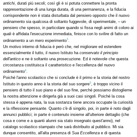
antichi
, durati più secoli; così gli è si potuta connettere la pronta
rappresentazione di una lunga durata, di una permanenza, e la fiducia
corrispondente non è stata disturbata dal pensiero opposto che il nuovo
ordinamento sia qualcosa di soltanto fuggevole, di sperimentale, – un
pensiero che spesso, in particolare quando si fissa negli animi di coloro ai
quali è affidata l'esecuzione immediata, finisce con lo svilire di fatto un
3
ordinamento a un mero esperimento
.
Un motivo interno di fiducia è però che, nel migliorare ed estendere
essenzialmente il tutto, il nuovo Istituto ha
conservato il principio
dell'antico
e ne è soltanto una prosecuzione. Ed è notevole che questa
circostanza costituisca il caratteristico e l'eccellenza del nuovo
4
ordinamento
.
Poiché l'anno scolastico che si conclude è il primo e la storia del nostro
5
Istituto in questo anno è la storia del suo sorgere
, è troppo vicino il
pensiero di tutto il suo piano e del suo fine, perché possiamo distoglierne
la nostra attenzione e dirigerla già a suoi casi singoli. Poiché la cosa
stessa è appena nata, la sua sostanza tiene ancora occupate la curiosità
e la riflessione pensante. Quanto c'è di singolo, poi, in parte è noto dagli
annunci pubblici; in parte è contenuto insieme all'ulteriore dettaglio (che
cosa e come e a quanti alunni sia stato insegnato quest'anno), nel
catalogo scolastico stampato che sarà distribuito al pubblico. Mi sia
dunque consentito, all'alta presenza di
Sua Eccellenza
e di questa