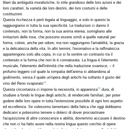
liberi da ambiguità moralistiche, lo stile grandioso delle loro azioni e dei
loro caratteri, la varietà dei loro destini, dei loro costumi e delle
costituzioni.
Questa ricchezza è però legata al
linguaggio
, e solo in questo la
raggiungiamo in tutta la sua specificità. Le traduzioni ci danno il
contenuto, non la forma, non la sua anima eterea; somigliano alle
imitazioni delle rose, che possono essere simili a quelle naturali per
forma, colore, anche per odore; ma non raggiungono l'amabilità, la grazia
e la delicatezza della vita. In altri termini, l'esornativo e la raffinatezza
appartengono solo alla copia, in cui si fa sentire un contrasto tra il
contenuto e la forma che non le è connaturata. La lingua è l'elemento
musicale, l'elemento dell'intimità che nella traduzione svanisce, – il
profumo leggero col quale la simpatia dell'anima si abbandona al
godimento, senza il quale un'opera degli antichi ha soltanto il gusto del
19
vino del Reno svaporato
.
20
Questa circostanza ci impone la necessità, in apparenza
dura, di
studiare a fondo le lingue degli antichi, di rendercele familiari, per poter
godere delle loro opere in tutta l'estensione possibile di ogni loro aspetto
ed eccellenza. Se volessimo lamentarci della fatica che oggi dobbiamo
dedicarvi e potessimo temere o dolerci di dover procrastinare
l'acquisizione di altre conoscenze e abilità, dovremmo accusare il destino
che non ci ha fatto avere nella nostra lingua questo cerchio di opere