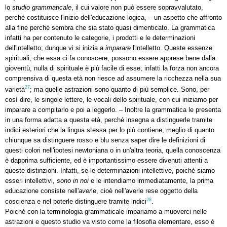
lo
studio grammaticale
, il cui valore non può essere sopravvalutato,
perché costituisce l'inizio dell'educazione logica, – un aspetto che affronto
alla fine perché sembra che sia stato quasi dimenticato. La grammatica
infatti ha per contenuto le categorie, i prodotti e le determinazioni
dell'intelletto; dunque vi si inizia a
imparare
l'intelletto. Queste essenze
spirituali, che essa ci fa conoscere, possono essere apprese bene dalla
gioventù, nulla di spirituale è più facile di esse; infatti la forza non ancora
comprensiva di questa età non riesce ad assumere la ricchezza nella sua
27
varietà
; ma quelle astrazioni sono quanto di più semplice. Sono, per
così dire, le singole lettere, le vocali dello spirituale, con cui iniziamo per
imparare a compitarlo e poi a leggerlo. – Inoltre la grammatica le presenta
in una forma adatta a questa età, perché insegna a distinguerle tramite
indici esteriori che la lingua stessa per lo più contiene; meglio di quanto
chiunque sa distinguere rosso e blu senza saper dire le definizioni di
questi colori nell'ipotesi newtoniana o in un'altra teoria, quella conoscenza
è dapprima sufficiente, ed è importantissimo essere divenuti attenti a
queste distinzioni. Infatti, se le determinazioni intellettive, poiché siamo
esseri intellettivi,
sono in noi
e le intendiamo immediatamente, la prima
educazione consiste nell'
aver
le, cioè nell'averle rese oggetto della
28
coscienza e nel poterle distinguere tramite indici
.
Poiché con la terminologia grammaticale impariamo a muoverci nelle
astrazioni e questo studio va visto come la filosofia elementare, esso è