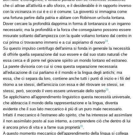
che ci attrae all'attività e allo sforzo, e il desiderabile è in rapporto inverso
con la vicinanza in cui è e ci è comune. La gioventù si immagina come
una fortuna partire dalla patria e abitare con Robinson un'isola lontana.
Dover cercare la profondità dapprima in forma di lontananza è un inganno
necessario; ma la profondità e la forza che conseguiamo possono essere
misurate soltanto dall'ampiezza con la quale voliamo lontano dal centro in
24
cui prima ci trovavamo immersi e a cui aspiriamo di nuovo
.
Su questo impulso centrifugo dell'anima si fonda in generale la necessità
di offrirle quella separazione dal suo essere e dal suo stato naturali che
essa cerca e di porre nel giovane spirito un mondo lontano ed estraneo.
La parete divisoria con cui si crea questa separazione necessaria
all'educazione di cui parliamo è il mondo e la lingua degli antichi; ma
essa, che ci separa da loro, contiene anche tutti i punti di inizio e i fili del
ritorno a se stessi, dell'amicizia con essa e del ritrovare se stessi, se
25
stessi, però, secondo il vero essere universale dello spirito
.
Se applichiamo all'apprendimento linguistico questa necessità universale,
che abbraccia il mondo della rappresentazione e la lingua, diventa
evidente che il suo lato meccanico è più di un puro male necessario.
Infatti il meccanico è l'estraneo allo spirito, che ha interesse ad assimilare
il non assimilato posto al suo interno, a comprendere ciò che dentro di lui
26
è ancora privo di vita e a farne sua proprietà
.
A questo momento meccanico dell'apprendimento della lingua si collega