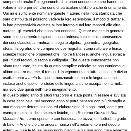
comprende anche l'insegnamento di ulteriori conoscenze che hanno un
valore in sé e per sé, che sono di particolare utilità o anche di ornamento.
Qui mi è sufficiente nominare queste materie; nella nota stampata che
sarà distribuita si possono vedere la loro estensione, il modo di trattarle,
la loro progressività ordinata al loro interno e nei loro rapporti alle altre
materie, gli esercizi che sono loro connessi. Queste materie in generale
sono: insegnamento religioso; lingua tedesca insieme alla conoscenza
dei suoi classici; aritmetica, in seguito algebra; geometria; geografia;
storia; fisiografia, che comprende cosmografia, storia naturale e fisica;
scienze filosofiche propedeutiche; inoltre francese, anche lingua ebraica
per i futuri teologi, disegno e calligrafia. Che queste conoscenze non
siano trascurate, risulta da questo semplice calcolo: se non contiamo le
ultime quattro materie, il tempo di insegnamento in tutte le classi è diviso
esattamente
a metà
tra quelle menzionate prima e le lingue antiche;
incluse anche quelle, lo studio delle lingue antiche occupa non la metà,
ma solo due quinti dell'intero insegnamento.
In questo primo anno di studi trascorso è stata posta in essere e avviata
la cosa principale; nel secondo anno si potrà pensare con più dettaglio a
una maggiore determinazione ed elaborazione di singoli rami, come per
esempio i principi delle scienze fisiche, e la Suprema Grazia di
Sua
Maestà il Re
, come speriamo con fiduciosa certezza, ci metterà in grado
di farlo. – Anche ciò che ancora manca nell'arredamento e nel decoro
esterni – in sé le Muse hanno pochi bisogni e qui non sono male avvezze