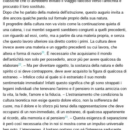
classiche che ci avrebbero evitato il viaggio faticoso verso l'antichità e
procurato il loro sostituto.
Dopo che ho parlato della
materia
dell'istruzione, questo augurio invita a
dire ancora qualche parola sul
formale
proprio della sua natura.
Il progredire della cultura non va visto come la continuazione quieta di
una catena, i cui membri seguenti sarebbero congiunti a quelli precedenti,
con riguardo ad essi, certo, ma a partire da una materia propria, e senza
che questo lavoro ulteriore sia diretto contro i primi. La cultura deve
invece avere una materia e un oggetto precedenti su cui lavora, che
21
altera e forma di nuovo
. È necessario che acquisiamo il mondo
dell'antichità non solo per possederlo, ancor più per avere qualcosa da
22
elaborare
. – Ma per diventare
oggetto
, la sostanza della natura e dello
spirito ci si deve contrapporre, deve aver acquisito la figura di qualcosa di
estraneo. – Infelice colui al quale si è estraniato il suo mondo
sentimentale immediato! Infatti questo significa che gli sono strappati i
legami individuali che tenevano l'animo e il pensiero in santa amicizia con
la vita, la fede, l'amore e la fiducia. – L'estraniamento che condiziona la
cultura teoretica non esige questo dolore etico, non la sofferenza del
cuore, ma il dolore e lo sforzo più tenui della rappresentazione che deve
occuparsi di un non-immediato, di un estraneo, di qualcosa appartenente
23
al ricordo, alla memoria e al pensiero
. – Questa esigenza di separazione
è però così necessaria che in noi si mostra come un impulso universale
ben noto. L'eterogeneo, il lontano portano con sé l'interesse seducente