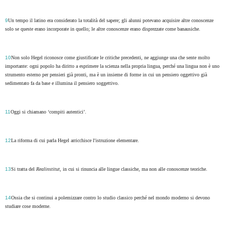
9
Un tempo il latino era considerato la totalità del sapere; gli alunni potevano acquisire altre conoscenze
solo se queste erano incorporate in quello; le altre conoscenze erano disprezzate come banausiche.
10
Non solo Hegel riconosce come giustificate le critiche precedenti, ne aggiunge una che sente molto
importante: ogni popolo ha diritto a esprimere la scienza nella propria lingua, perché una lingua non è uno
strumento esterno per pensieri già pronti, ma è un insieme di forme in cui un pensiero oggettivo già
sedimentato fa da base e illumina il pensiero soggettivo.
11
Oggi si chiamano ‘compiti autentici’.
12
La riforma di cui parla Hegel arricchisce l'istruzione elementare.
13
Si tratta del
Realinstitut
, in cui si rinuncia alle lingue classiche, ma non alle conoscenze teoriche.
14
Ossia che si continui a polemizzare contro lo studio classico perché nel mondo moderno si devono
studiare cose moderne.