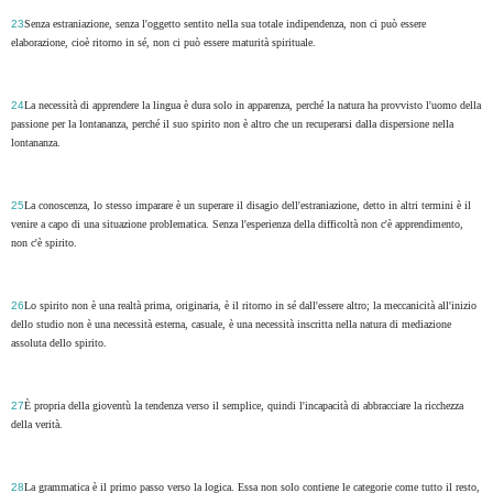
23
Senza estraniazione, senza l'oggetto sentito nella sua totale indipendenza, non ci può essere
elaborazione, cioè ritorno in sé, non ci può essere maturità spirituale.
24
La necessità di apprendere la lingua è dura solo in apparenza, perché la natura ha provvisto l'uomo della
passione per la lontananza, perché il suo spirito non è altro che un recuperarsi dalla dispersione nella
lontananza.
25
La conoscenza, lo stesso imparare è un superare il disagio dell'estraniazione, detto in altri termini è il
venire a capo di una situazione problematica. Senza l'esperienza della difficoltà non c'è apprendimento,
non c'è spirito.
26
Lo spirito non è una realtà prima, originaria, è il ritorno in sé dall'essere altro; la meccanicità all'inizio
dello studio non è una necessità esterna, casuale, è una necessità inscritta nella natura di mediazione
assoluta dello spirito.
27
È propria della gioventù la tendenza verso il semplice, quindi l'incapacità di abbracciare la ricchezza
della verità.
28
La grammatica è il primo passo verso la logica. Essa non solo contiene le categorie come tutto il resto,