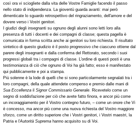
così ora vi sciogliete dalla vita delle Vostre Famiglie facendo il passo
nello stato di indipendenza. La gioventù guarda avanti:
mai
però
dimenticate lo sguardo retrospettivo del ringraziamento, dell'amore e del
dovere verso i Vostri genitori.
I giudizi degli insegnanti su ognuno degli alunni sono letti loro alla
presenza di tutti i docenti e dei compagni di classe; questa pagella è
comunicata in forma scritta anche ai genitori su loro richiesta. Il risultato
sintetico di questo giudizio è il posto progressivo che ciascuno ottiene dal
parere degli insegnanti e dalla conferma del Rettorato, secondo i suoi
progressi globali tra i compagni di classe. L'ordine di questi posti è una
testimonianza di ciò che ognuno di Voi ha già fatto; esso è manifestato
qui pubblicamente e poi a stampa.
Più solenne è la lode di quelli che si sono particolarmente segnalati tra i
loro compagni, della quale attendete compenso e premio dalle mani di
Sua Eccellenza
il
Signor Commissario Generale
. Ricevetelo come un
segno di soddisfazione per ciò che avete fatto finora, e ancor più come
un incoraggiamento per il Vostro contegno futuro, – come un onore che Vi
è concesso, ma ancor più come una nuova richiesta del Vostro maggiore
sforzo, come un diritto superiore che i Vostri genitori, i Vostri maestri, la
Patria e l'
Autorità Suprema
hanno acquisito su di Voi.