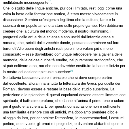
15
multilaterale inconseguente
.
Che lo studio delle lingue antiche, pur così limitato, resti oggi come una
volta la base della formazione teorica, è stato messo vivacemente in
discussione. Sembra un'esigenza legittima che la cultura, l'arte e la
scienza di un popolo arrivino a stare sulle proprie gambe. Non dobbiamo
credere che la cultura del mondo moderno, il nostro illuminismo, i
progressi delle arti e delle scienze siano usciti dall'infanzia greca e
romana, che, sciolti dalle vecchie dande, possano camminare sul loro
terreno? Alle opere degli antichi resti pure il loro valore più o meno
consacrato – esse dovrebbero comunque retrocedere nella galleria delle
memorie, delle oziose curiosità erudite, nel puramente storiografico, che
si può coltivare o no, ma che non dovrebbe costituire la base e l'inizio per
16
la nostra educazione spirituale superiore
.
Se tuttavia facciamo valere il principio che si deve sempre partire
dall'eccellente, allora innanzitutto la letteratura dei Greci, poi quella dei
Romani, devono essere e restare la base dello studio superiore. La
perfezione e lo splendore di questi capolavori devono essere l'immersione
spirituale, il battesimo profano, che danno all'anima il primo tono e colore
per il gusto e la scienza. E per questa consacrazione non è sufficiente
una familiarità esteriore con gli antichi, ma dobbiamo prendere cibo e
alloggio da loro, per assorbirne l'atmosfera, le rappresentazioni, i costumi,
perfino, se si vuole, gli errori e i pregiudizi, e diventare abitanti di questo