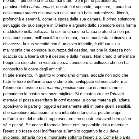
mondo, il più bello che ci sia mai stato. Se il primo paradiso era il
paradiso della
natura umana
, questo è il secondo, superiore, il paradiso
dello
spirito umano
che avanza nella sua più bella naturalezza, libertà,
profondità e serenità, come la sposa dalla sua camera. Il primo splendore
selvaggio del suo sorgere in Oriente è arginato dallo splendore della forma
e addolcito nella bellezza; lo spirito umano ha la sua profondità non più
nella confusione, nell'opacità o nell'enfasi, ma si manifesta in disinvolta
chiarezza; la sua serenità non è un gioco infantile, è diffusa sulla
malinconia che conosce la durezza del destino, ma che la durezza non
scaccia dalla libertà oltre il destino e dalla misura. Non credo di affermare
troppo se dico che ha vissuto senza conoscere la bellezza chi non ha
17
conosciuto le opere degli antichi
.
In tale elemento, in quanto vi prendiamo dimora, accade non solo che
tutte le forze dell'anima siano stimolate, sviluppate ed esercitate, ma
l'elemento stesso è una
materia peculiare
con cui ci arricchiamo e
prepariamo la nostra sostanza migliore. Si è sostenuto che l'
attività
mentale
si possa esercitare in
ogni materia
, e come materia più adatta
apparivano in parte gli oggetti esternamente utili in parte quelli sensibili,
che sarebbero adattissimi all'età infantile o fanciulla, perché propri
dell'ambito e del modo di rappresentare che queste età avrebbero già in
sé e per sé. Se anche il formale fosse così separabile dalla materia e
l'esercizio fosse così indifferente all'ambito oggettivo in cui deve
svolgersi, tuttavia non è importante soltanto l'esercizio. Come la pianta