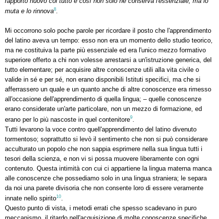
rapporto nuovo col tutto e così non solo ne conserva l'essenziale, ma lo
8
muta e lo rinnova
.
Mi occorrono solo poche parole per ricordare il posto che l'apprendimento
del latino aveva un tempo: esso non era un momento dello studio teorico,
ma ne costituiva la parte più essenziale ed era l'unico mezzo formativo
superiore offerto a chi non volesse arrestarsi a un'istruzione generica, del
tutto elementare; per acquisire altre conoscenze utili alla vita civile o
valide in sé e per sé, non erano disponibili Istituti specifici, ma che si
afferrassero un quale e un quanto anche di altre conoscenze era rimesso
all'occasione dell'apprendimento di quella lingua; – quelle conoscenze
erano considerate un'arte particolare, non un mezzo di formazione, ed
9
erano per lo più nascoste in quel contenitore
.
Tutti levarono la voce contro quell'apprendimento del latino divenuto
tormentoso; soprattutto si levò il sentimento che non si può considerare
acculturato un popolo che non sappia esprimere nella sua lingua tutti i
tesori della scienza, e non vi si possa muovere liberamente con ogni
contenuto. Questa intimità con cui ci appartiene la lingua materna manca
alle conoscenze che possediamo solo in una lingua straniera; le separa
da noi una parete divisoria che non consente loro di essere veramente
10
innate nello spirito
.
Questo punto di vista, i metodi errati che spesso scadevano in puro
meccanismo, il ritardo nell'acquisizione di molte conoscenze specifiche