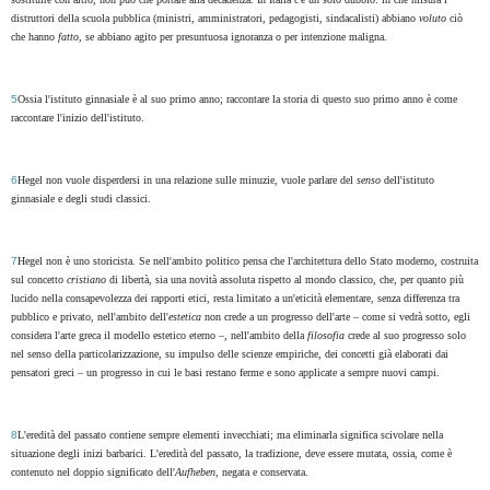
distruttori della scuola pubblica (ministri, amministratori, pedagogisti, sindacalisti) abbiano
voluto
ciò
che hanno
fatto
, se abbiano agito per presuntuosa ignoranza o per intenzione maligna.
5
Ossia l'istituto ginnasiale è al suo primo anno; raccontare la storia di questo suo primo anno è come
raccontare l'inizio dell'istituto.
6
Hegel non vuole disperdersi in una relazione sulle minuzie, vuole parlare del
senso
dell'istituto
ginnasiale e degli studi classici.
7
Hegel non è uno storicista. Se nell'ambito politico pensa che l'architettura dello Stato moderno, costruita
sul concetto
cristiano
di libertà, sia una novità assoluta rispetto al mondo classico, che, per quanto più
lucido nella consapevolezza dei rapporti etici, resta limitato a un'eticità elementare, senza differenza tra
pubblico e privato, nell'ambito dell'
estetica
non crede a un progresso dell'arte – come si vedrà sotto, egli
considera l'arte greca il modello estetico eterno –, nell'ambito della
filosofia
crede al suo progresso solo
nel senso della particolarizzazione, su impulso delle scienze empiriche, dei concetti già elaborati dai
pensatori greci – un progresso in cui le basi restano ferme e sono applicate a sempre nuovi campi.
8
L'eredità del passato contiene sempre elementi invecchiati; ma eliminarla significa scivolare nella
situazione degli inizi barbarici. L'eredità del passato, la tradizione, deve essere mutata, ossia, come è
contenuto nel doppio significato dell'
Aufheben
, negata e conservata.