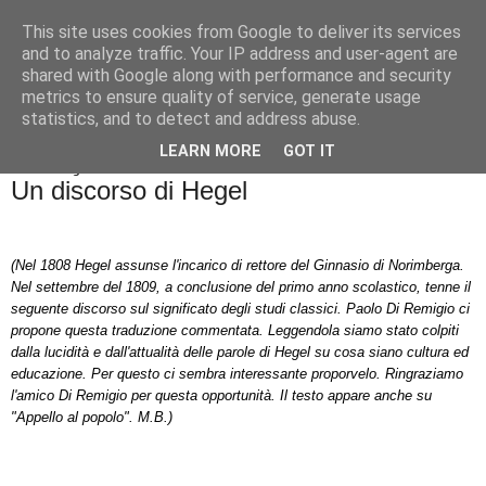
This site uses cookies from Google to deliver its services
Badiale & Tringali
and to analyze traffic. Your IP address and user-agent are
shared with Google along with performance and security
metrics to ensure quality of service, generate usage
statistics, and to detect and address abuse.
▼
LEARN MORE
GOT IT
lunedì 29 agosto 2016
Un discorso di Hegel
(Nel 1808 Hegel assunse l'incarico di rettore del Ginnasio di Norimberga.
Nel settembre del 1809, a conclusione del primo anno scolastico, tenne il
seguente discorso sul significato degli studi classici. Paolo Di Remigio ci
propone questa traduzione commentata. Leggendola siamo stato colpiti
dalla lucidità e dall'attualità delle parole di Hegel su cosa siano cultura ed
educazione. Per questo ci sembra interessante proporvelo. Ringraziamo
l'amico Di Remigio per questa opportunità. Il testo appare anche su
"Appello al popolo". M.B.)