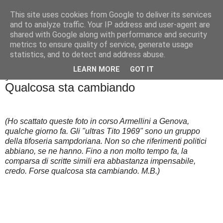
This site uses cookies from Google to deliver its services
Badiale & Tringali
and to analyze traffic. Your IP address and user-agent are
shared with Google along with performance and security
metrics to ensure quality of service, generate usage
statistics, and to detect and address abuse.
▼
LEARN MORE
GOT IT
giovedì 1 settembre 2016
Qualcosa sta cambiando
(Ho scattato queste foto in corso Armellini a Genova,
qualche giorno fa. Gli "ultras Tito 1969" sono un gruppo
della tifoseria sampdoriana. Non so che riferimenti politici
abbiano, se ne hanno. Fino a non molto tempo fa, la
comparsa di scritte simili era abbastanza impensabile,
credo. Forse qualcosa sta cambiando. M.B.)