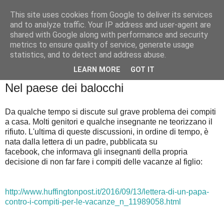
This site uses cookies from Google to deliver its services
Badiale & Tringali
and to analyze traffic. Your IP address and user-agent are
shared with Google along with performance and security
metrics to ensure quality of service, generate usage
statistics, and to detect and address abuse.
▼
LEARN MORE
GOT IT
venerdì 16 settembre 2016
Nel paese dei balocchi
Da qualche tempo si discute sul grave problema dei compiti
a casa. Molti genitori e qualche insegnante ne teorizzano il
rifiuto. L'ultima di queste discussioni, in ordine di tempo, è
nata dalla lettera di un padre, pubblicata su
facebook, che informava gli insegnanti della propria
decisione di non far fare i compiti delle vacanze al figlio:
http://www.huffingtonpost.it/2016/09/13/lettera-di-un-papa-
contro-i-compiti-per-le-vacanze_n_11989058.html