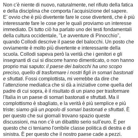
Non c'è niente di nuovo, naturalmente, nel rifiuto della fatica
e della disciplina che comporta l'acquisizione del sapere.
E' ovvio che è più divertente fare le cose divertenti, che è più
interessante fare le cose per le quali proviamo un interesse
immediato. Di tutto ciò ha parlato uno dei testi fondamentali
della cultura occidentale, "Le avventure di Pinocchio",
quando Collodi descrive il paese del balocchi. Un posto che
ovviamente è molto più divertente e interessante della
scuola. Collodi sapeva però la verità che i genitori e gli
insegnanti di cui si discorre hanno dimenticato, o non hanno
proprio mai saputo:
il paese dei balocchi ha uno scopo
preciso, quello di trasformare i nostri figli in somari bastonati
e sfruttati
. Fossi complottista, mi verrebbe da dire che
l'attenzione mediatica che si dà a iniziative come quella del
padre di cui sopra, è il risultato di un piano per trasformare
l'Italia in un paese di somari bastonati e sfruttati. Ma il
complottismo è sbagliato, e la verità è più semplice e più
triste:
siamo già un popolo di somari bastonati e sfruttati
. È
per questo che sui giornali trovano spazio queste
discussioni, ma non c'è un dibattito serio sull'euro. È per
questo che ci teniamo l'orribile classe politica di destra e di
sinistra. È per questo che il nostro paese cade a pezzi.