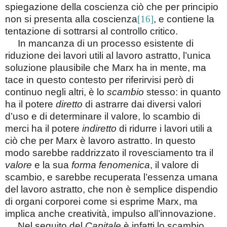
spiegazione della coscienza ciò che per principio
non si presenta alla coscienza
[16]
, e contiene la
tentazione di sottrarsi al controllo critico.
In mancanza di un processo esistente di
riduzione dei lavori utili al lavoro astratto, l’unica
soluzione plausibile che Marx ha in mente, ma
tace in questo contesto per riferirvisi però di
continuo negli altri, è lo
scambio
stesso: in quanto
ha il potere
diretto
di astrarre dai diversi valori
d’uso e di determinare il valore, lo scambio di
merci ha il potere
indiretto
di ridurre i lavori utili a
ciò che per Marx è lavoro astratto. In questo
modo sarebbe raddrizzato il rovesciamento tra il
valore
e la sua
forma fenomenica
, il valore di
scambio, e sarebbe recuperata l’essenza umana
del lavoro astratto, che non è semplice dispendio
di organi corporei come si esprime Marx, ma
implica anche creatività, impulso all’innovazione.
Nel seguito del
Capitale
è infatti lo scambio