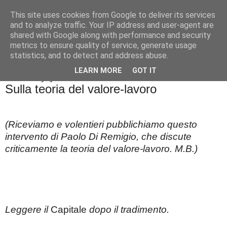
This site uses cookies from Google to deliver its services
Badiale & Tringali
and to analyze traffic. Your IP address and user-agent are
shared with Google along with performance and security
metrics to ensure quality of service, generate usage
statistics, and to detect and address abuse.
▼
LEARN MORE
GOT IT
domenica 21 giugno 2020
Sulla teoria del valore-lavoro
(Riceviamo e volentieri pubblichiamo questo
intervento di Paolo Di Remigio, che discute
criticamente la teoria del valore-lavoro. M.B.)
Leggere il
Capitale
dopo il tradimento.