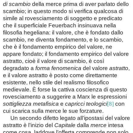
di scambio
della merce prima di aver parlato dello
scambio; in questo modo si verifica qualcosa di
simile al rovesciamento di soggetto e predicato
che il superficiale Feuerbach insinuava nella
filosofia hegeliana: il valore, che è fondato dallo
scambio, ne diventa fondamento, e lo scambio,
che è il fondamento empirico del valore, ne
appare fondato; il fondamento empirico del valore
astratto, cioè il valore di scambio, è così
degradato a
forma fenomenica
del valore
astratto
,
e il valore astratto è posto come direttamente
esistente, nello stile del realismo filosofico
medievale. È forse la cattiva coscienza di questo
rovesciamento a suggerire a Marx le espressioni
sottigliezza metafisica
e
capricci teologici
[8]
con
cui scarica sulla merce le sue forzature.
Un secondo difetto legato all’ipostasi del valore
astratto è l’inizio del
Capitale
dalla
merce
intesa
come cosa, laddove l’offerta comprende non solo