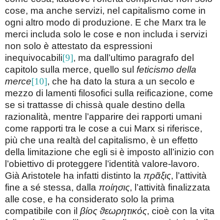
cose, ma anche servizi, nel capitalismo come in
ogni altro modo di produzione. E che Marx tra le
merci includa solo le cose e non includa i servizi
non solo è attestato da espressioni
inequivocabili
[9]
, ma dall’ultimo paragrafo del
capitolo sulla merce, quello sul
feticismo della
merce
[10]
, che ha dato la stura a un secolo e
mezzo di lamenti filosofici sulla reificazione, come
se si trattasse di chissà quale destino della
razionalità, mentre l’apparire dei rapporti umani
come rapporti tra le cose a cui Marx si riferisce,
più che una realtà del capitalismo, è un effetto
della limitazione che egli si è imposto all’inizio con
l’obiettivo di proteggere l’identità valore-lavoro.
Già Aristotele ha infatti distinto la
πρᾶξις
, l’attività
fine a sé stessa, dalla
ποίησις
, l’attività finalizzata
alle cose, e ha considerato solo la prima
compatibile con il
βίος ϑεωρητικός
, cioè con la vita