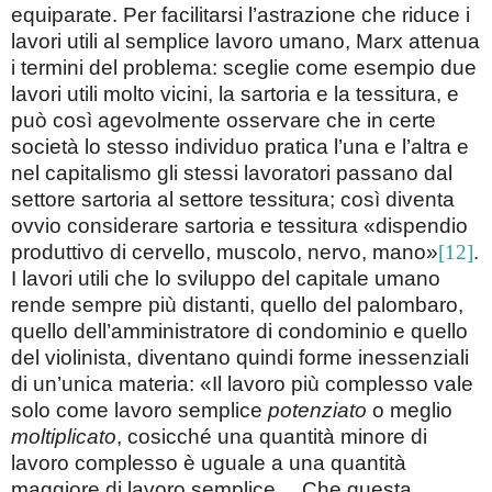
equiparate. Per facilitarsi l’astrazione che riduce i
lavori utili al semplice lavoro umano, Marx attenua
i termini del problema: sceglie come esempio due
lavori utili molto vicini, la sartoria e la tessitura, e
può così agevolmente osservare che in certe
società lo stesso individuo pratica l’una e l’altra e
nel capitalismo gli stessi lavoratori passano dal
settore sartoria al settore tessitura; così diventa
ovvio considerare sartoria e tessitura «dispendio
produttivo di cervello, muscolo, nervo, mano»
[12]
.
I lavori utili che lo sviluppo del capitale umano
rende sempre più distanti, quello del palombaro,
quello dell’amministratore di condominio e quello
del violinista, diventano quindi forme inessenziali
di un’unica materia: «Il lavoro più complesso vale
solo come lavoro semplice
potenziato
o meglio
moltiplicato
, cosicché una quantità minore di
lavoro complesso è uguale a una quantità
maggiore di lavoro semplice… Che questa