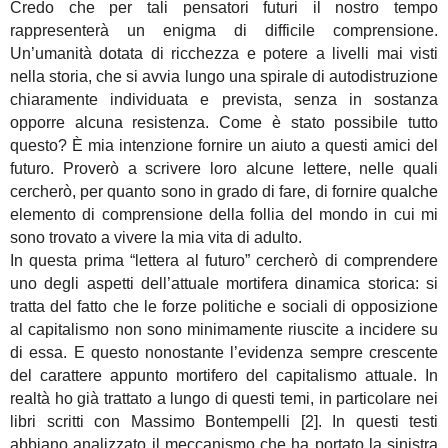
Credo che per tali pensatori futuri il nostro tempo
rappresenterà un enigma di difficile comprensione.
Un’umanità dotata di ricchezza e potere a livelli mai visti
nella storia, che si avvia lungo una spirale di autodistruzione
chiaramente individuata e prevista, senza in sostanza
opporre alcuna resistenza. Come è stato possibile tutto
questo? È mia intenzione fornire un aiuto a questi amici del
futuro. Proverò a scrivere loro alcune lettere, nelle quali
cercherò, per quanto sono in grado di fare, di fornire qualche
elemento di comprensione della follia del mondo in cui mi
sono trovato a vivere la mia vita di adulto.
In questa prima “lettera al futuro” cercherò di comprendere
uno degli aspetti dell’attuale mortifera dinamica storica: si
tratta del fatto che le forze politiche e sociali di opposizione
al capitalismo non sono minimamente riuscite a incidere su
di essa. E questo nonostante l’evidenza sempre crescente
del carattere appunto mortifero del capitalismo attuale. In
realtà ho già trattato a lungo di questi temi, in particolare nei
libri scritti con Massimo Bontempelli [2]. In questi testi
abbiano analizzato il meccanismo che ha portato la sinistra