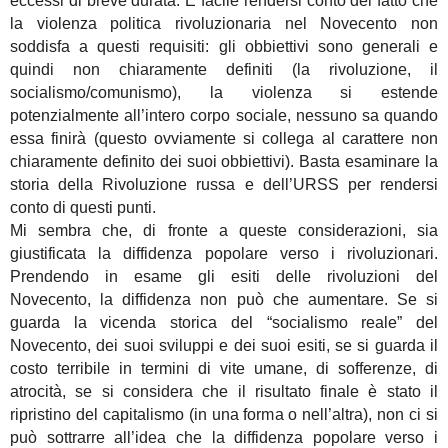
eccessi di breve durata. È facile rendersi conto del fatto che
la violenza politica rivoluzionaria nel Novecento non
soddisfa a questi requisiti: gli obbiettivi sono generali e
quindi non chiaramente definiti (la rivoluzione, il
socialismo/comunismo), la violenza si estende
potenzialmente all’intero corpo sociale, nessuno sa quando
essa finirà (questo ovviamente si collega al carattere non
chiaramente definito dei suoi obbiettivi). Basta esaminare la
storia della Rivoluzione russa e dell’URSS per rendersi
conto di questi punti.
Mi sembra che, di fronte a queste considerazioni, sia
giustificata la diffidenza popolare verso i rivoluzionari.
Prendendo in esame gli esiti delle rivoluzioni del
Novecento, la diffidenza non può che aumentare. Se si
guarda la vicenda storica del “socialismo reale” del
Novecento, dei suoi sviluppi e dei suoi esiti, se si guarda il
costo terribile in termini di vite umane, di sofferenze, di
atrocità, se si considera che il risultato finale è stato il
ripristino del capitalismo (in una forma o nell’altra), non ci si
può sottrarre all’idea che la diffidenza popolare verso i