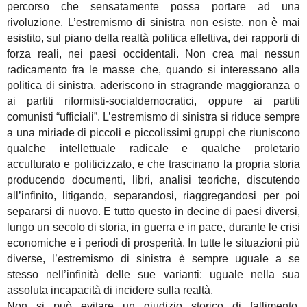
percorso che sensatamente possa portare ad una
rivoluzione. L’estremismo di sinistra non esiste, non è mai
esistito, sul piano della realtà politica effettiva, dei rapporti di
forza reali, nei paesi occidentali. Non crea mai nessun
radicamento fra le masse che, quando si interessano alla
politica di sinistra, aderiscono in stragrande maggioranza o
ai partiti riformisti-socialdemocratici, oppure ai partiti
comunisti “ufficiali”. L’estremismo di sinistra si riduce sempre
a una miriade di piccoli e piccolissimi gruppi che riuniscono
qualche intellettuale radicale e qualche proletario
acculturato e politicizzato, e che trascinano la propria storia
producendo documenti, libri, analisi teoriche, discutendo
all’infinito, litigando, separandosi, riaggregandosi per poi
separarsi di nuovo. E tutto questo in decine di paesi diversi,
lungo un secolo di storia, in guerra e in pace, durante le crisi
economiche e i periodi di prosperità. In tutte le situazioni più
diverse, l’estremismo di sinistra è sempre uguale a se
stesso nell’infinità delle sue varianti: uguale nella sua
assoluta incapacità di incidere sulla realtà.
Non si può evitare un giudizio storico di fallimento.