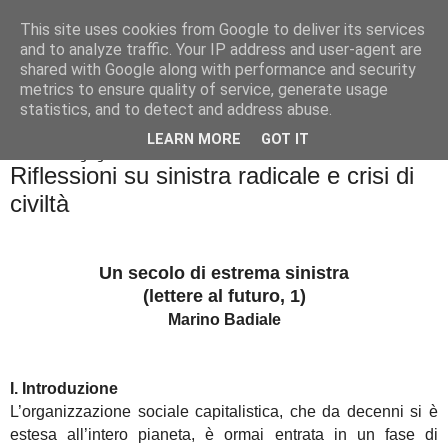
This site uses cookies from Google to deliver its services
Badiale & Tringali
and to analyze traffic. Your IP address and user-agent are
shared with Google along with performance and security
metrics to ensure quality of service, generate usage
statistics, and to detect and address abuse.
▼
LEARN MORE
GOT IT
domenica 28 giugno 2020
Riflessioni su sinistra radicale e crisi di
civiltà
Un secolo di estrema sinistra
(lettere al futuro, 1)
Marino Badiale
I. Introduzione
L’organizzazione sociale capitalistica, che da decenni si è
estesa all’intero pianeta, è ormai entrata in un fase di