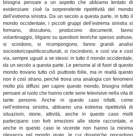
bisogna pensare a un aspetto che abbiamo tentato di
evidenziare: cioè la sorprendente ripetitività del mondo
dell’estrema sinistra. Da un secolo a questa parte, in tutto il
mondo occidentale, i piccoli gruppi dell’estrema sinistra si
formano, discutono, producono documenti, fanno
volantinaggio, litigano su questioni teoriche spesso astruse,
si scindono, si ricompongono, fanno grandi analisi
sociostoricopoliticoculturali, si riscindono, e così via e così
via, sempre uguali a se stessi: in tutto il mondo occidentale,
da un secolo a questa parte. Le persone al di fuori di questo
mondo trovano tutto ciò piuttosto folle, ma in realtà questo
non è così strano, perché trova una analogia con fenomeni
molto più diffusi: per capire questo mondo, bisogna infatti
pensare al ruolo che hanno certe serie televisive nella vita di
tante persone. Anche in questo caso infatti, come
nell’estrema sinistra, abbiamo una estrema ripetitività di
situazioni, storie, attività, anche in questo caso molti
partecipano con forti emozioni alle storie raccontate, e
anche in questo caso le vicende non hanno la minima
rilevanza nel mondo reale, le cui dinamiche procedono