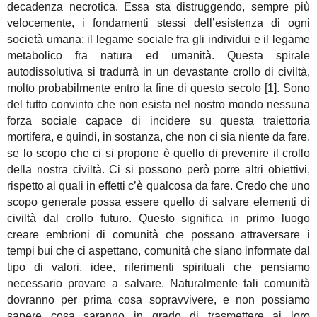
decadenza necrotica. Essa sta distruggendo, sempre più
velocemente, i fondamenti stessi dell’esistenza di ogni
società umana: il legame sociale fra gli individui e il legame
metabolico fra natura ed umanità. Questa spirale
autodissolutiva si tradurrà in un devastante crollo di civiltà,
molto probabilmente entro la fine di questo secolo [1]. Sono
del tutto convinto che non esista nel nostro mondo nessuna
forza sociale capace di incidere su questa traiettoria
mortifera, e quindi, in sostanza, che non ci sia niente da fare,
se lo scopo che ci si propone è quello di prevenire il crollo
della nostra civiltà. Ci si possono però porre altri obiettivi,
rispetto ai quali in effetti c’è qualcosa da fare. Credo che uno
scopo generale possa essere quello di salvare elementi di
civiltà dal crollo futuro. Questo significa in primo luogo
creare embrioni di comunità che possano attraversare i
tempi bui che ci aspettano, comunità che siano informate dal
tipo di valori, idee, riferimenti spirituali che pensiamo
necessario provare a salvare. Naturalmente tali comunità
dovranno per prima cosa sopravvivere, e non possiamo
sapere cosa saranno in grado di trasmettere ai loro