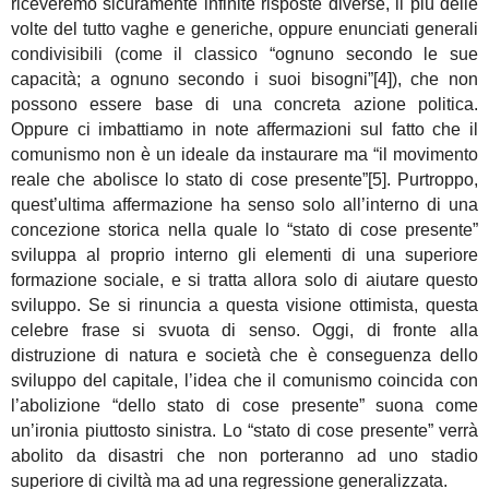
riceveremo sicuramente infinite risposte diverse, il più delle
volte del tutto vaghe e generiche, oppure enunciati generali
condivisibili (come il classico “ognuno secondo le sue
capacità; a ognuno secondo i suoi bisogni”[4]), che non
possono essere base di una concreta azione politica.
Oppure ci imbattiamo in note affermazioni sul fatto che il
comunismo non è un ideale da instaurare ma “il movimento
reale che abolisce lo stato di cose presente”[5]. Purtroppo,
quest’ultima affermazione ha senso solo all’interno di una
concezione storica nella quale lo “stato di cose presente”
sviluppa al proprio interno gli elementi di una superiore
formazione sociale, e si tratta allora solo di aiutare questo
sviluppo. Se si rinuncia a questa visione ottimista, questa
celebre frase si svuota di senso. Oggi, di fronte alla
distruzione di natura e società che è conseguenza dello
sviluppo del capitale, l’idea che il comunismo coincida con
l’abolizione “dello stato di cose presente” suona come
un’ironia piuttosto sinistra. Lo “stato di cose presente” verrà
abolito da disastri che non porteranno ad uno stadio
superiore di civiltà ma ad una regressione generalizzata.