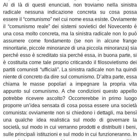
Al di là di questi enunciati, non troviamo nella sinistra
radicale nessuna indicazione concreta su cosa possa
essere il “comunismo” nel cui nome essa esiste. Ovviamente
il “comunismo reale” dei sistemi sovietici del Novecento è
una cosa molto concreta, ma la sinistra radicale non lo può
assumere come fondamento (se non in alcune frange
minoritarie, piccole minoranze di una piccola minoranza) sia
perché esso è screditato sia perché essa, in buona parte, si
è costituita come tale proprio criticando il filosovietismo dei
partiti comunisti “ufficiali”. La sinistra radicale non ha quindi
niente di concreto da dire sul comunismo. D’altra parte, essa
chiama le masse popolari a impegnare la propria vita
appunto sul comunismo. A che condizioni questo appello
potrebbe ricevere ascolto? Occorrerebbe in primo luogo
proporre un’idea sensata di cosa possa essere una società
comunista: ovviamente non si chiedono i dettagli, ma bensì
una qualche idea realistica sul modo di governare la
società, sul modo in cui verranno prodotti e distribuiti i beni,
sulle principali istituzioni e sul modo in cui funzioneranno. In