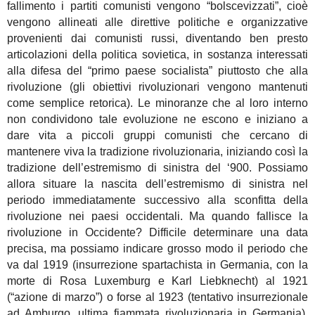
fallimento i partiti comunisti vengono “bolscevizzati”, cioè
vengono allineati alle direttive politiche e organizzative
provenienti dai comunisti russi, diventando ben presto
articolazioni della politica sovietica, in sostanza interessati
alla difesa del “primo paese socialista” piuttosto che alla
rivoluzione (gli obiettivi rivoluzionari vengono mantenuti
come semplice retorica). Le minoranze che al loro interno
non condividono tale evoluzione ne escono e iniziano a
dare vita a piccoli gruppi comunisti che cercano di
mantenere viva la tradizione rivoluzionaria, iniziando così la
tradizione dell’estremismo di sinistra del ‘900. Possiamo
allora situare la nascita dell’estremismo di sinistra nel
periodo immediatamente successivo alla sconfitta della
rivoluzione nei paesi occidentali. Ma quando fallisce la
rivoluzione in Occidente? Difficile determinare una data
precisa, ma possiamo indicare grosso modo il periodo che
va dal 1919 (insurrezione spartachista in Germania, con la
morte di Rosa Luxemburg e Karl Liebknecht) al 1921
(“azione di marzo”) o forse al 1923 (tentativo insurrezionale
ad Amburgo, ultima fiammata rivoluzionaria in Germania).