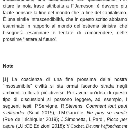
citare la nota frase attribuita a F.Jameson, è davvero più
facile pensare la fine del mondo che la fine del capitalismo.
È una simile intrascendibilità, che in questo scritto abbiamo
esaminato in rapporto al mondo dell’estrema sinistra, che
bisognerà esaminare e tentare di comprendere, nelle
prossime “lettere al futuro”.
Note
[1] La coscienza di una fine prossima della nostra
“insostenibile” civiltà si sta ormai facendo strada negli
ambienti culturali più diversi. Per avere un’idea di questo
tipo di discussioni si possono leggere, ad esempio, i
seguenti testi:
P.Servigne, R.Stevens,
Comment tou
t
peut
s’effronder
(Seuil 2015);
J.M.Gancille,
Ne plus se mentir
(Rue de l’échiquier 2019);
J.Simonetta, L.Pardi,
Picco per
capre
(LU::CE Edizioni
2018
);
Y.Cochet,
Devant l’effondrement