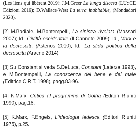
(
L
es liens qui libèrent 2019);
J.M.Greer
La lunga discesa
(LU::CE
Edizioni 2019);
D.Wallace-West
La terra inabitabile,
(Mondadori
2020).
[2] M.Badiale, M.Bontempelli,
La sinistra rivelata
(Massari
2007); Id.,
Civiltà occidentale
(Il Canneto 2009); Id.,
Marx e
la decrescita
(
Asterios 2010); Id.,
La sfida politica della
decrescita
(
Aracne 2014).
[3] Su Constant si veda S.DeLuca,
Constant
(Laterza 1993),
e M.Bontempelli,
La conoscenza del bene e del male
(
Editrice C.R.T. 1998), pagg.83-96.
[4] K.Marx,
Critica al programma di Gotha
(
Editori Riuniti
1990), pag.18.
[5] K.Marx, F.Engels,
L’ideologia tedesca
(
Editori Riuniti
1975), p.25.