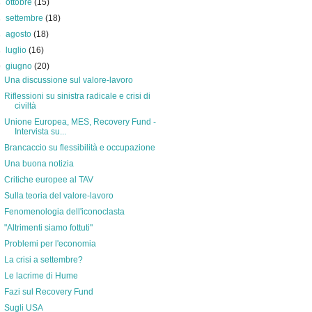
►
ottobre
(15)
►
settembre
(18)
►
agosto
(18)
►
luglio
(16)
▼
giugno
(20)
Una discussione sul valore-lavoro
Riflessioni su sinistra radicale e crisi di
civiltà
Unione Europea, MES, Recovery Fund -
Intervista su...
Brancaccio su flessibilità e occupazione
Una buona notizia
Critiche europee al TAV
Sulla teoria del valore-lavoro
Fenomenologia dell'iconoclasta
"Altrimenti siamo fottuti"
Problemi per l'economia
La crisi a settembre?
Le lacrime di Hume
Fazi sul Recovery Fund
Sugli USA