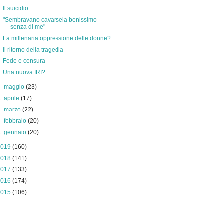
Il suicidio
"Sembravano cavarsela benissimo
senza di me"
La millenaria oppressione delle donne?
Il ritorno della tragedia
Fede e censura
Una nuova IRI?
►
maggio
(23)
►
aprile
(17)
►
marzo
(22)
►
febbraio
(20)
►
gennaio
(20)
2019
(160)
2018
(141)
2017
(133)
2016
(174)
2015
(106)