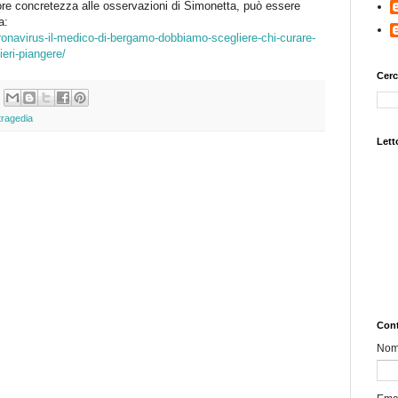
re concretezza alle osservazioni di Simonetta, può essere
a:
onavirus-il-medico-di-bergamo-dobbiamo-scegliere-chi-curare-
ieri-piangere/
Cerc
tragedia
Letto
Cont
No