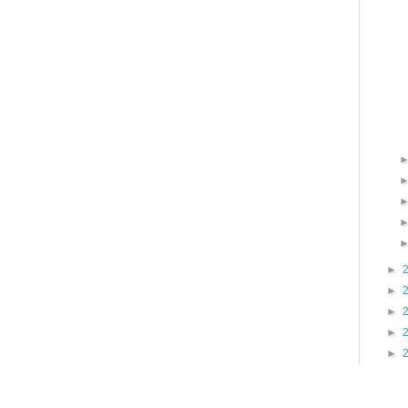
►
►
►
►
►