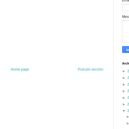
Ema
Mes
Arch
Home page
Post più vecchio
►
►
►
►
►
►
▼