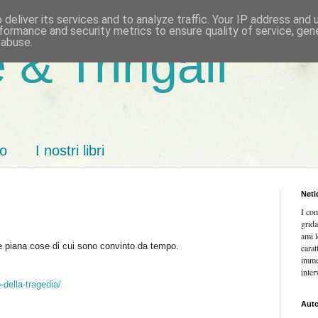
deliver its services and to analyze traffic. Your IP address and
formance and security metrics to ensure quality of service, ge
 abuse.
 & Tringali
mo
I nostri libri
Neti
I co
grida
ami l
 e piana cose di cui sono convinto da tempo.
carat
imme
inter
-della-tragedia/
Auto