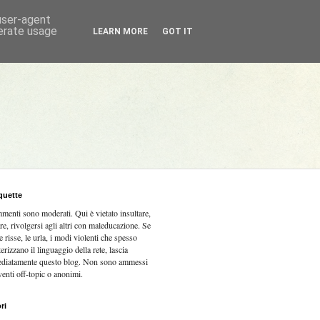
 user-agent
nerate usage
LEARN MORE
GOT IT
quette
mmenti sono moderati.
Qui è vietato insultare,
re, rivolgersi agli altri con maleducazione. Se
e risse, le urla, i modi violenti che spesso
terizzano il linguaggio della rete, lascia
diatamente questo blog. Non sono ammessi
venti off-topic o anonimi.
ri