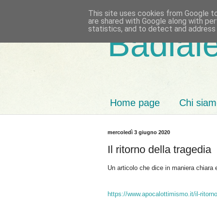
This site uses cookies from Google to 
are shared with Google along with per
statistics, and to detect and address
Badiale
Home page
Chi sia
mercoledì 3 giugno 2020
Il ritorno della tragedia
Un articolo che dice in maniera chiara
https://www.apocalottimismo.it/il-ritorno