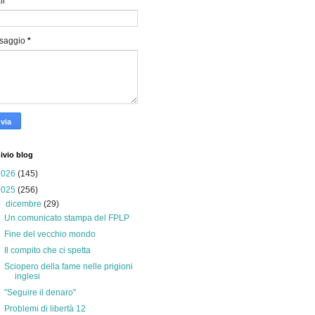
il
*
saggio
*
ivio blog
2026
(145)
2025
(256)
▼
dicembre
(29)
Un comunicato stampa del FPLP
Fine del vecchio mondo
Il compito che ci spetta
Sciopero della fame nelle prigioni
inglesi
"Seguire il denaro"
Problemi di libertà 12