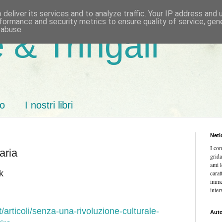
deliver its services and to analyze traffic. Your IP address and
formance and security metrics to ensure quality of service, ge
 abuse.
 & Tringali
mo
I nostri libri
Neti
I co
aria
grida
ami l
k
carat
imme
inter
t/articoli/senza-una-rivoluzione-culturale-
Auto