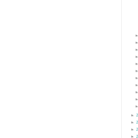
►
►
►
►