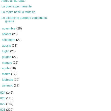
Addio all'Europa?
La guerra permanente
La realtà batte la fantasia
Le oligarchie europee vogliono la
guerra
►
novembre
(28)
►
ottobre
(20)
►
settembre
(22)
►
agosto
(23)
►
luglio
(20)
►
giugno
(22)
►
maggio
(16)
►
aprile
(18)
►
marzo
(17)
►
febbraio
(19)
►
gennaio
(22)
2024
(145)
2023
(120)
2022
(187)
2021
(229)