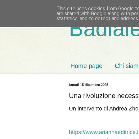
This site uses cookies from Google to 
are shared with Google along with per
statistics, and to detect and address
Badiale
Home page
Chi sia
lunedì 15 dicembre 2025
Una rivoluzione necess
Un intervento di Andrea Zho
https://www.ariannaeditrice.i