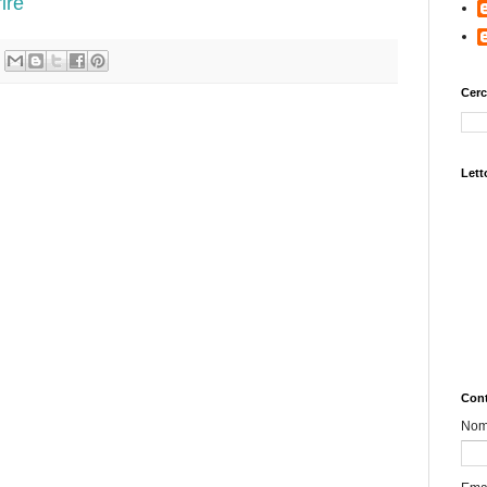
ire
Cerc
Letto
Cont
No