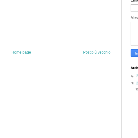
Ema
Mes
Home page
Post più vecchio
Arch
►
▼