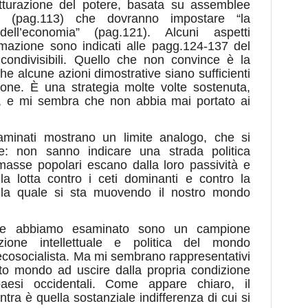
tturazione del potere, basata su assemblee
te (pag.113) che dovranno impostare “la
dell’economia” (pag.121). Alcuni aspetti
rmazione sono indicati alle pagg.124-137 del
ondivisibili. Quello che non convince è la
 che alcune azioni dimostrative siano sufficienti
ione. È una strategia molte volte sostenuta,
tà, e mi sembra che non abbia mai portato ai
saminati mostrano un limite analogo, che si
e: non sanno indicare una strada politica
masse popolari escano dalla loro passività e
ella lotta contro i ceti dominanti e contro la
ngo la quale si sta muovendo il nostro mondo
 che abbiamo esaminato sono un campione
uzione intellettuale e politica del mondo
 ecosocialista. Ma mi sembrano rappresentativi
sto mondo ad uscire dalla propria condizione
paesi occidentali. Come appare chiaro, il
tra è quella sostanziale indifferenza di cui si