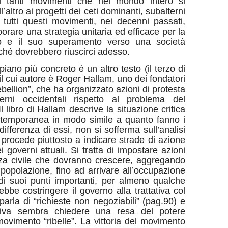
ai tanti movimenti che nel mondo intero si
ltro ai progetti dei ceti dominanti, subalterni
a tutti questi movimenti, nei decenni passati,
orare una strategia unitaria ed efficace per la
smo e il suo superamento verso una società
rché dovrebbero riuscirci adesso.
iano più concreto è un altro testo (il terzo di
il cui autore è Roger Hallam, uno dei fondatori
ellion”, che ha organizzato azioni di protesta
erni occidentali rispetto al problema del
 libro di Hallam descrive la situazione critica
ontemporanea in modo simile a quanto fanno i
ifferenza di essi, non si sofferma sull’analisi
e procede piuttosto a indicare strade di azione
i governi attuali. Si tratta di impostare azioni
nza civile che dovranno crescere, aggregando
a popolazione, fino ad arrivare all’occupazione
 di suoi punti importanti, per almeno qualche
bbe costringere il governo alla trattativa col
parla di “richieste non negoziabili” (pag.90) e
ativa sembra chiedere una resa del potere
 movimento “ribelle”. La vittoria del movimento