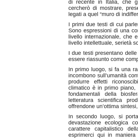
di recente in Italia, che 
cercherò di mostrare, pres
legati a quel “muro di indiff
I primi due testi di cui par
Sono espressioni di una corr
livello internazionale, che
livello intellettuale, serietà s
I due testi presentano dell
essere riassunto come compo
In primo luogo, si fa una r
incombono sull’umanità con
produrre effetti riconosc
climatico è in primo piano,
fondamentali della biosfer
letteratura scientifica pr
offrendone un’ottima sintesi,
In secondo luogo, si port
devastazione ecologica c
carattere capitalistico del
esprimerci qui in maniera s