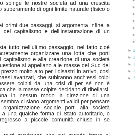
ico spinge le nostre società ad una crescita
o superamento di ogni limite naturale (fisico o
i primi due passaggi, si argomenta infine la
del capitalismo e dell’instaurazione di un
ta tutto nell’ultimo passaggio, nel fatto cioè
►
retamente organizzare una lotta che porti
►
l capitalismo e alla creazione di una società
►
 questione si appellano alle masse del Sud del
ezzo molto alto per i disastri in arrivo, così
►
 paesi avanzati, che subiranno anch’essi colpi
►
 essere colpiti da una crisi di per sé non è
ica che la masse colpite decidano di ribellarsi,
iona in nessun modo la direzione di una
i sembra ci siano argomenti validi per pensare
e organizzazione sociale porti alla società
 a una qualche forma di Stato autoritario, o
regresso a piccole comunità chiuse in se