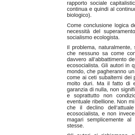
rapporto sociale capitalist
continua e quindi al continu
biologico).
Come conclusione logica de
necessità del superamento 
socialismo ecologista.
Il problema, naturalmente, s
che nessuno sa come conc
davvero all’abbattimento de
ecosocialista. Gli autori in
mondo, che pagheranno un pr
come ai ceti subalterni dei
molto duri. Ma il fatto di
garanzia di nulla, non signif
e soprattutto non condiz
eventuale ribellione. Non m
che il declino dell’attual
ecosocialista, e non invece
magari semplicemente al 
stesse.