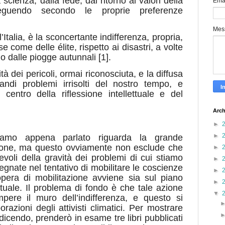
 scienza, dalla fede, dal ritorno ai valori della
Ema
seguendo secondo le proprie preferenze
Mes
’Italia, è la sconcertante indifferenza, propria,
 come delle élite, rispetto ai disastri, a volte
o dalle piogge autunnali [1].
tà dei pericoli, ormai riconosciuta, e la diffusa
andi problemi irrisolti del nostro tempo, e
centro della riflessione intellettuale e del
Arch
►
►
biamo appena parlato riguarda la grande
ione, ma questo ovviamente non esclude che
►
oli della gravità dei problemi di cui stiamo
►
gnate nel tentativo di mobilitare le coscienze
►
pera di mobilitazione avviene sia sul piano
►
ettuale. Il problema di fondo è che tale azione
▼
ere il muro dell’indifferenza, e questo si
razioni degli attivisti climatici. Per mostrare
icendo, prenderò in esame tre libri pubblicati