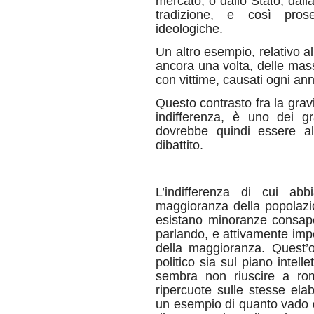
mercato, o dallo Stato, dalla
tradizione, e così pro
ideologiche.
Un altro esempio, relativo all
ancora una volta, delle masse
con vittime, causati ogni ann
Questo contrasto fra la gravi
indifferenza, è uno dei gr
dovrebbe quindi essere al 
dibattito.
L’indifferenza di cui ab
maggioranza della popolaz
esistano minoranze consapev
parlando, e attivamente impe
della maggioranza. Quest’o
politico sia sul piano intell
sembra non riuscire a romp
ripercuote sulle stesse elabo
un esempio di quanto vado d