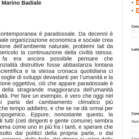
Marino Badiale
Cerc
 contemporanea è paradossale. Da decenni è
attuale organizzazione economica e sociale crea
zione dell’ambiente naturale, problemi tali da
Letto
ericolo la continuazione della civiltà stessa.
fa era ancora possibile pensare che
tenzialità distruttive fosse abbastanza lontana
cientifica e la stessa cronaca quotidiana ci
oglie di sviluppi devastanti per l’umanità e la
azione oggettiva, ciò che appare paradossale è
a della stragrande maggioranza dell’umanità
altà. Per fare un esempio, è vero che oggi nel
i parla del cambiamento climatico più
lche tempo addietro, e che se ne dà ormai per
ropogenico. Eppure, nonostante questo, la
Cont
di tutti (ceti dirigenti e gente comune) sembra
No
lema come uno in più fra i tanti, e sperare che
lto dai politici della propria parte, o dal