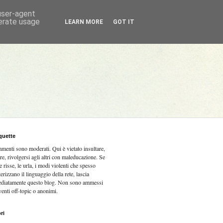
 user-agent
nerate usage
LEARN MORE
GOT IT
quette
mmenti sono moderati.
Qui è vietato insultare,
re, rivolgersi agli altri con maleducazione. Se
e risse, le urla, i modi violenti che spesso
terizzano il linguaggio della rete, lascia
diatamente questo blog. Non sono ammessi
venti off-topic o anonimi.
ri