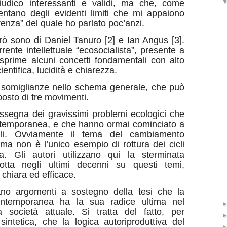
giudico interessanti e validi, ma che, come
entano degli evidenti limiti che mi appaiono
erenza” del quale ho parlato poc’anzi.
lerò sono di Daniel Tanuro [2] e Ian Angus [3].
ente intellettuale “ecosocialista”, presente a
 esprime alcuni concetti fondamentali con alto
cientifica, lucidità e chiarezza.
e somiglianze nello schema generale, che può
sto di tre movimenti.
assegna dei gravissimi problemi ecologici che
temporanea, e che hanno ormai cominciato a
ibili. Ovviamente il tema del cambiamento
 ma non è l’unico esempio di rottura dei cicli
a. Gli autori utilizzano qui la sterminata
odotta negli ultimi decenni su questi temi,
 chiara ed efficace.
ano argomenti a sostegno della tesi che la
ontemporanea ha la sua radice ultima nel
la società attuale. Si tratta del fatto, per
intetica, che la logica autoriproduttiva del