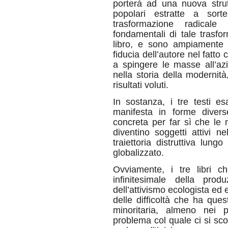
porterà ad una nuova stru
popolari estratte a sor
trasformazione radicale 
fondamentali di tale trasfo
libro, e sono ampiamente c
fiducia dell’autore nel fatto
a spingere le masse all’az
nella storia della moderni
risultati voluti.
In sostanza, i tre testi e
manifesta in forme divers
concreta per far sì che le 
diventino soggetti attivi n
traiettoria distruttiva lu
globalizzato.
Ovviamente, i tre libri
infinitesimale della prod
dell’attivismo ecologista ed
delle difficoltà che ha que
minoritaria, almeno nei 
problema col quale ci si scon