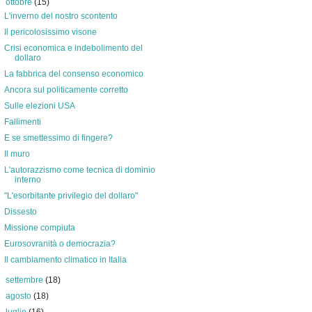
▼
ottobre
(15)
L'inverno del nostro scontento
Il pericolosissimo visone
Crisi economica e indebolimento del
dollaro
La fabbrica del consenso economico
Ancora sul politicamente corretto
Sulle elezioni USA
Fallimenti
E se smettessimo di fingere?
Il muro
L'autorazzismo come tecnica di dominio
interno
"L'esorbitante privilegio del dollaro"
Dissesto
Missione compiuta
Eurosovranità o democrazia?
Il cambiamento climatico in Italia
►
settembre
(18)
►
agosto
(18)