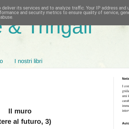
deliver its services and to analyze traffic. Your IP address and
formance and security metrics to ensure quality of service, ge
 abuse.
 & Tringali
mo
I nostri libri
Neti
I co
grida
ami l
carat
imme
Il muro
inter
tere al futuro, 3)
Auto