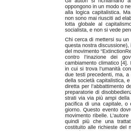
Gli autori si richiamano 
oppongono in un modo o nell’a
alla logica capitalistica. M
non sono mai riusciti ad elab
lotta globale al capitali
socialista, e non si vede pe
Chi cerca di mettersi su un p
questa nostra discussione), 
del movimento “ExtinctionReb
contro l’inazione dei gov
cambiamento climatico [4]. Il
in cui si trova l’umanità c
due testi precedenti, ma, a d
della società capitalistica, 
diretta per l’abbattimento de
preparatorie di disobbedie
strati via via più ampi dell
pacifica di una capitale, o
giorno. Questo evento dovre
movimento ribelle. L’autore 
quindi più che una tratt
costituito alle richieste del