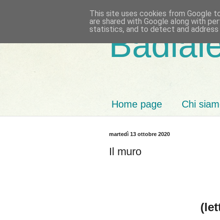
This site uses cookies from Google to 
are shared with Google along with per
statistics, and to detect and address
Badiale
Home page
Chi sia
martedì 13 ottobre 2020
Il muro
(let