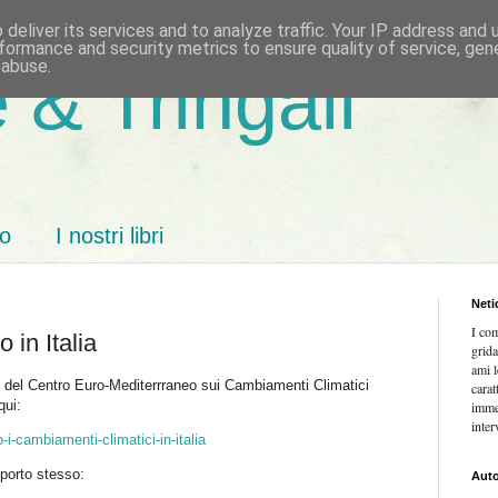
deliver its services and to analyze traffic. Your IP address and
formance and security metrics to ensure quality of service, ge
 abuse.
 & Tringali
mo
I nostri libri
Neti
I co
 in Italia
grida
ami l
o del Centro Euro-Mediterrraneo sui Cambiamenti Climatici
carat
qui:
imme
inter
o-i-cambiamenti-climatici-in-italia
apporto stesso:
Auto