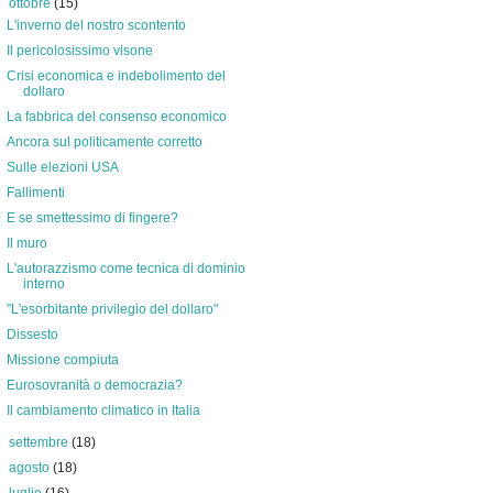
▼
ottobre
(15)
L'inverno del nostro scontento
Il pericolosissimo visone
Crisi economica e indebolimento del
dollaro
La fabbrica del consenso economico
Ancora sul politicamente corretto
Sulle elezioni USA
Fallimenti
E se smettessimo di fingere?
Il muro
L'autorazzismo come tecnica di dominio
interno
"L'esorbitante privilegio del dollaro"
Dissesto
Missione compiuta
Eurosovranità o democrazia?
Il cambiamento climatico in Italia
►
settembre
(18)
►
agosto
(18)