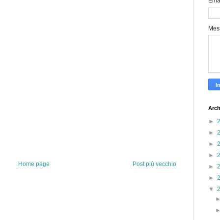
Ema
Mes
Arch
►
►
►
►
Home page
Post più vecchio
►
►
▼