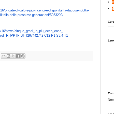
/16/ondate-di-
calore-piu-incendi-e-
disponibilita-dacqua-ridotta-
litalia-delle-
prossime-generazioni/5933292/
Cerc
9/16/news/cinque_
gradi_in_piu_ecco_cosa_
?ref=RHPPTP-BH-
I267442742-C12-P1-S3.4-T1
Letto
Cont
No