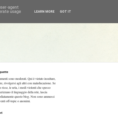
 user-agent
nerate usage
LEARN MORE
GOT IT
quette
mmenti sono moderati.
Qui è vietato insultare,
re, rivolgersi agli altri con maleducazione. Se
e risse, le urla, i modi violenti che spesso
terizzano il linguaggio della rete, lascia
diatamente questo blog. Non sono ammessi
venti off-topic o anonimi.
ri