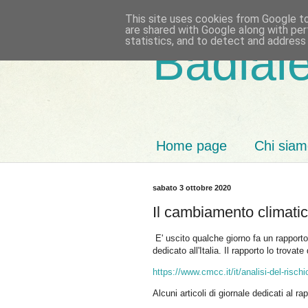
This site uses cookies from Google to 
are shared with Google along with per
statistics, and to detect and address
Badiale
Home page
Chi sia
sabato 3 ottobre 2020
Il cambiamento climatico
E' uscito qualche giorno fa un rapport
dedicato all'Italia. Il rapporto lo trovate 
https://www.cmcc.it/it/analisi-del-rischi
Alcuni articoli di giornale dedicati al r