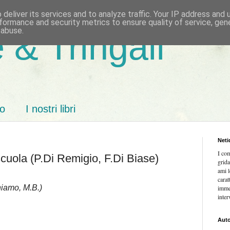
deliver its services and to analyze traffic. Your IP address and
formance and security metrics to ensure quality of service, ge
 abuse.
 & Tringali
mo
I nostri libri
Neti
I co
scuola (P.Di Remigio, F.Di Biase)
grida
ami l
carat
hiamo, M.B.)
imme
inter
Auto