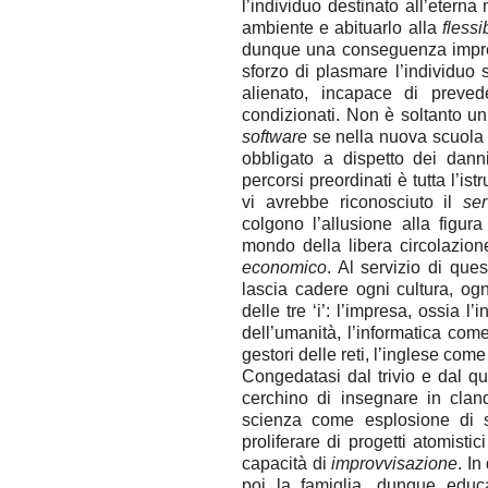
l’individuo destinato all’eterna
ambiente e abituarlo alla
flessib
dunque una conseguenza imprev
sforzo di plasmare l’individuo
alienato, incapace di prevede
condizionati. Non è soltanto un 
software
se nella nuova scuola 
obbligato a dispetto dei dan
percorsi preordinati è tutta l’i
vi avrebbe riconosciuto il
se
colgono l’allusione alla figur
mondo della libera circolazion
economico
. Al servizio di qu
lascia cadere ogni cultura, ogn
delle tre ‘i’: l’impresa, ossia 
dell’umanità, l’informatica come
gestori delle reti, l’inglese co
Congedatasi dal trivio e dal qu
cerchino di insegnare in cland
scienza come esplosione di sa
proliferare di progetti atomisti
capacità di
improvvisazione
. I
poi la famiglia, dunque educa 