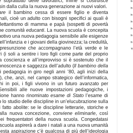
 soprattutto delle lavoratrici, infine si costruisce
sin dalla culla la nuova generazione ai nuovi valori.
are
il bambino cessa di essere figlio e diventa
sonali, cioè un adulto con bisogni specifici ai quali è
ilettantismo di mamma e papà (sospetti di povertà
che
comunità educanti
. La nuova scuola è concepita
otivo una nuova pedagogia sensibile alle esigenze
ll’infanzia e i giovani della giovinezza; la credulità,
la presunzione che accompagnano l’età verde e le
 (i soli a sentire i loro figli come parte del proprio
a coscienza e all’improvviso si è sostenuto che il
conoscenza e saggezza dell’adulto (
Il bambino della
i pedagogia in giro negli anni ’80, agli inizi della
), che, anzi, nel campo strategico dell’informatica,
hi in poi, i figli vivono in un futuro avanzato per
Sensibili alle nuove impostazioni pedagogiche, i
ruzione hanno rinominato
esame di Stato
l’esame di
 lo studio delle discipline in un’elucubrazione sulla
fatto abolite: se le discipline letterarie, storiche e
 alla nuova concezione,
conviene eliminarle
, così
dei frequentatori della nuova scuola. Congedatasi
a scuola aspirerà a dare i natali a una nuova umanità
uesta aspirazione c’è qualcosa di più dell’ideologia