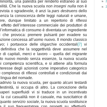
 minorità, una palestra per renderlo estraneo al suo
►
ilità
. Che la nuova scuola
non insegni nulla
non è
►
ista o sgradevole, è anzi la
pars destruens
dello
 senza la conoscenza delle leggi naturali e umane,
re, dunque limitato a un repertorio di riflessi
effetto dell’interesse commerciale dei produttori di
l’informatica di consumo è diventata un ingrediente
ni che provoca: premere pulsanti per evadere su
struzione concessa all’uomo nuovo. Il mondo classico
rvo
; i portavoce delle oligarchie occidentali
[7]
vi
a definitiva che la soggettività deve assumere nel
e di capitali, merci e lavoro – quella del
migrante
esto nuovo mondo senza essenze, la nuova scuola
i competenza scientifica, e si attiene alla formula
l’interesse degli azionisti come imperativo categorico
 complesso di riflessi controllati e condizionati dai
me lingua del nomade.
adrivio la nuova scuola, per quanto alcuni testardi
estinità, si occupa di altro. La concezione della
peri superfluidi vi si traduce in un incentivato
ci la cui casualità non è casuale, ma suscitatrice di
n quanto
servizio sociale
, la nuova scuola sostituisce
il suo frequentatore con progetti su affettività,