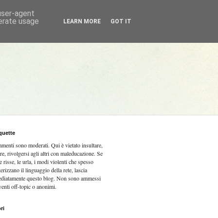
 user-agent
nerate usage
LEARN MORE
GOT IT
quette
mmenti sono moderati.
Qui è vietato insultare,
re, rivolgersi agli altri con maleducazione. Se
e risse, le urla, i modi violenti che spesso
terizzano il linguaggio della rete, lascia
diatamente questo blog. Non sono ammessi
venti off-topic o anonimi.
ri