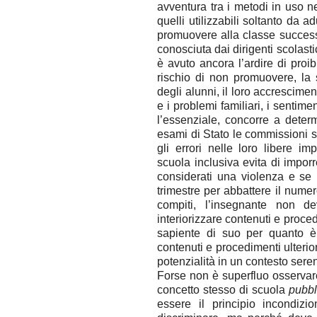
avventura tra i metodi in uso ne
quelli utilizzabili soltanto da ad
promuovere alla classe successi
conosciuta dai dirigenti scolast
è avuto ancora l’ardire di proib
rischio di non promuovere, la 
degli alunni, il loro accresciment
e i problemi familiari, i sentim
l’essenziale, concorre a deter
esami di Stato le commissioni s
gli errori nelle loro libere i
scuola inclusiva evita di impor
considerati una violenza e se n
trimestre per abbattere il nume
compiti, l’insegnante non d
interiorizzare contenuti e proce
sapiente di suo per quanto è
contenuti e procedimenti ulterior
potenzialità in un contesto sere
Forse non è superfluo osservare
concetto stesso di scuola
pubbl
essere il principio incondiz