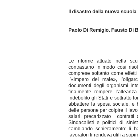
Il disastro della nuova scuola 
Paolo Di Remigio, Fausto Di 
Le riforme attuate nella scu
contrastano in modo così risol
comprese soltanto come effetti 
l’«impero del male», l’oligar
documenti degli organismi inter
finalmente rompere l’allean
indebolito gli Stati e sottratto l
abbattere la spesa sociale, e h
delle persone per colpire il lavo
salari, precarizzato i contratti
Sindacalisti e politici di sin
cambiando schieramento: li ha 
lavoratori li rendeva utili a sopi