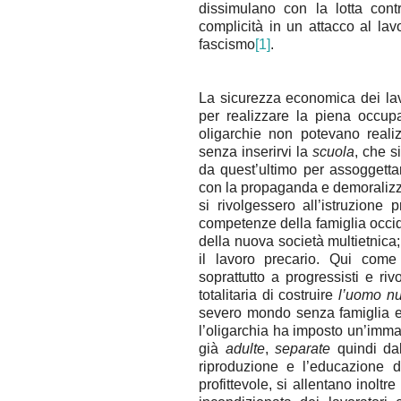
dissimulano con la lotta contr
complicità in un attacco al lav
fascismo
[1]
.
La sicurezza economica dei lavo
per realizzare la piena occupa
oligarchie non potevano reali
senza inserirvi la
scuola
, che s
da quest’ultimo per assoggettar
con la propaganda e demoralizzat
si rivolgessero all’istruzione p
competenze della famiglia occid
della nuova società multietnica; 
il lavoro precario. Qui come 
soprattutto a progressisti e ri
totalitaria di costruire
l’uomo n
severo mondo senza famiglia e
l’oligarchia ha imposto un’imma
già
adulte
,
separate
quindi dal
riproduzione e l’educazione d
profittevole, si allentano inoltr