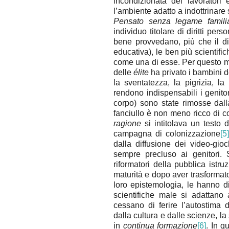
incondizionata dei lavoratori e
l’ambiente adatto a indottrinare 
Pensato senza legame famili
individuo titolare di diritti per
bene provvedano, più che il d
educativa), le ben più scientifi
come una di esse. Per questo m
delle
élite
ha privato i bambini de
la sventatezza, la pigrizia, 
rendono indispensabili i genitori
corpo) sono state rimosse dall
fanciullo è non meno ricco di 
ragione
si intitolava un testo d
campagna di colonizzazione
[5]
dalla diffusione dei video-gioc
sempre precluso ai genitori. 
riformatori della pubblica ist
maturità e dopo aver trasformato
loro epistemologia, le hanno di 
scientifiche male si adattano
cessano di ferire l’autostima 
dalla cultura e dalle scienze, l
in
continua formazione
[6]
. In q