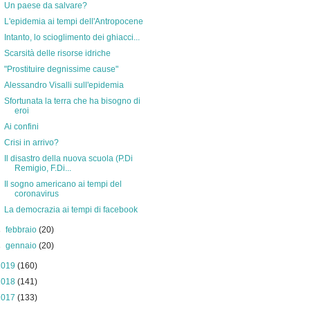
Un paese da salvare?
L'epidemia ai tempi dell'Antropocene
Intanto, lo scioglimento dei ghiacci...
Scarsità delle risorse idriche
"Prostituire degnissime cause"
Alessandro Visalli sull'epidemia
Sfortunata la terra che ha bisogno di
eroi
Ai confini
Crisi in arrivo?
Il disastro della nuova scuola (P.Di
Remigio, F.Di...
Il sogno americano ai tempi del
coronavirus
La democrazia ai tempi di facebook
►
febbraio
(20)
►
gennaio
(20)
2019
(160)
2018
(141)
2017
(133)