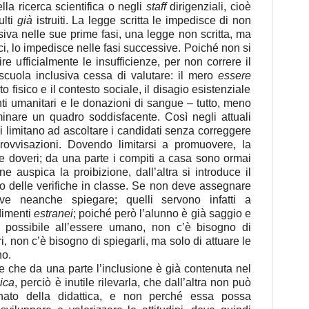
lla ricerca scientifica o negli
staff
dirigenziali, cioè
ulti
già
istruiti. La legge scritta le impedisce di non
va nelle sue prime fasi, una legge non scritta, ma
ici, lo impedisce nelle fasi successive. Poiché non si
ire ufficialmente le insufficienze, per non correre il
scuola inclusiva cessa di valutare: il mero
essere
o fisico e il contesto sociale, il disagio esistenziale
enti umanitari e le donazioni di sangue – tutto, meno
minare un quadro soddisfacente. Così negli attuali
i limitano ad ascoltare i candidati senza correggere
mprovvisazioni. Dovendo limitarsi a promuovere, la
re doveri; da una parte i compiti a casa sono ormai
e auspica la proibizione, dall’altra si introduce il
ro delle verifiche in classe. Se non deve assegnare
eve neanche spiegare; quelli servono infatti a
dimenti
estranei
; poiché però l’alunno è già saggio e
 possibile all’essere umano, non c’è bisogno di
i, non c’è bisogno di spiegarli, ma solo di attuare le
no.
 che da una parte l’inclusione è già contenuta nel
ica
, perciò è inutile rilevarla, che dall’altra non può
ionato della didattica, e non perché essa possa