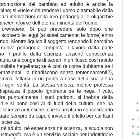
la promozione del bambino ad adulto è anche la
mbino; si vuole cioè rendere l’uomo plasmabile dalla
daci innovazioni della loro pedagogia le oligarchie
ancien régime
dell’eterna minorità dell’uomo.
è
prevedere
. Si può prevedere solo dopo che
scoperto le leggi (aristotelicamente: le forme) entro
ondo. Mentre liquida il soggetto rendendo il bambino
 nuova pedagogia completa il lavoro dalla parte
suo il profilo della scienza: anziché conoscenza
atura, una congerie di
saperi
in un flusso così rapido
ensibile hegeliana; se è così (e come dubitarne se i
ernazionali lo ribadiscono senza tentennamenti?),
emmai tuffarsi in un punto a caso della sua piena
i ogni verità. La stessa sinistra, mentre professa
disprezza il popolo ignorante se le nega il voto,
ire puntualmente i suoi padroni, si inebria della
i e si pone così al di fuori della cultura, che ha
e scienze autentiche, che si ampliano consolidando
niziare sempre da capo è invece il difetto per cui Kant
►
i scienza.
►
né adulto, né esperienza né scienza, la scuola non
►
e
istruendo
, ma è un servizio sociale per indottrinare