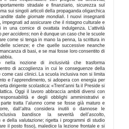
mportamento stradale e finanziario, sicurezza sul
ma sui singoli articoli della propaganda oligarchica
candite dalle
giornate mondiali
. I nuovi insegnanti
, impegnati ad assicurare che il ristagno culturale e
 in una cornice di ovattata indulgenza. L’attività
to
per accidens
; non è dunque un caso che le scuole
are come si tenga in mano la penna, la scrittura in
 delle scienze; e che quelle successive neanche
 mancanza di basi, e se mai fosse loro consentito di
sabbia.
ono nella nozione di
inclusività
che trasforma
centro di accoglienza in cui le conseguenze della
 come casi clinici. La scuola inclusiva non si limita
nto e l’apprendimento, si adopera con energia per
erta dirigente scolastica: «Trent’anni fa il Preside si
ttica. Oggi il lavoro abbraccia ambiti diversi con
sponsabilità e degli obblighi amministrativi e
parte tratta l’alunno come se fosse già maturo e
rre, dall’altra considera inutili o dannose le
clusiva bandisce la severità dell’
ascolto
,
a
e della
valutazione
; rigetta i programmi di studio
are il posto fisso), maledice la lezione frontale e si