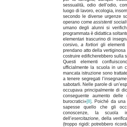
sessualità, odio dell’odio, co
luogo di lavoro, ecologia, insom
secondo le diverse urgenze s
operano come
assistenti sociali
umano degli alunni si verifichi
programmata è didattica soltan
elementari trascurino di insegn
corsivo,
a fortiori
gli elementi
prendano atto della vertiginosa
costruire edificherebbero sulla 
Questi elementi confluisc
ufficialmente la scuola in un 
mancata istruzione sono trattate
a tenere segregati l’insegname
sabotarli. Nelle parole di un’esp
occupava principalmente di dida
conseguente aumento delle re
burocratici»
[8]
. Poiché da una 
sapesse quello che gli occo
conoscenze, la scuola in
dell’
esercitazione
, della
verific
(troppo rigidi: potrebbero ricord