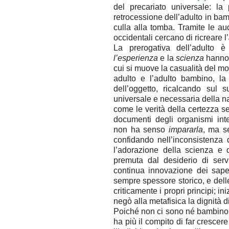
del precariato universale: 
retrocessione dell’adulto in ba
culla alla tomba. Tramite le au
occidentali cercano di ricreare l’
La prerogativa dell’adulto 
l’esperienza
e la
scienza
hanno 
cui si muove la casualità del m
adulto e l’adulto bambino, la
dell’oggetto, ricalcando sul 
universale e necessaria della n
come le verità della certezza s
documenti degli organismi int
non ha senso
impararla
, ma s
confidando nell’inconsistenza d
l’adorazione della scienza e 
premuta dal desiderio di serv
continua innovazione dei saper
sempre spessore storico, e dell
criticamente i propri principi; i
negò alla metafisica la dignità d
Poiché non ci sono né bambino 
ha più il compito di far crescer