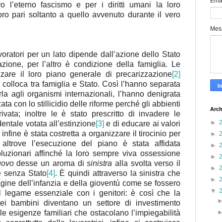
Ema
o l’eterno fascismo e per i diritti umani la loro
oro pari soltanto a quello avvenuto durante il vero
Mes
ratori per un lato dipende dall’azione dello Stato
zione, per l’altro è condizione della famiglia. Le
zzare il loro piano generale di precarizzazione
[2]
i colloca tra famiglia e Stato. Così l’hanno separata
la agli organismi internazionali, l’hanno denigrata
a con lo stillicidio delle riforme perché gli abbienti
Arch
rivata; inoltre le è stato prescritto di invadere le
►
entale votata all’estinzione
[3]
e di educare ai valori
infine è stata costretta a organizzare il tirocinio per
►
altrove l’esecuzione del piano è stata affidata
►
voluzionari affinché la loro sempre viva ossessione
►
uovo
desse un aroma di
sinistra
alla svolta verso il
►
 senza Stato
[4]
. È quindi attraverso la sinistra che
►
gine dell’infanzia e della gioventù come se fossero
▼
 legame essenziale con i genitori: è così che la
ei bambini diventano un settore di investimento
e le esigenze familiari che ostacolano l’impiegabilità