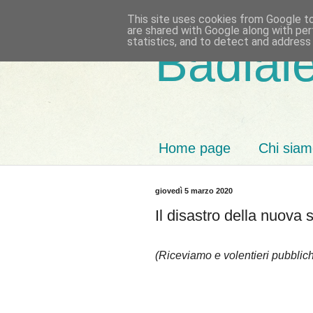
This site uses cookies from Google to 
are shared with Google along with per
statistics, and to detect and address
Badiale
Home page
Chi sia
giovedì 5 marzo 2020
Il disastro della nuova 
(Riceviamo e volentieri pubblic