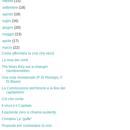
►
ottobre
(15)
►
settembre
(18)
►
agosto
(18)
►
luglio
(16)
►
giugno
(20)
►
maggio
(23)
►
aprile
(17)
▼
marzo
(22)
Come affrontare la crisi che verrà
La resa dei conti
The times they are a-changin'
(sembrerebbe)
Una nota ministeriale (P. Di Remigio, F.
Di Biase)
La Commissione dell'Amore e la fine del
capitalismo
Ciò che conta
Il virus e il Capitale
Il paziente zero si chiama austerity
Christine La "gaffe"
Proposte per contrastare la crisi