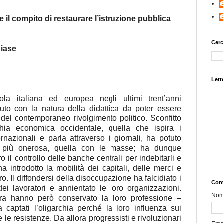
e il compito di restaurare l’istruzione pubblica
Cerc
Biase
Letto
ola italiana ed europea negli ultimi trent’anni
uto con la natura della didattica da poter essere
del contemporaneo rivolgimento politico. Sconfitto
chia economica occidentale, quella che ispira i
nazionali e parla attraverso i giornali, ha potuto
za più onerosa, quella con le masse; ha dunque
oro il controllo delle banche centrali per indebitarli e
a introdotto la mobilità dei capitali, delle merci e
ro. Il diffondersi della disoccupazione ha falcidiato i
Cont
 dei lavoratori e annientato le loro organizzazioni.
No
istra hanno però conservato la loro professione –
captati l’oligarchia perché la loro influenza sui
re le resistenze. Da allora progressisti e rivoluzionari