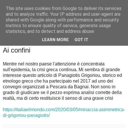
This site uses cookies from Google to deliver its services
Badiale & Tringali
and to analyze traffic. Your IP address and user-agent are
shared with Google along with performance and security
metrics to ensure quality of service, generate usage
statistics, and to detect and address abuse.
▼
LEARN MORE
GOT IT
sabato 7 marzo 2020
Ai confini
Mentre nel nostro paese l'attenzione è concentrata
sull'epidemia, la crisi greca continua. Mi sembra di grande
interesse questo articolo di Panagiotis Grigoriou, storico ed
etnologo greco che ha partecipato nel 2017 ad uno dei
convegni organizzati a Pescara da Bagnai. Non sono in
grado di giudicare se il pezzo esprima analisi corrette della
realtà, ma di certo restituisce il senso di una grave crisi
https://italiaeilmondo.com/2020/03/05/minaccia-asimmetrica-
di-grigoriou-panagiotis/