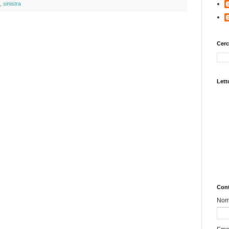
,
sinistra
Cerc
Letto
Cont
No