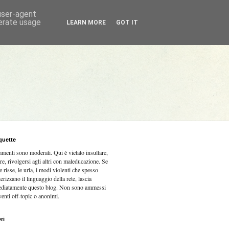
 user-agent
nerate usage
LEARN MORE
GOT IT
quette
mmenti sono moderati.
Qui è vietato insultare,
re, rivolgersi agli altri con maleducazione. Se
e risse, le urla, i modi violenti che spesso
terizzano il linguaggio della rete, lascia
diatamente questo blog. Non sono ammessi
venti off-topic o anonimi.
ri