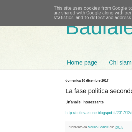
This site uses cookies from Google to 
are shared with Google along with per
statistics, and to detect and address
Badiale
Home page
Chi sia
domenica 10 dicembre 2017
La fase politica secon
Un'analisi interessante
http://sollevazione.blogspot.it/2017/12/
Pubblicato da
Marino Badiale
alle
20:55