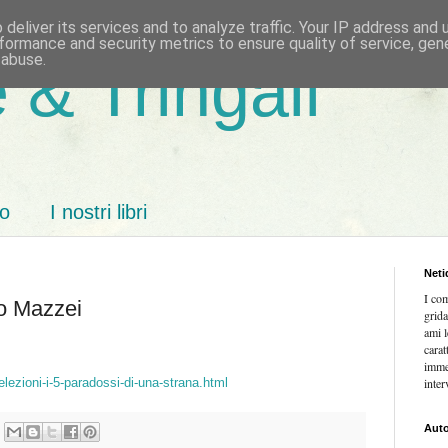
deliver its services and to analyze traffic. Your IP address and
formance and security metrics to ensure quality of service, ge
 abuse.
 & Tringali
mo
I nostri libri
Neti
I co
do Mazzei
grida
ami l
carat
imme
elezioni-i-5-paradossi-di-una-strana.html
inter
Auto