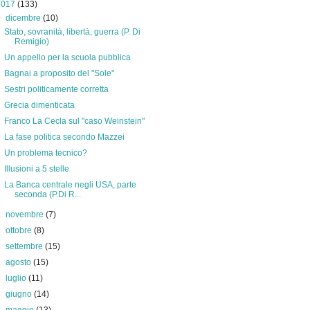
2017
(133)
▼
dicembre
(10)
Stato, sovranità, libertà, guerra (P. Di
Remigio)
Un appello per la scuola pubblica
Bagnai a proposito del "Sole"
Sestri politicamente corretta
Grecia dimenticata
Franco La Cecla sul "caso Weinstein"
La fase politica secondo Mazzei
Un problema tecnico?
Illusioni a 5 stelle
La Banca centrale negli USA, parte
seconda (P.Di R...
►
novembre
(7)
►
ottobre
(8)
►
settembre
(15)
►
agosto
(15)
►
luglio
(11)
►
giugno
(14)