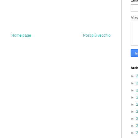
Ema
Mes
Home page
Post più vecchio
Arch
►
►
►
►
►
►
►
►
►