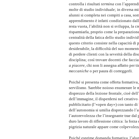
controlla i risultati
termina
con l’apprendi
molte di studio individuale; in diversa mi
alunni si completa nei compiti a casa, s
apprendimento è infatti condizionato dall
resta vuota, l’abilità non si sviluppa, la 
risparmiarla, proprio come la preparazione
centralità della fatica dello studio individ
questo criterio consiste nella capacità di 
desiderabile, la difficoltà del suo mome
di perdere clienti con la severità della di
disciplina; c
osì trovare docenti che faccia
a piacere
, chi non li assegna affatto per t
meccaniche
o per paura di correggerli.
Poiché si presenta come offerta formativa,
servilismo. Sarebbe noioso enumerare le 
disprezzo della lezione frontale, cioè de
dell’immagine, il disperdersi nel creativo 
pubblicitario (l’«open day») con tanto di 
dell’autonomia si umilia disprezzando l’au
l’autorevolezza che l’insegnante trae dal
duro lavoro di riflessione critica: la forza
pigrizia naturale appare come colpevolez
Poiché esprime domanda formativa, l’alunn