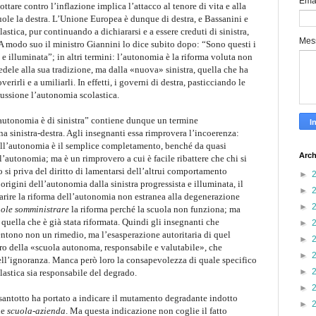
Ema
ttare contro l’inflazione implica l’attacco al tenore di vita e alla
uole la destra. L’Unione Europea è dunque di destra, e Bassanini e
stica, pur continuando a dichiararsi e a essere creduti di sinistra,
Mes
. A modo suo il ministro Giannini lo dice subito dopo: “Sono questi i
a e illuminata”; in altri termini: l’autonomia è la riforma voluta non
 fedele alla sua tradizione, ma dalla «nuova» sinistra, quella che ha
erirli e a umiliarli. In effetti, i governi di destra, pasticciando le
ussione l’autonomia scolastica.
’autonomia è di sinistra” contiene dunque un termine
una sinistra-destra. Agli insegnanti essa rimprovera l’incoerenza:
dell’autonomia è il semplice completamento, benché da quasi
Arch
ll’autonomia; ma è un rimprovero a cui è facile ribattere che chi si
si priva del diritto di lamentarsi dell’altrui comportamento
►
rigini dell’autonomia dalla sinistra progressista e illuminata, il
►
parire la riforma dell’autonomia non estranea alla degenerazione
►
ole
somministrare
la riforma perché la scuola non funziona; ma
uella che è già stata riformata. Quindi gli insegnanti che
►
entono non un rimedio, ma l’esasperazione autoritaria di quel
►
tro della «scuola autonoma, responsabile e valutabile», che
►
nell’ignoranza. Manca però loro la consapevolezza di quale specifico
►
astica sia responsabile del degrado.
►
ssantotto ha portato a indicare il mutamento degradante indotto
►
ne
scuola-azienda
. Ma questa indicazione non coglie il fatto