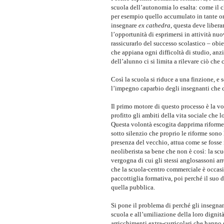
scuola dell’autonomia lo esalta: come il cl
per esempio quello accumulato in tante or
insegnare
ex cathedra
, questa deve libera
l’opportunità di esprimersi in attività nuov
rassicurarlo del successo scolastico – obi
che appiana ogni difficoltà di studio, an
dell’alunno ci si limita a rilevare ciò che 
Così la scuola si riduce a una finzione, e
l’impegno caparbio degli insegnanti che c
Il primo motore di questo processo è la vo
profitto gli ambiti della vita sociale che 
Questa volontà escogita dapprima riforme
sotto silenzio che proprio le riforme sono 
presenza del vecchio, attua come se fosse 
neoliberista sa bene che non è così: la sc
vergogna di cui gli stessi anglosassoni a
che la scuola-centro commerciale è occasi
paccottiglia formativa, poi perché il suo
quella pubblica.
Si pone il problema di perché gli insegnan
scuola e all’umiliazione della loro dignità
arricchimenti extra-curricolari che hanno