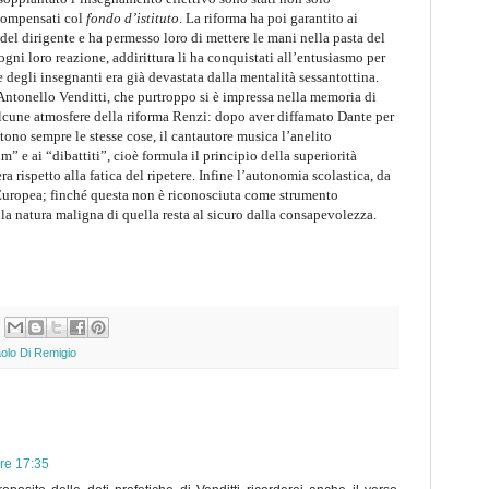
compensati col
fondo d’istituto
. La riforma ha poi garantito ai
del dirigente e ha permesso loro di mettere le mani nella pasta del
ogni loro reazione, addirittura li ha conquistati all’entusiasmo per
e degli insegnanti era già devastata dalla mentalità sessantottina.
ntonello Venditti, che purtroppo si è impressa nella memoria di
 alcune atmosfere della riforma Renzi: dopo aver diffamato Dante per
tono sempre le stesse cose, il cantautore musica l’anelito
” e ai “dibattiti”, cioè formula il principio della superiorità
era rispetto alla fatica del ripetere. Infine l’autonomia scolastica, da
 Europea; finché questa non è riconosciuta come strumento
 la natura maligna di quella resta al sicuro dalla consapevolezza.
olo Di Remigio
re 17:35