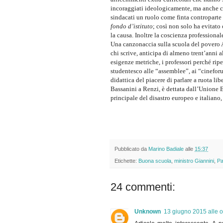
incoraggiati ideologicamente, ma anche 
sindacati un ruolo come finta controparte 
fondo d’istituto
; così non solo ha evitato 
la causa. Inoltre la coscienza professional
Una canzonaccia sulla scuola del povero A
chi scrive, anticipa di almeno trent’anni
esigenze metriche, i professori perché ripe
studentesco alle “assemblee”, ai “cineforum
didattica del piacere di parlare a ruota lib
Bassanini a Renzi, è dettata dall’Unione
principale del disastro europeo e italiano,
Pubblicato da
Marino Badiale
alle
15:37
Etichette:
Buona scuola
,
ministro Giannini
,
Pa
24 commenti:
Unknown
13 giugno 2015 alle o