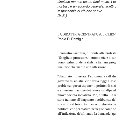
dispiace ma non posso farci molto. I con
nostra c'è un accordo generale, scritt
responsabile di ciò che scrive.
(M.B.)
LA DIDATTICA CENTRATA SUL CLIEN
Paolo Di Remigio
Il ministro Giannini, di fronte alle protest
“Sbagliato protestare, l’autonomia è di s
Sono i principi della sinistra italiana pro
una frase che merita una riflessione.
“
Sbagliato protestare, l’autonomia è di sin
governo di sinistra, cioè dalla legge Bass
problema: questi esponenti politici di sini
e all’emancipazione dei lavoratori dipende
nuova società socialista? No, affatto. La 
stato italiano all’impianto neoliberista 
sue migliori intenzioni, è condizionata n
politico, che per statuto persegue come ob
all’inflazione debilitando la domanda, qu