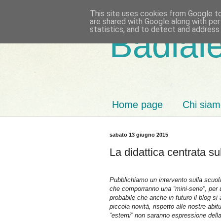
This site uses cookies from Google to 
are shared with Google along with per
statistics, and to detect and address
Badiale
Home page
Chi sia
sabato 13 giugno 2015
La didattica centrata sul
Pubblichiamo un intervento sulla scuola 
che comporranno una “mini-serie”, per u
probabile che anche in futuro il blog si 
piccola novità, rispetto alle nostre abi
“esterni” non saranno espressione della 