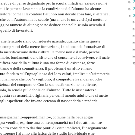
►
arebbe di per sé degradante per la scuola; infatti un’azienda non è
cui le persone lavorano, e la condizione dell’alunno ha alcune
►
atore: come il lavoratore l’alunno non decide cosa fare, si affatica,
▼
 che con l’autonomia le scuole (ma anche le università) si mettono
 maggior numero di alunni; se ne deduce che nella scuola-azienda il
 quello di lavoratori.
che le scuole siano considerate aziende, quanto che in queste
i in compratori della merce-formazione, in «domanda formativa» di
la mercificazione della cultura; la merce non è il male, perché
cambio, fondamenti del diritto che ci consente di convivere, e il male
ificazione della cultura è una sua forma di esistenza, forse
natismo e della committenza. Il problema è un altro e meno
nto fondato sull’uguaglianza dei loro valori, implica un’asimmetria
ha una merce che
pochi
vogliono, il compratore ha il denaro, che
debole
del compratore. Con la sua trasformazione in cliente,
uola, la scuola più debole dell’alunno. Tutte le insensatezze
uesta sua assurdità originaria per cui il mondo adulto che si mette
gli espedienti che invano cercano di nasconderla e renderla
ne «insegnamento-apprendimento», comune nella pedagogia
ra-vendita, esprime una contemporaneità tra i due atti; mentre
so atto considerato dai due punti di vista implicati, l’insegnamento
sottopone l’alunno alla fatica dello studio individuale e ne