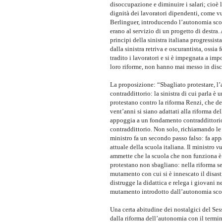
disoccupazione e diminuire i salari; cioè lo
dignità dei lavoratori dipendenti, come v
Berlinguer, introducendo l’autonomia scola
erano al servizio di un progetto di destra
principi della sinistra italiana progressist
dalla sinistra retriva e oscurantista, ossia
tradito i lavoratori e si è impegnata a impov
loro riforme, non hanno mai messo in disc
La proposizione: “Sbagliato protestare, l
contraddittorio: la sinistra di cui parla è 
protestano contro la riforma Renzi, che 
vent’anni si siano adattati alla riforma de
appoggia a un fondamento contraddittorio 
contraddittorio. Non solo, richiamando le o
ministro fa un secondo passo falso: fa ap
attuale della scuola italiana. Il ministro
vu
ammette che la scuola che non funziona è q
protestano non sbagliano: nella riforma s
mutamento con cui si è innescato il disas
distrugge la didattica e relega i giovani 
mutamento introdotto dall’autonomia scol
Una certa abitudine dei nostalgici del Se
dalla riforma dell’autonomia con il termi