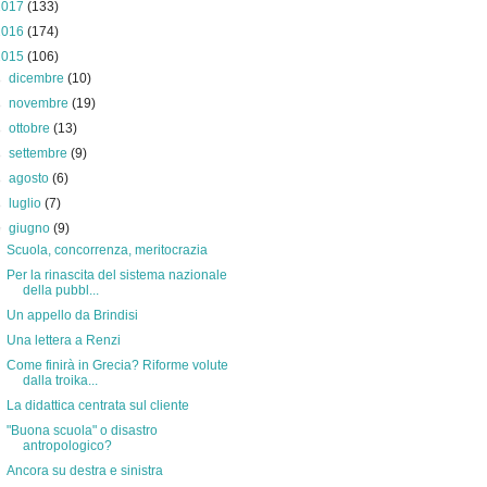
2017
(133)
2016
(174)
2015
(106)
►
dicembre
(10)
►
novembre
(19)
►
ottobre
(13)
►
settembre
(9)
►
agosto
(6)
►
luglio
(7)
▼
giugno
(9)
Scuola, concorrenza, meritocrazia
Per la rinascita del sistema nazionale
della pubbl...
Un appello da Brindisi
Una lettera a Renzi
Come finirà in Grecia? Riforme volute
dalla troika...
La didattica centrata sul cliente
"Buona scuola" o disastro
antropologico?
Ancora su destra e sinistra