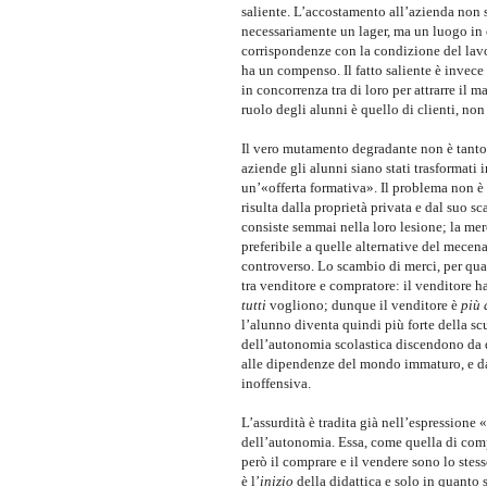
saliente. L’accostamento all’azienda non s
necessariamente un lager, ma un luogo in 
corrispondenze con la condizione del lavor
ha un compenso. Il fatto saliente è invece
in concorrenza tra di loro per attrarre il
ruolo degli alunni è quello di clienti, non
Il vero mutamento degradante non è tanto 
aziende gli alunni siano stati trasformat
un’«offerta formativa». Il problema non è 
risulta dalla proprietà privata e dal suo s
consiste semmai nella loro lesione; la merc
preferibile a quelle alternative del mece
controverso. Lo scambio di merci, per qua
tra venditore e compratore: il venditore 
tutti
vogliono; dunque il venditore è
più 
l’alunno diventa quindi più forte della sc
dell’autonomia scolastica discendono da q
alle dipendenze del mondo immaturo, e da
inoffensiva.
L’assurdità è tradita già nell’espressio
dell’autonomia. Essa, come quella di comp
però il comprare e il vendere sono lo stes
è l’
inizio
della didattica e solo in quanto 