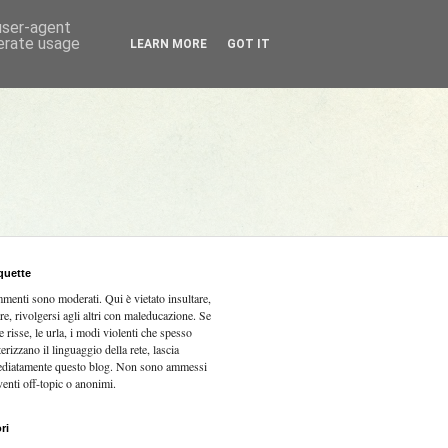
 user-agent
nerate usage
LEARN MORE
GOT IT
quette
mmenti sono moderati.
Qui è vietato insultare,
re, rivolgersi agli altri con maleducazione. Se
e risse, le urla, i modi violenti che spesso
terizzano il linguaggio della rete, lascia
diatamente questo blog. Non sono ammessi
venti off-topic o anonimi.
ri