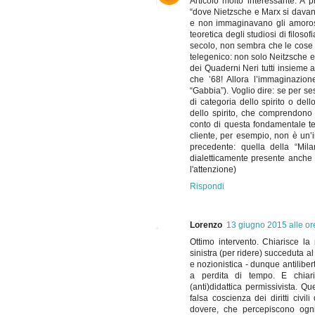
Articolo molto interessante. A p
“dove Nietzsche e Marx si dava
e non immaginavano gli amorosi
teoretica degli studiosi di filoso
secolo, non sembra che le cose 
telegenico: non solo Neitzsche e
dei Quaderni Neri tutti insieme a
che ’68! Allora l’immaginazion
“Gabbia”). Voglio dire: se per se
di categoria dello spirito o del
dello spirito, che comprendono 
conto di questa fondamentale tesi
cliente, per esempio, non è un’
precedente: quella della “Mila
dialetticamente presente anche 
l'attenzione)
Rispondi
Lorenzo
13 giugno 2015 alle or
Ottimo intervento. Chiarisce la 
sinistra (per ridere) succeduta al
e nozionistica - dunque antilibert
a perdita di tempo. E chiaris
(anti)didattica permissivista. 
falsa coscienza dei diritti civ
dovere, che percepiscono ogni