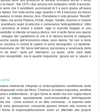
roposito delle doti profetiche di Venditti ricorderei anche il verso
no la mano”. Nel 1975 i due ancora non andavano molto d’accordo,
 sensi che li avrebbero accomunati di lì a poco grazie all’opera
fia italiani. Del resto anche oggi, quando il ’68 è trascorso da mezzo
vadano in modo diverso. Anzi. Prendiamo il noto giovane “filosofo”
 Marx, ma anche Platone, Fichte, Hegel, Gentile, Gramsci e l’autore
 scambiarsi segni di amicizia e comunanza “anticapitalistica”. Altro
e proclama di volere il potere: oggi lo esercita (magari in una
ssantotto si intende un’epoca storica, non è lecito farne una specie
lo sviluppo del capitalismo (il che è lo stesso) perché le categorie
anche quella dell’economico-vitale, sono eterne. Se non si tiene
 crociana si rischia di cadere in errori storiografici. Lo studente-
invenzione del ’68 bensì dell’epoca successiva e avversaria della
no da bere”, tanto per intenderci. La quale, certo, sarà stata
non sessantotto, ma in quanto negazione. (grazie per lo spazio e
e 18:41
natura totalmente integrata al turbocapitalismo neoliberista della
 disgraziato crollo del Muro. Chiarisce la natura impositiva, selettiva
aria e antiliberatoria - di ogni forma di studio che non voglia ridursi
ce la natura squisitamente post-sessantottina dell'imperante
Quella che - come scrivevo in un altro commento - si esprime nella
ili di varia generazione, crescendo giovani immuni alla nozione di
 forma di responsabilizzazione come un attentato alla propria