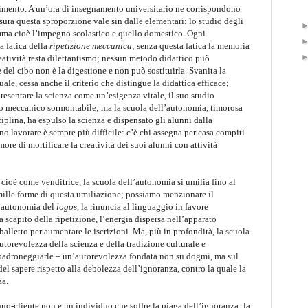
mento. A un’ora di insegnamento universitario ne corrispondono
sura questa sproporzione vale sin dalle elementari: lo studio degli
omma cioè l’impegno scolastico e quello domestico.
Ogni
a fatica della
ripetizione meccanica
; senza questa fatica la memoria
creatività resta dilettantismo; nessun metodo didattico può
 del cibo non è la digestione e non può sostituirla. Svanita la
uale, cessa anche il criterio che distingue la didattica efficace;
presentare la scienza come un’esigenza vitale, il suo studio
nto meccanico sormontabile; ma la scuola dell’autonomia, timorosa
sciplina, ha espulso la scienza e dispensato gli alunni dalla
no lavorare è sempre più difficile: c’è chi assegna per casa compiti
imore di mortificare la creatività dei suoi alunni con attività
 cioè come venditrice, la scuola dell’autonomia si umilia fino al
mille forme di questa umiliazione; possiamo menzionare il
ll’autonomia del
logos
, la rinuncia al linguaggio in favore
a scapito della ripetizione, l’energia dispersa nell’apparato
balletto per aumentare le iscrizioni. Ma, più in profondità, la scuola
torevolezza della scienza e della tradizione culturale e
 padroneggiarle – un’autorevolezza fondata non su dogmi, ma sul
 del sapere rispetto alla debolezza dell’ignoranza, contro la quale la
za.
o-cliente non è un individuo che soffre la piaga dell’ignoranza; la