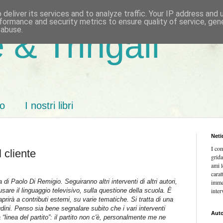
deliver its services and to analyze traffic. Your IP address and
formance and security metrics to ensure quality of service, ge
 abuse.
 & Tringali
mo
I nostri libri
Neti
I co
 cliente
grida
ami l
carat
di Paolo Di Remigio. Seguiranno altri interventi di altri autori,
imme
sare il linguaggio televisivo, sulla questione della scuola. È
inter
aprirà a contributi esterni, su varie tematiche. Si tratta di una
tudini. Penso sia bene segnalare subito che i vari interventi
Auto
“linea del partito”: il partito non c'è, personalmente me ne