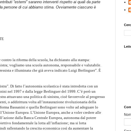
tributi “esterni” saranno interventi rispetto ai quali da parte
i da persone di cui abbiamo stima. Ovviamente ciascuno è
Cerc
TE
Letto
e contro la riforma della scuola, ha dichiarato alla stampa:
inistra; vogliamo una scuola autonoma, responsabile e valutabile.
gressista e illuminata che già aveva indicato Luigi Berlinguer”. È
istra”. Di fatto l’autonomia scolastica è stata introdotta con un
anini nel 1997 e dalla legge Berlinguer del 1999. C’è però un
stra attuavano una politica di sinistra, cioè favorevole al progresso
nti, o addirittura volta all’instaurazione rivoluzionaria della
riforma Bassanini e quella Berlinguer sono volte ad adeguare lo
Cont
dell’Unione Europea. L’Unione Europea, anche a voler credere alle
No
ell’azione dalla Banca Centrale Europea, autonoma dal potere
iettivo fondamentale la lotta all’inflazione; ma si lotta
indi rallentando la crescita economica così da aumentare la