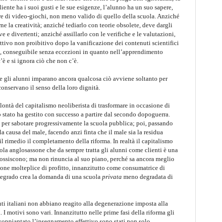
iente ha i suoi gusti e le sue esigenze, l’alunno ha un suo sapere,
e di video-giochi, non meno valido di quello della scuola. Anziché
rne la creatività; anziché tediarlo con teorie obsolete, deve dargli
e e divertenti; anziché assillarlo con le verifiche e le valutazioni,
ettivo non proibitivo dopo la vanificazione dei contenuti scientifici
zi, conseguibile senza eccezioni in quanto nell’apprendimento
c’è e si ignora ciò che non c’è.
 se gli alunni imparano ancora qualcosa ciò avviene soltanto per
onservano il senso della loro dignità.
lontà del capitalismo neoliberista di trasformare in occasione di
lo stato ha gestito con successo a partire dal secondo dopoguerra.
 per sabotare progressivamente la scuola pubblica; poi, passando
la causa del male, facendo anzi finta che il male sia la residua
il rimedio il completamento della riforma. In realtà il capitalismo
uola anglosassone che da sempre tratta gli alunni come clienti è una
rrossiscono; ma non rinuncia al suo piano, perché sa ancora meglio
one molteplice di profitto, innanzitutto come consumatrice di
 degrado crea la domanda di una scuola
privata
meno degradata di
ti italiani non abbiano reagito alla degenerazione imposta alla
. I motivi sono vari. Innanzitutto nelle prime fasi della riforma gli
 soppiantato l’insegnamento effettivo sono stati non solo