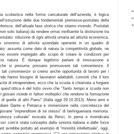
 scolastica nella forma caricaturale dell’azienda, è logica
ell’istruzione delle due fondamentali premesse-postulato della
eferisce, dell’attuale fase storica che stiamo vivendo. Postulati
(non solo italiana) da rendere ormai ininfluente la distinzione tra
ostulato: riduzione di ogni attività umana ad attività economica,
e sinonimo di attività aziendale operante in un quadro di
ato: assunta come dato di natura la competitività globale, ne
ono essere impiegate allo scopo di creare le condizioni per
altra natura. È dunque legittimo parlare di innovazione e
 che si presume possano promuovere tali convenienze. Il
tali convenienze si creino anche opportunità di lavoro per i
de hanno bisogno di lavoratori adattabili, convinti che il loro
acità di intraprendere, ecco che la scuola è chiamata a forgiare
 quest’ottica è del tutto ovvio che “
Tanto tempo a scuola non
tri giovani risiede in fattori molteplici che rendono la formazione
di quella di altri Paesi
” (
Italia oggi
29.10.2013). Meno anni e
diare Dante e Petrarca e immersione nella concretezza del
 giovane “imprenditore di se stesso” di berlingueriana memoria:
rpotenza culturale” evocata da Renzi, in piena e rivendicata
sì com’è stata concepita dalla sinistra italiana e dalle forze
t avrebbe portato ad esempio di “minorità intellettuale”, oggi,
o come conquista progressiva. C’è una spiegazione storica: in