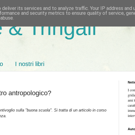
deliver its services and to analyze traffic. Your IP address and
formance and security metrics to ensure quality of service, ge
 abuse.
 & Tringali
mo
I nostri libri
Neti
I co
tro antropologico?
grida
ami l
carat
ivoglio sulla "buona scuola". Si tratta di un articolo in corso
imme
inter
nza.
Auto