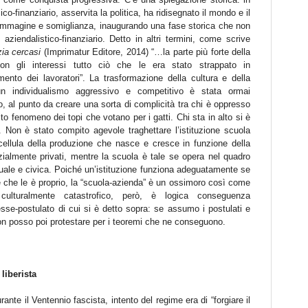
ico-finanziario, asservita la politica, ha ridisegnato il mondo e il
 immagine e somiglianza, inaugurando una fase storica che non
 aziendalistico-finanziario. Detto in altri termini, come scrive
ia cercasi
(Imprimatur Editore, 2014) “…la parte più forte della
con gli interessi tutto ciò che le era stato strappato in
mento dei lavoratori”. La trasformazione della cultura e della
n individualismo aggressivo e competitivo è stata ormai
o, al punto da creare una sorta di complicità tra chi è oppresso
to fenomeno dei topi che votano per i gatti. Chi sta in alto si è
. Non è stato compito agevole traghettare l’istituzione scuola
cellula della produzione che nasce e cresce in funzione della
zialmente privati, mentre la scuola è tale se opera nel quadro
rituale e civica. Poiché un’istituzione funziona adeguatamente se
e che le è proprio, la “scuola-azienda” è un ossimoro così come
 culturalmente catastrofico, però, è logica conseguenza
sse-postulato di cui si è detto sopra: se assumo i postulati e
non posso poi protestare per i teoremi che ne conseguono.
 liberista
ante il Ventennio fascista, intento del regime era di “forgiare il