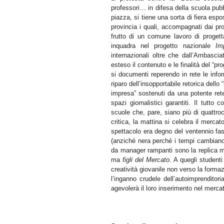
professori… in difesa della scuola pubb
piazza, si tiene una sorta di fiera esposi
provincia i quali, accompagnati dai pro
frutto di un comune lavoro di progett
inquadra nel progetto nazionale
Im
internazionali oltre che dall’Ambasci
esteso il contenuto e le finalità del “pro
si documenti reperendo in rete le info
riparo dell’insopportabile retorica dello
impresa” sostenuti da una potente rete 
spazi giornalistici garantiti. Il tutto
scuole che, pare, siano più di quattroc
critica, la mattina si celebra il mercat
spettacolo era degno del ventennio fa
(anziché nera perché i tempi cambiano)
da manager rampanti sono la replica mo
ma
figli del Mercato
. A quegli studenti
creatività giovanile non verso la forma
l’inganno crudele dell’autoimprendito
agevolerà il loro inserimento nel mercat