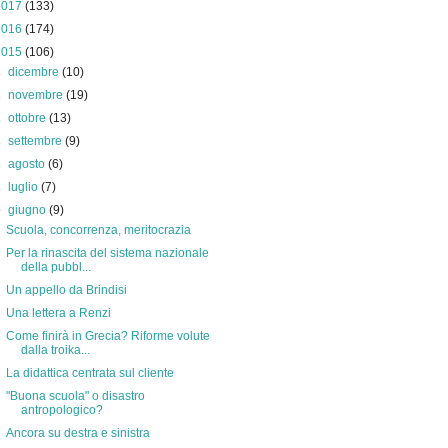
2017
(133)
2016
(174)
2015
(106)
►
dicembre
(10)
►
novembre
(19)
►
ottobre
(13)
►
settembre
(9)
►
agosto
(6)
►
luglio
(7)
▼
giugno
(9)
Scuola, concorrenza, meritocrazia
Per la rinascita del sistema nazionale
della pubbl...
Un appello da Brindisi
Una lettera a Renzi
Come finirà in Grecia? Riforme volute
dalla troika...
La didattica centrata sul cliente
"Buona scuola" o disastro
antropologico?
Ancora su destra e sinistra