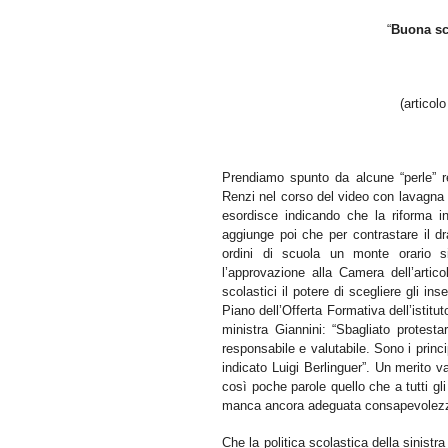
“
Buona sc
(articolo
Prendiamo spunto da alcune “perle” re
Renzi nel corso del video con lavagna e 
esordisce indicando che la riforma in
aggiunge poi che per contrastare il dr
ordini di scuola un monte orario sig
l’approvazione alla Camera dell’artico
scolastici il potere di scegliere gli ins
Piano dell’Offerta Formativa dell’istitu
ministra Giannini: “Sbagliato protest
responsabile e valutabile. Sono i princi
indicato Luigi Berlinguer”. Un merito v
così poche parole quello che a tutti gli
manca ancora adeguata consapevolez
Che la politica scolastica della sinistr