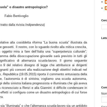
uola” o disastro antropologico?
Fabio Bentivoglio
Cerc
 tratto dalla rivista
Indipendenza
)
Letto
lative alla cosiddetta riforma “La buona scuola” illustrata da
gessetti. Il nostro, con lo sguardo rivolto alla mitica crescita,
 oggetto mira a fare dell’Italia una “superpotenza culturale”;
amma della disoccupazione giovanile sarà previsto in tutti gli
nificativo di alternanza scuola-lavoro. Il giorno seguente
lo 9 del relativo disegno di legge che attribuisce ai dirigenti
egnanti più consoni alla realizzazione degli obiettivi indicati nel
to,
Repubblica
(19.05.2015) riporta il commento entusiasta della
are, l’autonomia è di sinistra; vogliamo una scuola autonoma,
pi della sinistra italiana progressista e illuminata che già aveva
a riconosciuto a Renzi e alla Giannini: è difficile condensare in
Cont
 effetti si configura come un disastro antropologico di cui forse
No
za.
a sia “illuminata” o che l’alternanza scuola-lavoro sia un antidoto