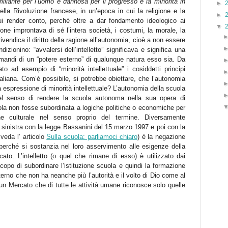
umiliante per l’uomo e dannosa per il progresso è la minorità in
►
della Rivoluzione francese, in un’epoca in cui la religione e la
►
ui render conto, perché oltre a dar fondamento ideologico ai
▼
gione improntava di sé l’intera società, i costumi, la morale, la
ivendica il diritto della ragione all’autonomia, cioè a non essere
izionino: “avvalersi dell’intelletto” significava e significa una
omandi di un “potere esterno” di qualunque natura esso sia. Da
o ad esempio di “minorità intellettuale” i cosiddetti principi
 italiana. Com’è possibile, si potrebbe obiettare, che l’autonomia
ia espressione di minorità intellettuale? L’autonomia della scuola
el senso di rendere la scuola autonoma nella sua opera di
ola non fosse subordinata a logiche politiche o economiche per
ne culturale nel senso proprio del termine. Diversamente
 sinistra con la legge Bassanini del 15 marzo 1997 e poi con la
 veda l’ articolo
Sulla scuola: parliamoci chiaro
) è la negazione
 perché si sostanzia nel loro asservimento alle esigenze della
cato. L’intelletto (o quel che rimane di esso) è utilizzato dai
 scopo di subordinare l’istituzione scuola e quindi la formazione
terno che non ha neanche più l’autorità e il volto di Dio come al
un Mercato che di tutte le attività umane riconosce solo quelle