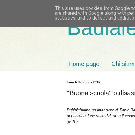
This site uses cookies from Google to 
are shared with Google along with per
statistics, and to detect and address
Badiale
Home page
Chi sia
lunedì 8 giugno 2015
"Buona scuola" o disas
Pubblichiamo un intervento di Fabio Bent
di pubblicazione sulla rivista Indipende
(M.B.)