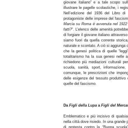
giovane italiano” e a tale scopo sul
illustrare le pagelle scolastiche, i re
Nell’edizione del 1936 del Libro di 
protagoniste delle imprese del fascis
Marcia su Roma è avvenuta nel 1922 do
fatti?
”. L’elenco delle amenità potrebb
di forgiare il giovane italiano attravers
siamo fuori da quella corrente storic
naturale e scontato. A ciò si aggiunga c
che la genesi politica di quelle “legg
totalitarismo ha la sua genesi nelle a
richiedono più mediazioni culturali per
scuola, sanità, sport, informazione,
comunque, le prescrizioni che impongon
delle esigenze del tessuto produttivo 
quelle del fascismo.
Da
Figli della Lupa
a
Figli del Merca
Emblematico e più incisivo di qualsia
nella città dove risiedo. In una grande
di protesta contro la “Buona scuola” 