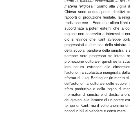
forme di minorità intellettuale la più 
materia religiosa.
” Siamo alla vigilia 
Chiesa sono ancora poteri direttivi c
rapporti di produzione feudale, la reli
tradizione ecc... Ecco che allora Kant r
subordinata a poteri esterni che la cond
ragione non asservita a interessi e c
ciò si evince che Kant avrebbe portat
progressisti e illuminati della sinistra
della scuola, bandiera della sinistra, s
sarebbe vero progresso se intesa n
promozione culturale, quindi se la scu
loro natura estranee alla dimensio
l’autonomia scolastica inaugurata dalla
riforma di Luigi Berlinguer (in merito si
dell’autonomia culturale delle scuole,
sfera produttiva e della logica di mer
riformatori di sinistra e di destra allo
dei giovani alle istanze di un potere es
tempo di Kant, ma il volto anonimo di 
riconducibili al vendere e consumare.