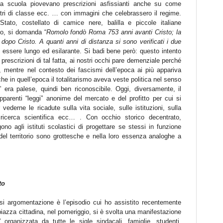
la scuola piovevano prescrizioni asfissianti anche su come
gistri di classe ecc. … con immagini che celebrassero il regime.
Stato, costellato di camice nere, balilla e piccole italiane
mo, si domanda “
Romolo fondò Roma 753 anni avanti Cristo; la
po Cristo. A quanti anni di distanza si sono verificati i due
e essere lungo ed esilarante. Si badi bene però: questo intento
o prescrizioni di tal fatta, ai nostri occhi pare demenziale perché
a, mentre nel contesto dei fascismi dell’epoca ai più appariva
he in quell’epoca il totalitarismo aveva veste politica nel senso
i” era palese, quindi ben riconoscibile. Oggi, diversamente, il
pparenti “leggi” anonime del mercato e del profitto per cui si
 vederne le ricadute sulla vita sociale, sulle istituzioni, sulla
 ricerca scientifica ecc… . Con occhio storico decentrato,
o agli istituti scolastici di progettare se stessi in funzione
del territorio sono grottesche e nella loro essenza analoghe a
to
si argomentazione è l’episodio cui ho assistito recentemente
 piazza cittadina, nel pomeriggio, si è svolta una manifestazione
organizzata da tutte le sigle sindacali, famiglie, studenti,