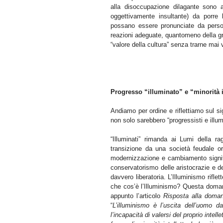
alla disoccupazione dilagante sono a
oggettivamente insultante) da porre 
possano essere pronunciate da person
reazioni adeguate, quantomeno della gr
“valore della cultura” senza trarne mai
Progresso “illuminato” e “minorità i
Andiamo per ordine e riflettiamo sul sig
non solo sarebbero “progressisti e illumi
“
Illuminati” rimanda ai Lumi della ra
transizione da una società feudale o
modernizzazione e cambiamento signifi
conservatorismo delle aristocrazie e d
davvero liberatoria. L’Illuminismo rifl
che cos’è l’Illuminismo? Questa doma
appunto l’articolo
Risposta alla doman
“
L’illuminismo è l’uscita dell’uomo d
l’incapacità di valersi del proprio inte