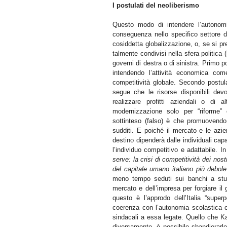
I postulati del neoliberismo
Questo modo di intendere l’autonomia
conseguenza nello specifico settore d
cosiddetta globalizzazione, o, se si pr
talmente condivisi nella sfera politica 
governi di destra o di sinistra. Primo p
intendendo l’attività economica com
competitività globale. Secondo postul
segue che le risorse disponibili dev
realizzare profitti aziendali o di 
modernizzazione solo per “riforme”
sottinteso (falso) è che promuovendo 
sudditi. E poiché il mercato e le azien
destino dipenderà dalle individuali cap
l’individuo competitivo e adattabile. In
serve: la crisi di competitività dei nos
del capitale umano italiano più debole 
meno tempo seduti sui banchi a stu
mercato e dell’impresa per forgiare il
questo è l’approdo dell’Italia “supe
coerenza con l’autonomia scolastica co
sindacali a essa legate. Quello che Kan
diversamente, è possibile sbandierarl