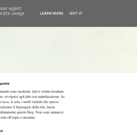
 user-agent
nerate usage
LEARN MORE
GOT IT
quette
mmenti sono moderati.
Qui è vietato insultare,
re, rivolgersi agli altri con maleducazione. Se
e risse, le urla, i modi violenti che spesso
terizzano il linguaggio della rete, lascia
diatamente questo blog. Non sono ammessi
venti off-topic o anonimi.
ri