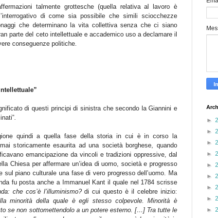
Ema
ffermazioni talmente grottesche (quella relativa al lavoro è
l’interrogativo di come sia possibile che simili sciocchezze
aggi che determinano la vita collettiva senza che ci siano
Mes
an parte del ceto intellettuale e accademico uso a declamare il
 vere conseguenze politiche.
ntellettuale”
Arch
nificato di questi principi di sinistra che secondo la Giannini e
nati”.
►
►
gione quindi a quella fase della storia in cui è in corso la
►
rmai storicamente esaurita ad una società borghese, quando
►
cavano emancipazione da vincoli e tradizioni oppressive, dal
ella Chiesa per affermare un’idea di uomo, società e progresso
►
ette sul piano culturale una fase di vero progresso dell’uomo. Ma
►
nda fu posta anche a Immanuel Kant il quale nel 1784 scrisse
►
da: che cos’è l’illuminismo?
di cui questo è il celebre inizio:
►
alla minorità della quale è egli stesso colpevole. Minorità è
lletto se non sottomettendolo a un potere esterno. […] Tra tutte le
►