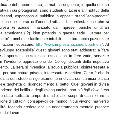
lica e del sapere critico; la mattina seguente, in quella stessa
tiva i cui protagonisti sono studenti di Licei e altri istituti della
fessori, espongono al pubblico in appositi stand “eco-prodotti”
azione nel corso dell’anno. Trattasi di manifestazione che si
presa in azione
, finanziato da imprese, banche di affari
ata americana (!?). Non potendo in questa sede illustrare per
getto” - anche se facilmente intuibili - il lettore abbia pazienza e
rmazioni necessarie:
http://www.impresainazione.it/partners/
. Al
 “sviluppo sostenibile” questi giovani sono stati addestrati a “fare
di sponsor con selezioni, esposizioni in fiere varie, servizi e
 con l’evidente approvazione dei Collegi docenti delle rispettive
ento. La sera si rivendica la scuola pubblica, disinteressata e
o, per sua natura privato, interessato e acritico. Certo è che lo
scista con studenti rigorosamente in divisa con camicia bianca
 e targhetta di riconoscimento al petto. Quei giovani in divisa
derna dei balilla e degli avanguardisti: non più
figli della Lupa
 è stato sottratto tempo di studio, allo scopo di canalizzare la
zione di cittadini consapevoli del mondo in cui vivono, ma verso
rialità, facendo credere che un addestramento mentale precoce
o del lavoro.