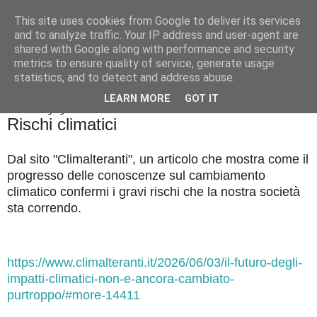
This site uses cookies from Google to deliver its services
Badiale & Tringali
and to analyze traffic. Your IP address and user-agent are
shared with Google along with performance and security
metrics to ensure quality of service, generate usage
statistics, and to detect and address abuse.
▼
LEARN MORE
GOT IT
venerdì 19 giugno 2026
Rischi climatici
Dal sito "Climalteranti", un articolo che mostra come il
progresso delle conoscenze sul cambiamento
climatico confermi i gravi rischi che la nostra società
sta correndo.
https://www.climalteranti.it/2026/06/03/il-futuro-degli-
impatti-climatici-non-e-ancora-cambiato-
purtroppo/#more-14411