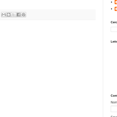
Cerc
Letto
Cont
No