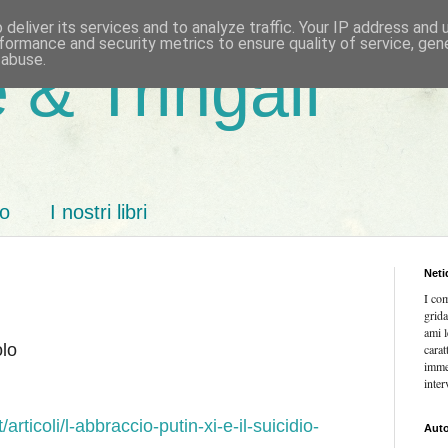
deliver its services and to analyze traffic. Your IP address and
formance and security metrics to ensure quality of service, ge
 abuse.
 & Tringali
mo
I nostri libri
Neti
I co
grida
ami l
olo
carat
imme
inter
articoli/l-abbraccio-putin-xi-e-il-suicidio-
Auto