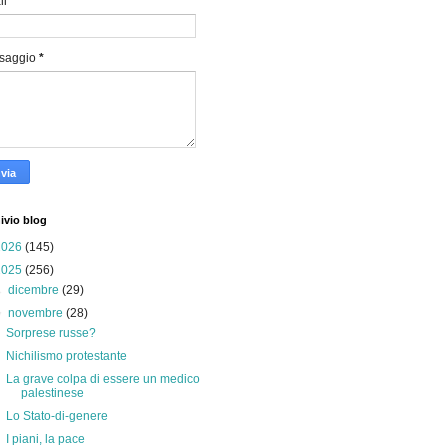
il
*
saggio
*
ivio blog
2026
(145)
2025
(256)
►
dicembre
(29)
▼
novembre
(28)
Sorprese russe?
Nichilismo protestante
La grave colpa di essere un medico
palestinese
Lo Stato-di-genere
I piani, la pace