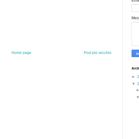
Ema
Mes
Home page
Post più vecchio
Arch
►
▼