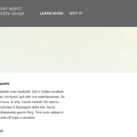
 user-agent
nerate usage
LEARN MORE
GOT IT
quette
mmenti sono moderati.
Qui è vietato insultare,
re, rivolgersi agli altri con maleducazione. Se
e risse, le urla, i modi violenti che spesso
terizzano il linguaggio della rete, lascia
diatamente questo blog. Non sono ammessi
venti off-topic o anonimi.
ri