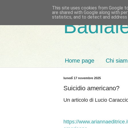
This site uses cookies from Google to 
are shared with Google along with per
statistics, and to detect and address
Badiale
Home page
Chi sia
lunedì 17 novembre 2025
Suicidio americano?
Un articolo di Lucio Caracci
https://www.ariannaeditrice.it/