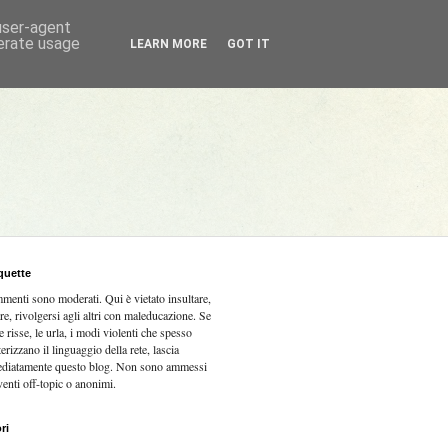
 user-agent
nerate usage
LEARN MORE
GOT IT
quette
mmenti sono moderati.
Qui è vietato insultare,
re, rivolgersi agli altri con maleducazione. Se
e risse, le urla, i modi violenti che spesso
terizzano il linguaggio della rete, lascia
diatamente questo blog. Non sono ammessi
venti off-topic o anonimi.
ri