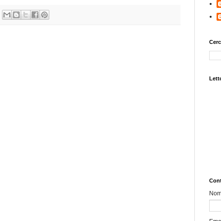
Cerc
Letto
Cont
No