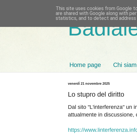
This site uses cookies from Google to 
are shared with Google along with per
statistics, and to detect and address
Badiale
Home page
Chi sia
venerdì 21 novembre 2025
Lo stupro del diritto
Dal sito "L'interferenza" un i
attualmente in discussione, c
https://www.linterferenza.info/