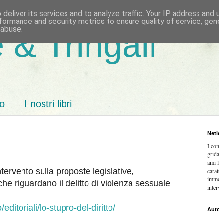
deliver its services and to analyze traffic. Your IP address and
formance and security metrics to ensure quality of service, ge
 abuse.
 & Tringali
mo
I nostri libri
Neti
I co
grida
ami l
ntervento sulla proposte legislative,
carat
imme
he riguardano il delitto di violenza sessuale
inter
editoriali/lo-stupro-del-diritto/
Auto