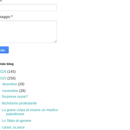
il
*
saggio
*
ivio blog
2026
(145)
2025
(256)
►
dicembre
(29)
▼
novembre
(28)
Sorprese russe?
Nichilismo protestante
La grave colpa di essere un medico
palestinese
Lo Stato-di-genere
I piani, la pace