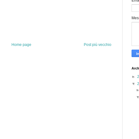
Ema
Mes
Home page
Post più vecchio
Arch
►
▼