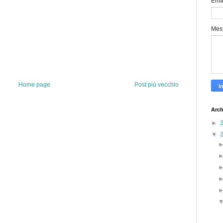
Ema
Mes
Home page
Post più vecchio
Arch
►
▼