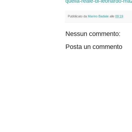
quella-reale-di-leonardo-ma
Pubblicato da
Marino Badiale
alle
09:19
Nessun commento:
Posta un commento