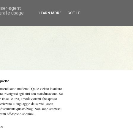
 user-agent
nerate usage
LEARN MORE
GOT IT
quette
mmenti sono moderati.
Qui è vietato insultare,
re, rivolgersi agli altri con maleducazione. Se
e risse, le urla, i modi violenti che spesso
terizzano il linguaggio della rete, lascia
diatamente questo blog. Non sono ammessi
venti off-topic o anonimi.
ri