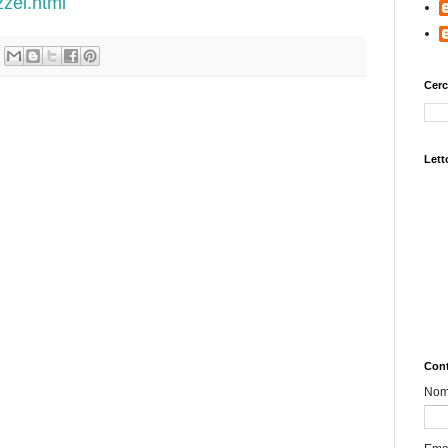
zzei.html
Cerc
Letto
Cont
No