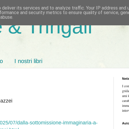
deliver its services and to analyze traffic. Your IP address and
formance and security metrics to ensure quality of service, ge
 abuse.
 & Tringali
mo
I nostri libri
Neti
I co
grida
ami l
Mazzei
carat
imme
inter
2025/07/dalla-sottomissione-immaginaria-a-
Auto