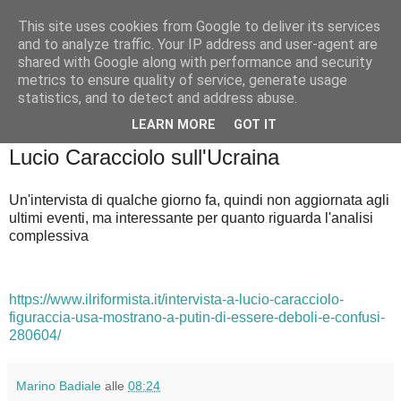
This site uses cookies from Google to deliver its services
Badiale & Tringali
and to analyze traffic. Your IP address and user-agent are
shared with Google along with performance and security
metrics to ensure quality of service, generate usage
statistics, and to detect and address abuse.
▼
LEARN MORE
GOT IT
venerdì 25 febbraio 2022
Lucio Caracciolo sull'Ucraina
Un'intervista di qualche giorno fa, quindi non aggiornata agli
ultimi eventi, ma interessante per quanto riguarda l'analisi
complessiva
https://www.ilriformista.it/intervista-a-lucio-caracciolo-
figuraccia-usa-mostrano-a-putin-di-essere-deboli-e-confusi-
280604/
Marino Badiale
alle
08:24