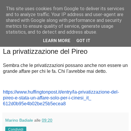
This site uses cookies from Google to deliver its services
Badiale & Tringali
and to analyze traffic. Your IP address and user-agent are
shared with Google along with performance and security
metrics to ensure quality of service, generate usage
statistics, and to detect and address abuse.
▼
LEARN MORE
GOT IT
mercoledì 8 settembre 2021
La privatizzazione del Pireo
Sembra che le privatizzazioni possano anche non essere un
grande affare per chi le fa. Chi l'avrebbe mai detto.
https://www.huffingtonpost.it/
entry/la-privatizzazione-del-
pireo-e-stata-un-affare-solo-
per-i-cinesi_it_
612d0b95e4b02be25b5ecea8
Marino Badiale
alle
09:20
Condividi