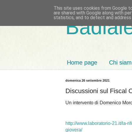
This site uses cookies from Google to 
are shared with Google along with per
statistics, and to detect and address
Badiale
Home page
Chi sia
domenica 26 settembre 2021
Discussioni sul Fiscal
Un intervento di Domenico Mor
http://www.laboratorio-21.it/la-r
giovera/