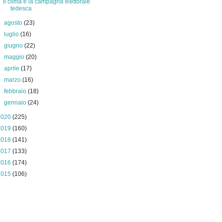
Il clima e la campagna elettorale
tedesca
►
agosto
(23)
►
luglio
(16)
►
giugno
(22)
►
maggio
(20)
►
aprile
(17)
►
marzo
(16)
►
febbraio
(18)
►
gennaio
(24)
2020
(225)
2019
(160)
2018
(141)
2017
(133)
2016
(174)
2015
(106)