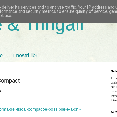
deliver its services and to analyze traffic. Your IP address and
formance and security metrics to ensure quality of service, ge
 abuse.
 & Tringali
mo
I nostri libri
Neti
I co
 Compact
grida
ami l
o
carat
imme
inter
iforma-del-fiscal-compact-e-possibile-e-a-chi-
Auto