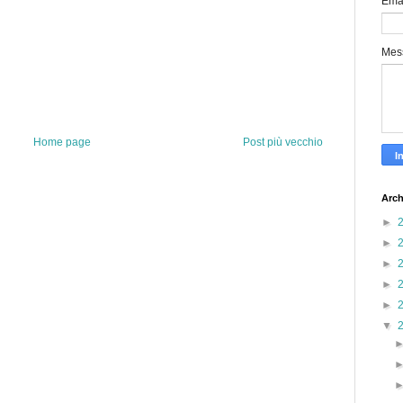
Ema
Mes
Home page
Post più vecchio
Arch
►
►
►
►
►
▼