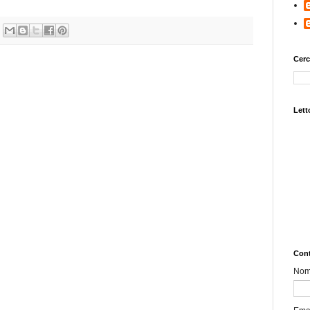
Cerc
Letto
Cont
No