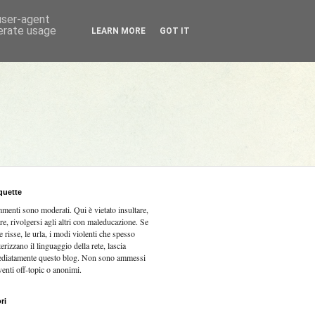
 user-agent
nerate usage
LEARN MORE
GOT IT
quette
mmenti sono moderati.
Qui è vietato insultare,
re, rivolgersi agli altri con maleducazione. Se
e risse, le urla, i modi violenti che spesso
terizzano il linguaggio della rete, lascia
diatamente questo blog. Non sono ammessi
venti off-topic o anonimi.
ri