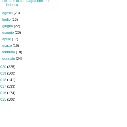
Il clima e la campagna elettorale
tedesca
►
agosto
(23)
►
luglio
(16)
►
giugno
(22)
►
maggio
(20)
►
aprile
(17)
►
marzo
(16)
►
febbraio
(18)
►
gennaio
(24)
2020
(225)
2019
(160)
2018
(141)
2017
(133)
2016
(174)
2015
(106)