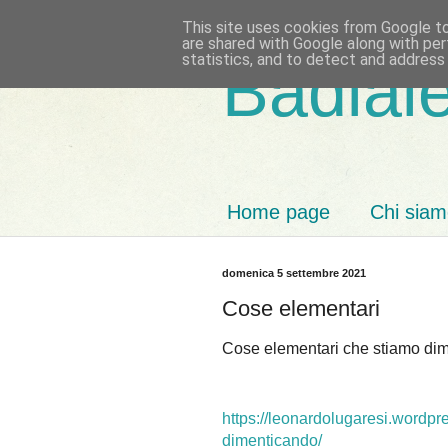
This site uses cookies from Google to 
are shared with Google along with per
statistics, and to detect and address
Badiale
Home page
Chi sia
domenica 5 settembre 2021
Cose elementari
Cose elementari che stiamo dim
https://leonardolugaresi.wordp
dimenticando/