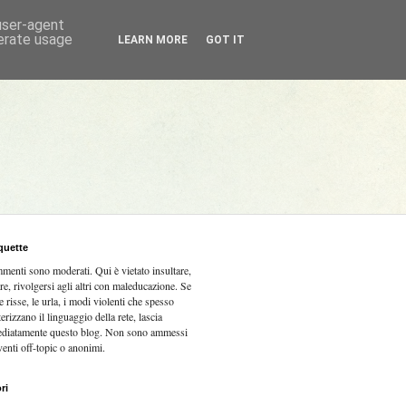
 user-agent
nerate usage
LEARN MORE
GOT IT
quette
mmenti sono moderati.
Qui è vietato insultare,
re, rivolgersi agli altri con maleducazione. Se
e risse, le urla, i modi violenti che spesso
terizzano il linguaggio della rete, lascia
diatamente questo blog. Non sono ammessi
venti off-topic o anonimi.
ri