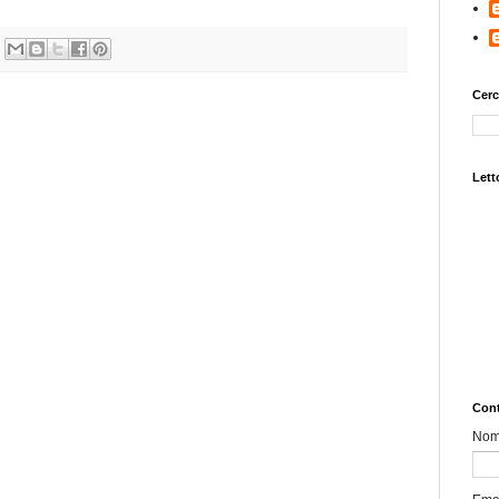
Cerc
Letto
Cont
No