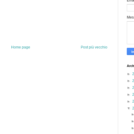
Ema
Mes
Home page
Post più vecchio
Arch
►
►
►
►
►
▼