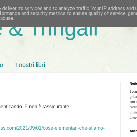
deliver its services and to analyze traffic. Your IP address and
formance and security metrics to ensure quality of service, ge
 abuse.
 & Tringali
mo
I nostri libri
Neti
I co
grida
ami l
enticando. E non è rassicurante.
carat
imme
inter
ress.com/2021/09/01/cose-elementari-che-stiamo-
Auto