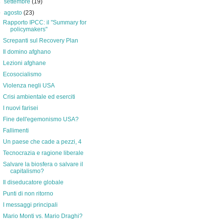
►
settembre
(19)
▼
agosto
(23)
Rapporto IPCC: il "Summary for
policymakers"
Screpanti sul Recovery Plan
Il domino afghano
Lezioni afghane
Ecosocialismo
Violenza negli USA
Crisi ambientale ed eserciti
I nuovi farisei
Fine dell'egemonismo USA?
Fallimenti
Un paese che cade a pezzi, 4
Tecnocrazia e ragione liberale
Salvare la biosfera o salvare il
capitalismo?
Il diseducatore globale
Punti di non ritorno
I messaggi principali
Mario Monti vs. Mario Draghi?