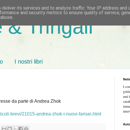
deliver its services and to analyze traffic. Your IP address and
formance and security metrics to ensure quality of service, ge
 abuse.
 & Tringali
mo
I nostri libri
Neti
I co
grida
ami l
eresse da parte di Andrea Zhok
carat
imme
inter
rticoli-brevi/21015-andrea-zhok-i-nuovi-farisei.html
Auto