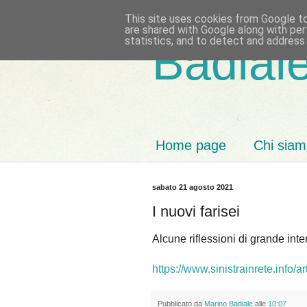
This site uses cookies from Google to 
are shared with Google along with per
statistics, and to detect and address
Badiale
Home page
Chi sia
sabato 21 agosto 2021
I nuovi farisei
Alcune riflessioni di grande int
https://www.sinistrainrete.info/a
Pubblicato da
Marino Badiale
alle
10:07