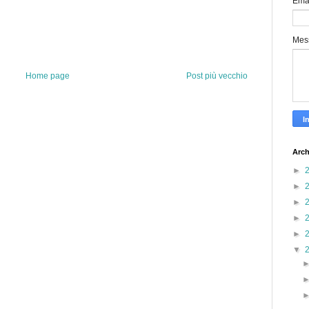
Ema
Mes
Home page
Post più vecchio
Arch
►
►
►
►
►
▼