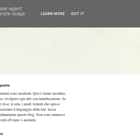
 user-agent
nerate usage
LEARN MORE
GOT IT
quette
mmenti sono moderati.
Qui è vietato insultare,
re, rivolgersi agli altri con maleducazione. Se
e risse, le urla, i modi violenti che spesso
terizzano il linguaggio della rete, lascia
diatamente questo blog. Non sono ammessi
venti off-topic o anonimi.
ri