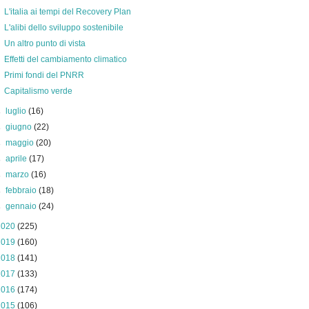
L'italia ai tempi del Recovery Plan
L'alibi dello sviluppo sostenibile
Un altro punto di vista
Effetti del cambiamento climatico
Primi fondi del PNRR
Capitalismo verde
►
luglio
(16)
►
giugno
(22)
►
maggio
(20)
►
aprile
(17)
►
marzo
(16)
►
febbraio
(18)
►
gennaio
(24)
2020
(225)
2019
(160)
2018
(141)
2017
(133)
2016
(174)
2015
(106)