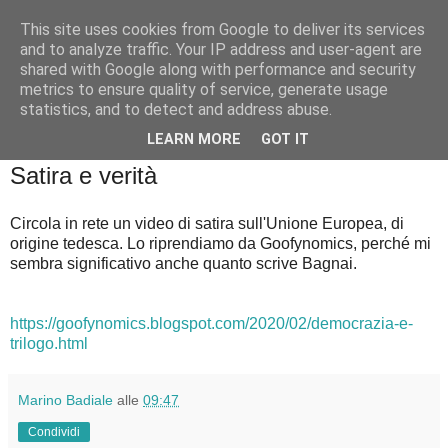
This site uses cookies from Google to deliver its services
Badiale & Tringali
and to analyze traffic. Your IP address and user-agent are
shared with Google along with performance and security
metrics to ensure quality of service, generate usage
statistics, and to detect and address abuse.
▼
LEARN MORE
GOT IT
venerdì 21 febbraio 2020
Satira e verità
Circola in rete un video di satira sull'Unione Europea, di
origine tedesca. Lo riprendiamo da Goofynomics, perché mi
sembra significativo anche quanto scrive Bagnai.
https://goofynomics.blogspot.com/2020/02/democrazia-e-
trilogo.html
Marino Badiale
alle
09:47
Condividi