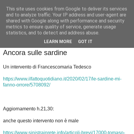
This site uses cookies from Google to deliver its services
Badiale & Tringali
and to analyze traffic. Your IP address and user-agent are
shared with Google along with performance and security
metrics to ensure quality of service, generate usage
statistics, and to detect and address abuse.
▼
LEARN MORE
GOT IT
martedì 18 febbraio 2020
Ancora sulle sardine
Un intervento di Francescomaria Tedesco
https://www.ilfattoquotidiano.it/2020/02/17/le-sardine-mi-
fanno-orrore/5708092/
Aggiornamento h.21,30:
anche questo intervento non è male
https://www.sinistrainrete.info/articoli-brevi/17000-tomaso-