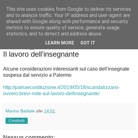
This site uses cookies from Google to deliver its services
Badiale & Tringali
and to analyze traffic. Your IP address and user-agent are
shared with Google along with performance and security
metrics to ensure quality of service, generate usage
statistics, and to detect and address abuse.
▼
LEARN MORE
GOT IT
domenica 19 maggio 2019
Il lavoro dell'insegnante
Alcune considerazioni interessanti sul caso dell'insegnate
sospesa dal servizio a Palermo
http://patriaecostituzione.it/2019/05/18/scandalizzarsi-
ovvero-brevi-note-sul-lavoro-dellinsegnante/
Marino Badiale
alle
14:51
Condividi
Nessun commento: