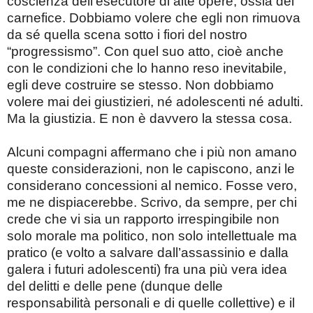
coscienza dell’esecutore di alte opere, ossia del
carnefice. Dobbiamo volere che egli non rimuova
da sé quella scena sotto i fiori del nostro
“progressismo”. Con quel suo atto, cioè anche
con le condizioni che lo hanno reso inevitabile,
egli deve costruire se stesso. Non dobbiamo
volere mai dei giustizieri, né adolescenti né adulti.
Ma la giustizia. E non è davvero la stessa cosa.
Alcuni compagni affermano che i più non amano
queste considerazioni, non le capiscono, anzi le
considerano concessioni al nemico. Fosse vero,
me ne dispiacerebbe. Scrivo, da sempre, per chi
crede che vi sia un rapporto irrespingibile non
solo morale ma politico, non solo intellettuale ma
pratico (e volto a salvare dall’assassinio e dalla
galera i futuri adolescenti) fra una più vera idea
del delitti e delle pene (dunque delle
responsabilità personali e di quelle collettive) e il