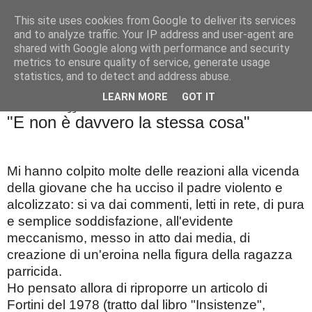
This site uses cookies from Google to deliver its services
Badiale & Tringali
and to analyze traffic. Your IP address and user-agent are
shared with Google along with performance and security
metrics to ensure quality of service, generate usage
statistics, and to detect and address abuse.
▼
LEARN MORE
GOT IT
mercoledì 22 maggio 2019
"E non è davvero la stessa cosa"
Mi hanno colpito molte delle reazioni alla vicenda
della giovane che ha ucciso il padre violento e
alcolizzato: si va dai commenti, letti in rete, di pura
e semplice soddisfazione, all'evidente
meccanismo, messo in atto dai media, di
creazione di un'eroina nella figura della ragazza
parricida.
Ho pensato allora di riproporre un articolo di
Fortini del 1978 (tratto dal libro "Insistenze",