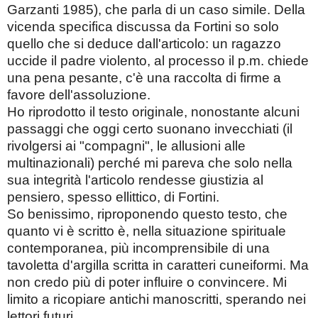
Garzanti 1985), che parla di un caso simile. Della
vicenda specifica discussa da Fortini so solo
quello che si deduce dall'articolo: un ragazzo
uccide il padre violento, al processo il p.m. chiede
una pena pesante, c'è una raccolta di firme a
favore dell'assoluzione.
Ho riprodotto il testo originale, nonostante alcuni
passaggi che oggi certo suonano invecchiati (il
rivolgersi ai "compagni", le allusioni alle
multinazionali) perché mi pareva che solo nella
sua integrità l'articolo rendesse giustizia al
pensiero, spesso ellittico, di Fortini.
So benissimo, riproponendo questo testo, che
quanto vi è scritto è, nella situazione spirituale
contemporanea, più incomprensibile di una
tavoletta d'argilla scritta in caratteri cuneiformi. Ma
non credo più di poter influire o convincere. Mi
limito a ricopiare antichi manoscritti, sperando nei
lettori futuri.